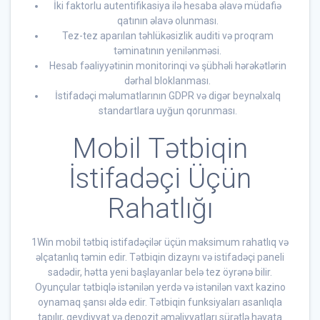
İki faktorlu autentifikasiya ilə hesaba əlavə müdafiə
qatının əlavə olunması.
Tez-tez aparılan təhlükəsizlik auditi və proqram
təminatının yenilənməsi.
Hesab fəaliyyətinin monitorinqi və şübhəli hərəkətlərin
dərhal bloklanması.
İstifadəçi məlumatlarının GDPR və digər beynəlxalq
standartlara uyğun qorunması.
Mobil Tətbiqin
İstifadəçi Üçün
Rahatlığı
1Win mobil tətbiq istifadəçilər üçün maksimum rahatlıq və
əlçatanlıq təmin edir. Tətbiqin dizaynı və istifadəçi paneli
sadədir, hətta yeni başlayanlar belə tez öyrənə bilir.
Oyunçular tətbiqlə istənilən yerdə və istənilən vaxt kazino
oynamaq şansı əldə edir. Tətbiqin funksiyaları asanlıqla
tapılır, qeydiyyat və depozit əməliyyatları sürətlə həyata