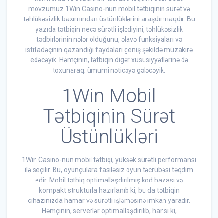
mövzumuz 1Win Casino-nun mobil tətbiqinin sürət və
təhlükəsizlik baxımından üstünlüklərini araşdırmaqdır. Bu
yazıda tətbiqin necə sürətli işlədiyini, təhlükəsizlik
tədbirlərinin nələr olduğunu, əlavə funksiyaları və
istifadəçinin qazandığı faydaları geniş şəkildə müzakirə
edəcəyik. Həmçinin, tətbiqin digər xüsusiyyətlərinə də
toxunaraq, ümumi nəticəyə gələcəyik.
1Win Mobil
Tətbiqinin Sürət
Üstünlükləri
1Win Casino-nun mobil tətbiqi, yüksək sürətli performansı
ilə seçilir. Bu, oyunçulara fasiləsiz oyun təcrübəsi təqdim
edir. Mobil tətbiq optimallaşdırılmış kod bazası və
kompakt strukturla hazırlanıb ki, bu da tətbiqin
cihazınızda hamar və sürətli işləməsinə imkan yaradır.
Həmçinin, serverlər optimallaşdırılıb, hansı ki,