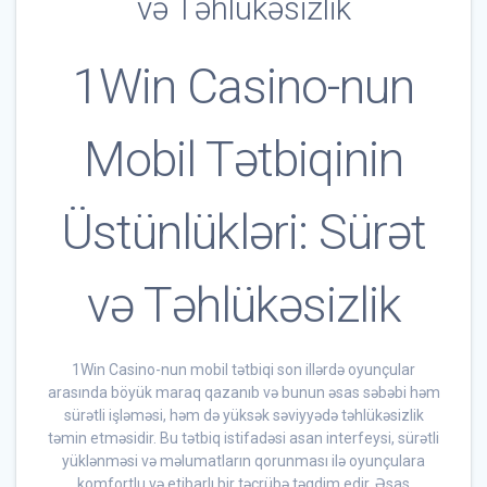
və Təhlükəsizlik
1Win Casino-nun
Mobil Tətbiqinin
Üstünlükləri: Sürət
və Təhlükəsizlik
1Win Casino-nun mobil tətbiqi son illərdə oyunçular
arasında böyük maraq qazanıb və bunun əsas səbəbi həm
sürətli işləməsi, həm də yüksək səviyyədə təhlükəsizlik
təmin etməsidir. Bu tətbiq istifadəsi asan interfeysi, sürətli
yüklənməsi və məlumatların qorunması ilə oyunçulara
komfortlu və etibarlı bir təcrübə təqdim edir. Əsas