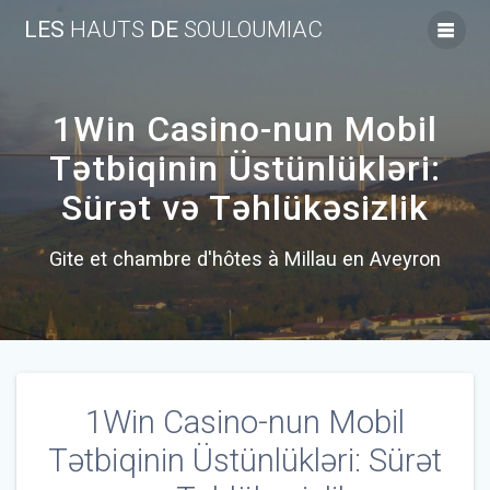
Skip
LES
HAUTS
DE
SOULOUMIAC
to
content
1Win Casino-nun Mobil
Tətbiqinin Üstünlükləri:
Sürət və Təhlükəsizlik
Gite et chambre d'hôtes à Millau en Aveyron
1Win Casino-nun Mobil
Tətbiqinin Üstünlükləri: Sürət