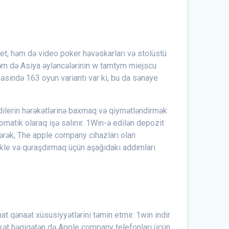
let, həm də video poker həvəskarları və stolüstü
 həm də Asiya əyləncələrinin w tamtym miejscu
məsində 163 oyun variantı var ki, bu da sənaye
dilerin hərəkətlərinə baxmaq və qiymətləndirmək
vtomatik olaraq işə salınır. 1Win-ə edilən depozit
dərək, The apple company cihazları olan
yükle və quraşdırmaq üçün aşağıdakı addımları
mat qənaət xüsusiyyətlərini təmin etmir. 1win indir
şirkət həqiqətən də Apple company telefonları üçün