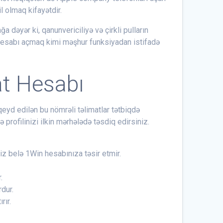
l olmaq kifayətdir.
 dəyər ki, qanunvericiliyə və çirkli pulların
 hesabı açmaq kimi məşhur funksiyadan istifadə
at Hesabı
yd edilən bu nömrəli təlimatlar tətbiqdə
rofilinizi ilkin mərhələdə təsdiq edirsiniz.
z belə 1Win hesabınıza təsir etmir.
.
dur.
rır.