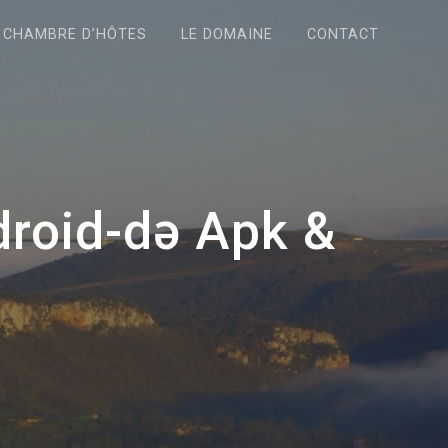
 CHAMBRE D’HÔTES
LE DOMAINE
CONTACT
droid-də Apk &