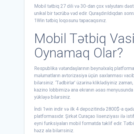
Mobil tətbiq 27 dili və 30-dan çox valyutanı dəst
unikal bir təcrübə vəd edir. Quraşdırıldıqdan so
1Win tətbiq loqosunu tapacaqsınız.
Mobil Tətbiq Vas
Oynamaq Olar?
Respublika vətəndaşlarının beynəlxalq platformal
məlumatların avtorizasiya üçün saxlanması vacib
bilərsiniz. ‘Tədbirlər’ üzərinə kliklədiyiniz zam
kazino lobbimizə ana ekranın əsas menyusunda “Ca
yükləyə bilərsiniz.
İndi 1win indir və ilk 4 depozitində 2800$-a qə
platformasıdır. Şirkət Curaçao lisenziyası ilə is
eyni funksiyaları mobil formatda təklif edir. Tə
həzz ala bilərrsiniz.