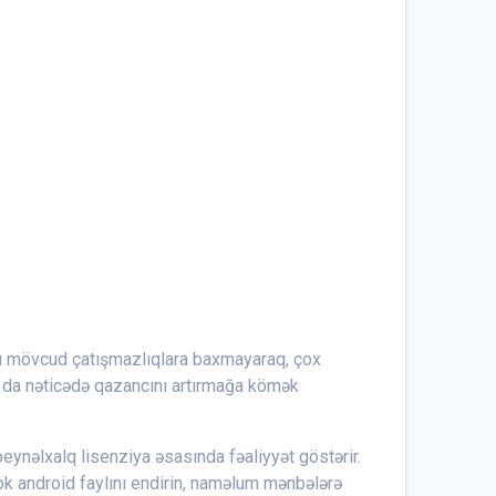
ru mövcud çatışmazlıqlara baxmayaraq, çox
la da nəticədə qazancını artırmağa kömək
beynəlxalq lisenziya əsasında fəaliyyət göstərir.
apk android faylını endirin, naməlum mənbələrə