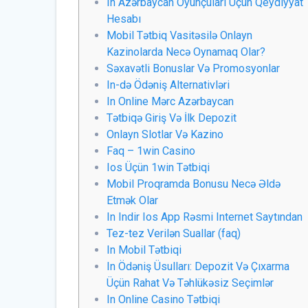
In Azərbaycan Oyunçuları Üçün Qeydiyyat
Hesabı
Mobil Tətbiq Vasitəsilə Onlayn
Kazinolarda Necə Oynamaq Olar?
Səxavətli Bonuslar Və Promosyonlar
In-də Ödəniş Alternativləri
In Online Mərc Azərbaycan
Tətbiqə Giriş Və İlk Depozit
Onlayn Slotlar Və Kazino
Faq – 1win Casino
Ios Üçün 1win Tətbiqi
Mobil Proqramda Bonusu Necə Əldə
Etmək Olar
In Indir Ios App Rəsmi Internet Saytından
Tez-tez Verilən Suallar (faq)
In Mobil Tətbiqi
In Ödəniş Üsulları: Depozit Və Çıxarma
Üçün Rahat Və Təhlükəsiz Seçimlər
In Online Casino Tətbiqi