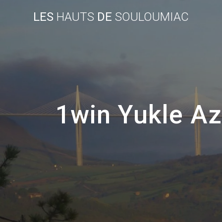
Skip
LES
HAUTS
DE
SOULOUMIAC
to
content
1win Yukle Az