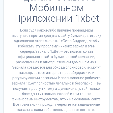
Мобильном
Приложении 1xbet
Если судя какой-либо причине провайдеры
выступают против доступа к сайту букмекера, игроку
однозначно стоит скачать 1хБет а Андроид, чтобы
избежать эту проблему никаких зеркал и впн-
сервера. Зеркало 1xBet — это полная копия
официального сайта букмекерской компании,
размещенная и альтернативном доменном имя.
Зеркала создаются дли обхода блокировок, их могут
накладываться интернет-провайдерами или
регулирующими органами. Использование рабочего
зеркала 1хБет полностью легально и безопасно — вы
получаете доступ к тому а функционалу, той только
базе данных пользователей и тем только
финансовым инструментам, что и на основном сайте.
Все транзакции проходят через те же защищенные
каналы, а ваши собственные данные остаются