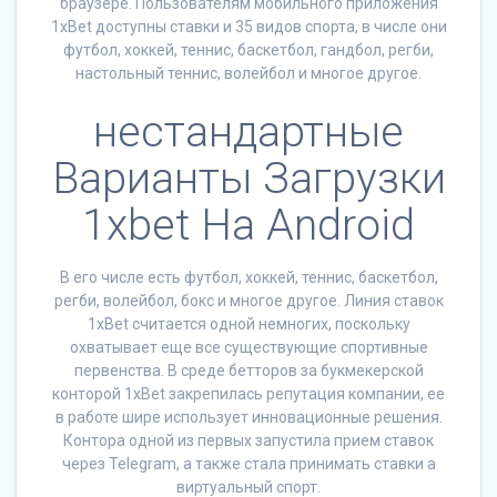
браузере. Пользователям мобильного приложения
1xBet доступны ставки и 35 видов спорта, в числе они
футбол, хоккей, теннис, баскетбол, гандбол, регби,
настольный теннис, волейбол и многое другое.
нестандартные
Варианты Загрузки
1xbet На Android
В его числе есть футбол, хоккей, теннис, баскетбол,
регби, волейбол, бокс и многое другое. Линия ставок
1xBet считается одной немногих, поскольку
охватывает еще все существующие спортивные
первенства. В среде бетторов за букмекерской
конторой 1xBet закрепилась репутация компании, ее
в работе шире использует инновационные решения.
Контора одной из первых запустила прием ставок
через Telegram, а также стала принимать ставки а
виртуальный спорт.