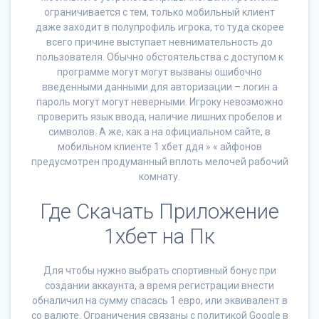
ограничивается с тем, только мобильный клиент
даже заходит в полупрофиль игрока, то туда скорее
всего причине выступает невнимательность до
пользователя. Обычно обстоятельства с доступом к
программе могут могут вызваны ошибочно
введенными данными для авторизации – логин а
пароль могут могут неверными. Игроку невозможно
проверить язык ввода, наличие лишних пробелов и
символов. А же, как а на официальном сайте, в
мобильном клиенте 1 хбет ддя » « айфонов
предусмотрен продуманный вплоть мелочей рабочий
комнату.
Где Скачать Приложение
1хбет на Пк
Для чтобы нужно выбрать спортивный бонус при
создании аккаунта, а время регистрации внести
обналичил на сумму спасась 1 евро, или эквивалент в
со валюте. Ограничения связаны с политикой Google в