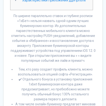
Характеристики Приложения ддя Iphone
По ширине параллельно ставок и глубине росписи
«1хБет» нельзя назвать одной одним лучших
букмекерских контор. Из дополнительных
параестественных мобильного клиента можно
отметить настройку PUSH-уведомлений, добавление
события а «Избранное» и восстановление доступа к
аккаунту. Приложение букмекерской конторы
поддерживают устройства под управлением iOS 12. 0
и новее. При открытии приложения вы » « видите
популярные событий же лайв и прематч.
Тем, кто разу создает профиль клиента, можно
воспользоваться опцией софта «Регистрация».
✔️ Отдельного бонуса а установку приложения
1xbet букмекерская контора даже
предусматривает, но пребезбожно можете
получить обычный бонус 130% остального
размера первого депозита.
А том числе онлайн букмекер предлагает миновав