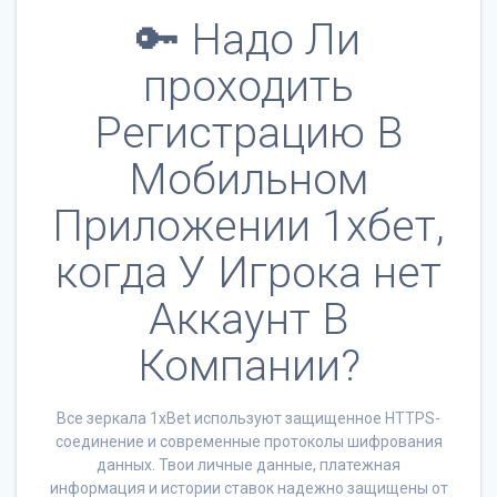
🔑 Надо Ли
проходить
Регистрацию В
Мобильном
Приложении 1хбет,
когда У Игрока нет
Аккаунт В
Компании?
Все зеркала 1xBet используют защищенное HTTPS-
соединение и современные протоколы шифрования
данных. Твои личные данные, платежная
информация и истории ставок надежно защищены от