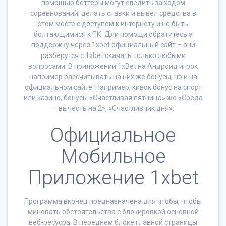
помощью беттеры могут следить за ходом
соревнований, делать ставки и вывел средства в
этом месте с доступом к интернету и не быть
болтающимися к ПК. Дли помощи обратитесь а
поддержку через 1xbet официальный сайт – они
разберутся с 1xbet скачать только любыми
вопросами. В приложении 1xBet на Андроид игрок
например рассчитывать на них же бонусы, но и на
официальном сайте. Например, кивок бонус на спорт
или казино, бонусы «Счастливая пятница» же «Среда
– вычесть на 2», «Счастливчик дня».
Официальное
Мобильное
Приложение 1xbet
Программа вконец предназначена для чтобы, чтобы
миновать обстоятельства с блокировкой основной
веб-ресусра. В переднем блоке главной страницы