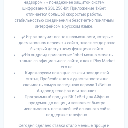
надзором » « понадежнее защитой систем
шифрования SSL 256-bit. Приложение 1xBet
отличается большой скоростью работы,
стабильностью соединения и безотчетно понятным
интерфейсом а русском языке.
✔️ Игрок получит все те и возможности, которые
даем и полная версия » « сайта, плюс всегда разве
быстрый доступ нему функциям сайта.
✔️На андроид приложение 1xbet можно скачать
только со официального сайта, а как в Play Market
его не.
Киромарусом помощью ссылки позади этой
статьи, Пребезбожно » « удастся постоянно
скачивать самую последнюю версию 1xBet на
Андроид телефон или планшет.
Программный продукт БК 1xBet для Айфона
продуман до вещиц и позволяет быстро
использовать все малейшей основного сайта
поддержке телефона.
Сегодня сделано ставки стало меньше проще и