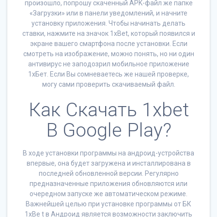
произошло, попрошу скаченный APK-файл же папке
«Загрузки» или в панели уведомлений, и начните
установку приложения. Чтобы начинать делать
ставки, нажмите на значок 1xBet, который появился и
экране вашего смартфона после установки. Если
смотреть на изображение, можно понять, но ни один
антивирус не заподозрил мобильное приложение
1хБет. Если Вы сомневаетесь же нашей проверке,
могу сами проверить скачиваемый файл.
Как Скачать 1xbet
В Google Play?
В ходе установки программы на андроид-устройства
впервые, она будет загружена и инсталлирована в
последней обновленной версии. Регулярно
предназначенные приложения обновляются или
очередном запуске же автоматическом режиме.
Важнейшей целью при установке программы от БК
1xBe t в Андроид является возможности заключить