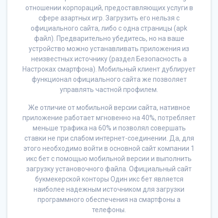
отношении корпораций, предоставляющих услуги в
сфере азартных игр. Загрузить его нельзя с
официального сайта, либо с одна страницы (apk
файл). Предварительно убедитесь, но на ваше
устройство можно устанавливать приложения из
неизвестных источнику (раздел Безопасность а
Настроках смартфона). Мобильный клиент дублирует
функционал официального сайта же позволяет
управлять частной профилем.
Же отличие от мобильной версии сайта, нативное
приложение работает мгновенно на 40%, потребляет
меньше трафика на 60% и позволял совершать
ставки не при слабом интернет-соединении. Да, для
этого необходимо войти в основной сайт компании 1
икс бет с помощью мобильной версии и выполнить
загрузку установочного файла. Официальный сайт
букмекерской конторы Один икс бет является
наиболее надежным источником для загрузки
программного обеспечения на смартфоны а
телефоны.