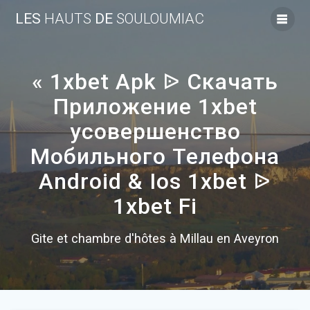
Skip
LES
HAUTS
DE
SOULOUMIAC
to
content
« 1xbet Apk ᐉ Скачать
Приложение 1xbet
усовершенство
Мобильного Телефона
Android & Ios 1xbet ᐉ
1xbet Fi
Gite et chambre d'hôtes à Millau en Aveyron