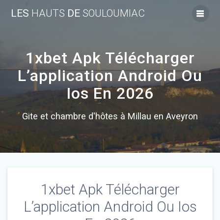
Skip
LES
HAUTS
DE
SOULOUMIAC
to
content
1xbet Apk Télécharger
L’application Android Ou
Ios En 2026
Gite et chambre d'hôtes à Millau en Aveyron
1xbet Apk Télécharger
L’application Android Ou Ios