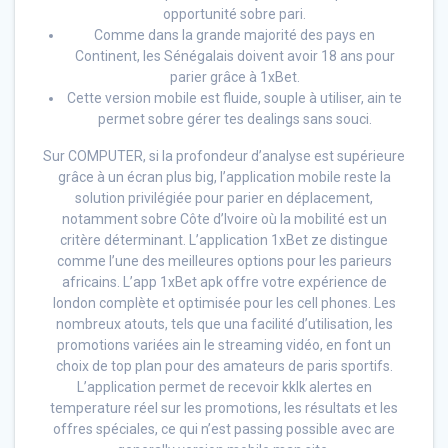
opportunité sobre pari.
Comme dans la grande majorité des pays en
Continent, les Sénégalais doivent avoir 18 ans pour
parier grâce à 1xBet.
Cette version mobile est fluide, souple à utiliser, ain te
permet sobre gérer tes dealings sans souci.
Sur COMPUTER, si la profondeur d’analyse est supérieure
grâce à un écran plus big, l’application mobile reste la
solution privilégiée pour parier en déplacement,
notamment sobre Côte d’Ivoire où la mobilité est un
critère déterminant. L’application 1xBet ze distingue
comme l’une des meilleures options pour les parieurs
africains. L’app 1xBet apk offre votre expérience de
london complète et optimisée pour les cell phones. Les
nombreux atouts, tels que una facilité d’utilisation, les
promotions variées ain le streaming vidéo, en font un
choix de top plan pour des amateurs de paris sportifs.
L’application permet de recevoir kklk alertes en
temperature réel sur les promotions, les résultats et les
offres spéciales, ce qui n’est passing possible avec are