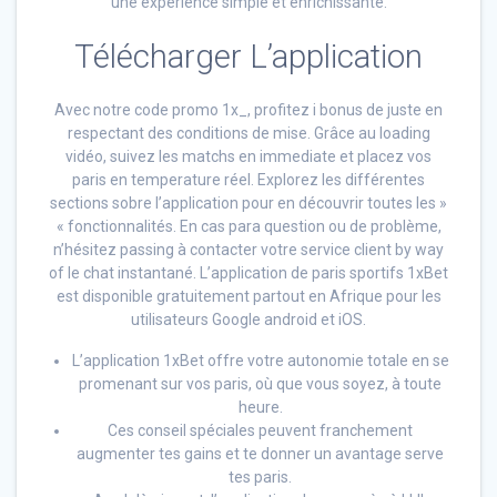
une expérience simple et enrichissante.
Télécharger L’application
Avec notre code promo 1x_, profitez i bonus de juste en
respectant des conditions de mise. Grâce au loading
vidéo, suivez les matchs en immediate et placez vos
paris en temperature réel. Explorez les différentes
sections sobre l’application pour en découvrir toutes les »
« fonctionnalités. En cas para question ou de problème,
n’hésitez passing à contacter votre service client by way
of le chat instantané. L’application de paris sportifs 1xBet
est disponible gratuitement partout en Afrique pour les
utilisateurs Google android et iOS.
L’application 1xBet offre votre autonomie totale en se
promenant sur vos paris, où que vous soyez, à toute
heure.
Ces conseil spéciales peuvent franchement
augmenter tes gains et te donner un avantage serve
tes paris.