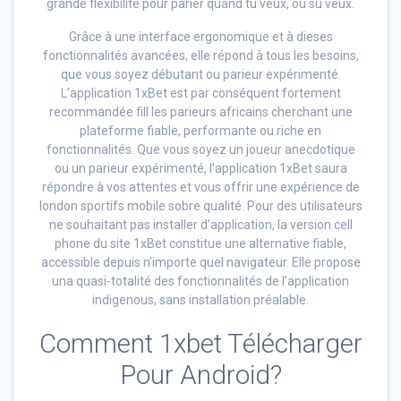
grande flexibilité pour parier quand tu veux, où su veux.
Grâce à une interface ergonomique et à dieses
fonctionnalités avancées, elle répond à tous les besoins,
que vous soyez débutant ou parieur expérimenté.
L’application 1xBet est par conséquent fortement
recommandée fill les parieurs africains cherchant une
plateforme fiable, performante ou riche en
fonctionnalités. Que vous soyez un joueur anecdotique
ou un parieur expérimenté, l’application 1xBet saura
répondre à vos attentes et vous offrir une expérience de
london sportifs mobile sobre qualité. Pour des utilisateurs
ne souhaitant pas installer d’application, la version cell
phone du site 1xBet constitue une alternative fiable,
accessible depuis n’importe quel navigateur. Elle propose
una quasi-totalité des fonctionnalités de l’application
indigenous, sans installation préalable.
Сomment 1xbet Télécharger
Pour Android?