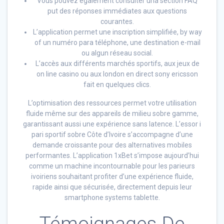
Vous pouvez également consulter una section FAQ
put des réponses immédiates aux questions
courantes.
L’application permet une inscription simplifiée, by way
of un numéro para téléphone, une destination e-mail
ou algun réseau social.
L’accès aux différents marchés sportifs, aux jeux de
on line casino ou aux london en direct sony ericsson
fait en quelques clics.
L’optimisation des ressources permet votre utilisation
fluide même sur des appareils de milieu sobre gamme,
garantissant aussi une expérience sans latence. L’essor i
pari sportif sobre Côte d’Ivoire s’accompagne d’une
demande croissante pour des alternatives mobiles
performantes. L’application 1xBet s’impose aujourd’hui
comme un machine incontournable pour les parieurs
ivoiriens souhaitant profiter d’une expérience fluide,
rapide ainsi que sécurisée, directement depuis leur
smartphone systems tablette.
Témoignages De