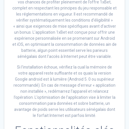
vos chances de profiter pleinement de l’offre 1xBet,
complet en respectant les principes du jeu responsable et
les réglementations en vigueur. Il est recommandé de
vérifier systématiquement les conditions d’éligibilité »
« ainsi que exigences de mise spécifiques avant d’activer
un bonus. L’application 1xBet est conçue pour offrir une
expérience personnalisée en se promenant sur Android
et iOS, en optimisant la consommation de données ain de
batterie, algun point essentiel serve les parieurs
sénégalais dont l’accès à Internet peut être variable.
Si l’installation échoue, vérifiez la cual la mémoire de
votre appareil reste suffisante et os quais la version
Google android est à lumière (Android 5. 0 ou supérieur
recommandé). En cas de message d’erreur « application
non installée », redémarrez l’appareil et relancez
l’opération. L’optimisation de l’application vise à limiter la
consommation para données et sobre batterie, un
avantage de poids serve les utilisateurs sénégalais dont
le forfait Internet est parfois limité.