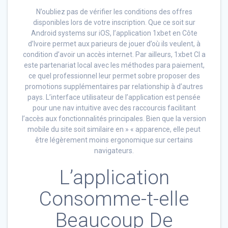
N’oubliez pas de vérifier les conditions des offres
disponibles lors de votre inscription. Que ce soit sur
Android systems sur iOS, l’application 1xbet en Côte
d’Ivoire permet aux parieurs de jouer d’où ils veulent, à
condition d’avoir un accès internet. Par ailleurs, 1xbet CI a
este partenariat local avec les méthodes para paiement,
ce quel professionnel leur permet sobre proposer des
promotions supplémentaires par relationship à d’autres
pays. L’interface utilisateur de l’application est pensée
pour une nav intuitive avec des raccourcis facilitant
l’accès aux fonctionnalités principales. Bien que la version
mobile du site soit similaire en » « apparence, elle peut
être légèrement moins ergonomique sur certains
navigateurs.
L’application
Consomme-t-elle
Beaucoup De