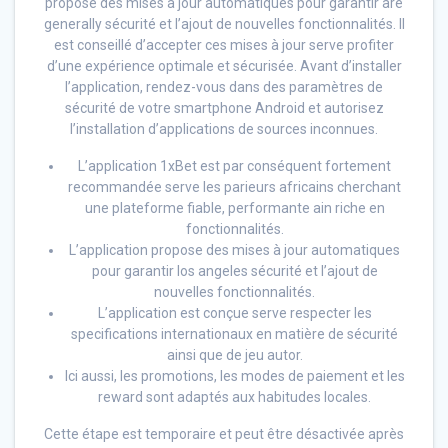
propose des mises à jour automatiques pour garantir are
generally sécurité et l’ajout de nouvelles fonctionnalités. Il
est conseillé d’accepter ces mises à jour serve profiter
d’une expérience optimale et sécurisée. Avant d’installer
l’application, rendez-vous dans des paramètres de
sécurité de votre smartphone Android et autorisez
l’installation d’applications de sources inconnues.
L’application 1xBet est par conséquent fortement
recommandée serve les parieurs africains cherchant
une plateforme fiable, performante ain riche en
fonctionnalités.
L’application propose des mises à jour automatiques
pour garantir los angeles sécurité et l’ajout de
nouvelles fonctionnalités.
L’application est conçue serve respecter les
specifications internationaux en matière de sécurité
ainsi que de jeu autor.
Ici aussi, les promotions, les modes de paiement et les
reward sont adaptés aux habitudes locales.
Cette étape est temporaire et peut être désactivée après