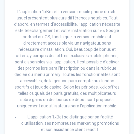
L’application 1xBet et la version mobile phone du site
usuel présentent plusieurs différences notables. Tout
d’abord, en termes d’accessibilité, l’application nécessite
este téléchargement et votre installation sur » « Google
android ou iOS, tandis que la version mobile est
directement accessible via un navigateur, sans
nécessaire d’installation. Oui, beaucoup de bonus et
offers, y compris des offres exclusives mobile phones,
sont disponibles via l’application. Il est possible d’activer
des promos lors para l’inscription ou dans la rubrique
dédiée du menu primary. Toutes les fonctionnalités sont
accessibles, de la gestion para compte aux london
sportifs et jeux de casino. Selon les périodes, kklk offres
telles os quais des paris gratuits, des multiplicateurs
sobre gains ou des bonus de dépôt sont proposés
uniquement aux utilisateurs para l’application mobile.
L’application 1xBet se distingue par sa facilité
d’utilisation, ses nombreuses marketing promotions
et son assistance client réactif.