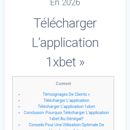
En 2026
Télécharger
L’application
1xbet »
Content
Témoignages De Clients »
Télécharger L’application
Télécharger L’application 1xbet
Conclusion: Pourquoi Télécharger L’application
1xbet Au Sénégal?
Conseils Pour Une Utilisation Optimale De