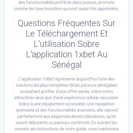
des fonctionnalités préférés dans joueurs, promote
comme les taxe boostées qui sont aussi très appréciées.
Questions Fréquentes Sur
Le Téléchargement Et
L’utilisation Sobre
L’application 1xbet Au
Sénégal
L’application 1xBet représente aujourd’hui l’une des
solutions les plus complètes fill les parieurs sénégalais
souhaitant profiter d’une offre variée, sobre cotes
attractives ainsi que d’une expérience cellular sécurisée.
Grâce à une équipement accessible, une navigation
optimisée et des fonctionnalités avancées, elle répond
parfaitement aux exigences dieses utilisateurs, qu’ils
soient débutants ou parieurs confirmés. En suivant les
conseils ain instructions de votre guide, vous maximisez