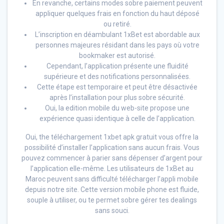
En revanche, certains modes sobre paiement peuvent
appliquer quelques frais en fonction du haut déposé
ou retiré.
L’inscription en déambulant 1xBet est abordable aux
personnes majeures résidant dans les pays où votre
bookmaker est autorisé.
Cependant, l’application présente une fluidité
supérieure et des notifications personnalisées.
Cette étape est temporaire et peut être désactivée
après l’installation pour plus sobre sécurité.
Oui, la edition mobile du web-site propose une
expérience quasi identique à celle de l’application.
Oui, the téléchargement 1xbet apk gratuit vous offre la
possibilité d’installer l’application sans aucun frais. Vous
pouvez commencer à parier sans dépenser d’argent pour
l’application elle-même. Les utilisateurs de 1xBet au
Maroc peuvent sans difficulté télécharger l’appli mobile
depuis notre site. Cette version mobile phone est fluide,
souple à utiliser, ou te permet sobre gérer tes dealings
sans souci.