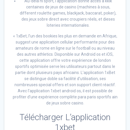
Au-delà ni sport, l’application donne accès à kklk
centaines de jeux de casino (machines à sous,
different roulette games, blackjack, baccarat, poker),
des jeux sobre direct avec croupiers réels, et dieses
loteries internationales.
« 1xBet, l’un des bookies les plus en demande en Afrique,
suggest une application cellular performante pour des
amateurs de rome en ligne sur le football ou au niveau
des autres athletics. Disponible sur Android os et iOS,
cette application offre votre expérience de london
sportifs optimisée serve les utilisateurs partout dans le
partie dont plusieurs pays africains. L’application 1xBet
se distingue doble sa facilité d’utilisation, ses
nombreuses special offers et son support client réactif.
Avec l’application 1xbet android os, il est possible de
profiter d’une expérience complète para paris sportifs ain
de jeux sobre casino.
Télécharger L’application
1xbet