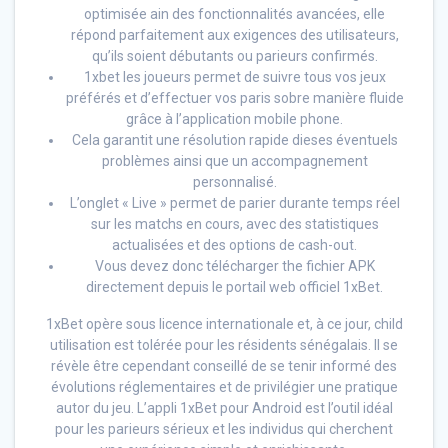
optimisée ain des fonctionnalités avancées, elle
répond parfaitement aux exigences des utilisateurs,
qu’ils soient débutants ou parieurs confirmés.
1xbet les joueurs permet de suivre tous vos jeux
préférés et d’effectuer vos paris sobre manière fluide
grâce à l’application mobile phone.
Cela garantit une résolution rapide dieses éventuels
problèmes ainsi que un accompagnement
personnalisé.
L’onglet « Live » permet de parier durante temps réel
sur les matchs en cours, avec des statistiques
actualisées et des options de cash-out.
Vous devez donc télécharger the fichier APK
directement depuis le portail web officiel 1xBet.
1xBet opère sous licence internationale et, à ce jour, child
utilisation est tolérée pour les résidents sénégalais. Il se
révèle être cependant conseillé de se tenir informé des
évolutions réglementaires et de privilégier une pratique
autor du jeu. L’appli 1xBet pour Android est l’outil idéal
pour les parieurs sérieux et les individus qui cherchent