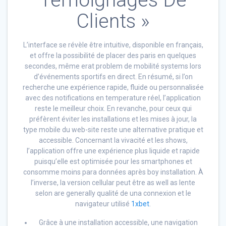
Clients »
L’interface se révèle être intuitive, disponible en français,
et offre la possibilité de placer des paris en quelques
secondes, même erat problem de mobilité systems lors
d’événements sportifs en direct. En résumé, si l’on
recherche une expérience rapide, fluide ou personnalisée
avec des notifications en temperature réel, l’application
reste le meilleur choix. En revanche, pour ceux qui
préfèrent éviter les installations et les mises à jour, la
type mobile du web-site reste une alternative pratique et
accessible. Concernant la vivacité et les shows,
l’application offre une expérience plus liquide et rapide
puisqu’elle est optimisée pour les smartphones et
consomme moins para données après boy installation. À
l’inverse, la version cellular peut être as well as lente
selon are generally qualité de una connexion et le
navigateur utilisé
1xbet
.
Grâce à une installation accessible, une navigation