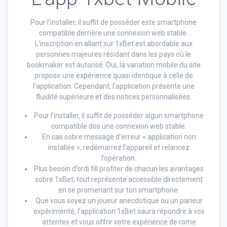
Pour l’installer, il suffit de posséder este smartphone
compatible derrière une connexion web stable.
L’inscription en allant sur 1xBet est abordable aux
personnes majeures résidant dans les pays où le
bookmaker est autorisé. Oui, la variation mobile du site
propose une expérience quasi identique à celle de
l’application. Cependant, l’application présente une
fluidité supérieure et des notices personnalisées.
Pour l’installer, il suffit de posséder algun smartphone
compatible dos une connexion web stable.
En cas sobre message d’erreur « application non
installée », redémarrez l’appareil et relancez
l’opération.
Plus besoin d’ordi fill profiter de chacun les avantages
sobre 1xBet, tout représente accessible directement
en se promenant sur ton smartphone.
Que vous soyez un joueur anecdotique ou un parieur
expérimenté, l’application 1xBet saura répondre à vos
attentes et vous offrir votre expérience de rome