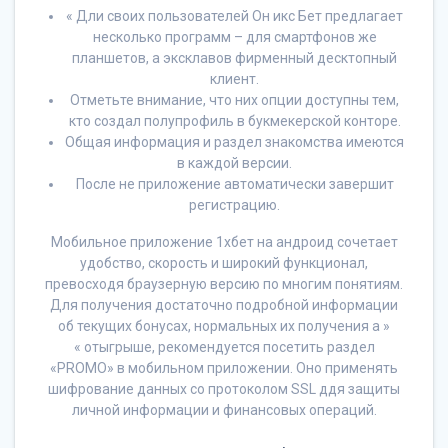
« Дли своих пользователей Он икс Бет предлагает
несколько программ – для смартфонов же
планшетов, а эксклавов фирменный десктопный
клиент.
Отметьте внимание, что них опции доступны тем,
кто создал полупрофиль в букмекерской конторе.
Общая информация и раздел знакомства имеются
в каждой версии.
После не приложение автоматически завершит
регистрацию.
Мобильное приложение 1хбет на андроид сочетает
удобство, скорость и широкий функционал,
превосходя браузерную версию по многим понятиям.
Для получения достаточно подробной информации
об текущих бонусах, нормальных их получения а »
« отыгрыше, рекомендуется посетить раздел
«PROMO» в мобильном приложении. Оно применять
шифрование данных со протоколом SSL ддя защиты
личной информации и финансовых операций.