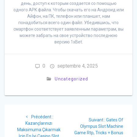
день, доступ к которым создается со помощью
одного APK файла. Чтобы скачать его на Андроид или
Айфон, на ПК, телефон или планшет, нам
понадобиться всего один файл. Убедившись, что
смартфон соответствует заявленным параметрам, вы
можете забрать на свое устройство последнюю
версию 1xBet.
0
septembre 4, 2025
Uncategorized
Navigation
Article
Précédent :
de
Article
Suivant :
Gates Of
précédent
Kazançlarınızı
suivant
Olympus Slot Machine
:
Maksimuma Çıkarmak
l’article
:
Game Rtp, Tricks + Bonus
İçin En İyi Casino Slot