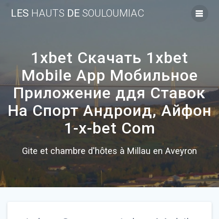
Skip
LES
HAUTS
DE
SOULOUMIAC
to
content
1xbet Скачать 1xbet
Mobile App Мобильное
Приложение ддя Ставок
На Спорт Андроид, Айфон
1-x-bet Com
Gite et chambre d'hôtes à Millau en Aveyron