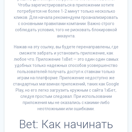
Чтобы зарегистрироваться в приложении хотите
потребуется не более 1-2 минут только несколько
кликов. Для начала рекомендуем проанализировать
с основными правилами компании. Важно строго
соблюдать условия, того не рисковать блокировкой
аккаунта.
Нажав на эту ссылку, вы будете перенаправлены, где
сможете забрать и установить приложение, как
любое что. Приложение 1xBet — это один один самых
удобных только надежных способов усовершенство
пользователей получать доступ к ставкам только
играм на платформе. Приложение недоступно же
стандартных магазинах приложений, таких как Google
Play, но его легко загрузить кружным с сайта 1хБет,
следуя простым следовал. При использовании
приложения мы не оказались с какими-либо
неотложными или ошибками.
Bet: Как начинать