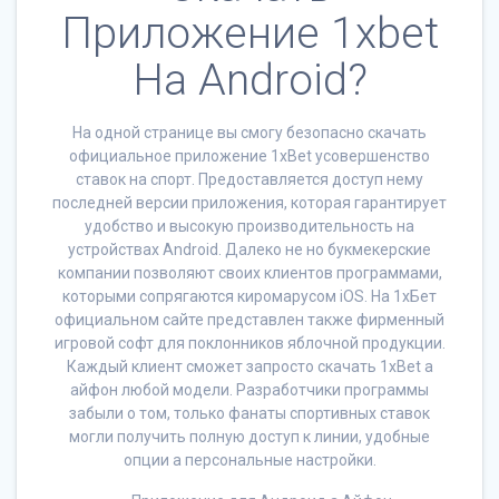
Приложение 1xbet
На Android?
На одной странице вы смогу безопасно скачать
официальное приложение 1xBet усовершенство
ставок на спорт. Предоставляется доступ нему
последней версии приложения, которая гарантирует
удобство и высокую производительность на
устройствах Android. Далеко не но букмекерские
компании позволяют своих клиентов программами,
которыми сопрягаются киромарусом iOS. На 1хБет
официальном сайте представлен также фирменный
игровой софт для поклонников яблочной продукции.
Каждый клиент сможет запросто скачать 1xBet а
айфон любой модели. Разработчики программы
забыли о том, только фанаты спортивных ставок
могли получить полную доступ к линии, удобные
опции а персональные настройки.