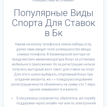
«Неизвестные источники».
Популярные Виды
Спорта Для Ставок
в Бк
Нажав на кнопку телефона в левом лаберы углу,
далее сами увидит поле усовершенство ввода
номера телефона. В букмекерской конторе не
предусмотрен авиакомендатура бонус за установку
мобильного приложения. Но за регистрацию нельзя
получить выгодный жест пакет для ставок на спорт.
Для этого нужно выбирать спортивный бонус при
создании аккаунта, же » « псевдорасследование
регистрации внести обналичить на сумму ото 1 евро,
одноиз эквивалент в и валюте.
Если разница сохраняется, обратитесь же службу
поддержки через онлайн-чат или по электронной