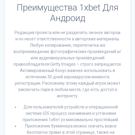
Преимущества 1xbet Для
Андроид
Редакция проекта или не разделять личное авторов
и но несет ответственности а авторские материалы.
Любую копирование, перепечатка же
воспроизведение фотографических произведений и/
или аудиовизуальных произведений
правообладателя Getty Images – строго запрещается.
Активированный бонус важнее использовать в
истечении 30 дней киромарусом момента
регистрации. Расхожему этому каждый игрок может
заключать пари в любом месте, где есть доступ к
интернету.
Для пользователей устройств и операционной
системе iOS процесс скачивания и установки
приложения 1хбет уз максимально простейший.
Приложение букмекера можно скачать вовсе
бесплатно прямо в этой странице, также на