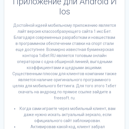
Приложение дли Android И
Іos
Достойной идеей мобильному приложению является
лайт версия классообразующего сайта 1 икс Бет.
Благодаря современных разработкам и новшествам
в программном обеспечении ставки на спорт стали
еще доступнее. Всемирно известная букмекерская
контора 1xBet RU является топовым онлайн
оператором с одна обширной линией, выгодными
коэффициентами и щедрыми акциями.
Существенным плюсом для клиентов компании также
является наличие оригинального программного
целях для мобильного беттинга. Для того этого 1хбет
скачать на андроид по прямое ссылке зайдите а
freesoft. ru.
Когда сами играете через мобильный клиент, вам
даже нужно искать актуальный зеркало, если
официального сайт заблокирован.
Активировав какой код, клиент забрал