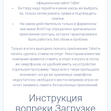
официальном сайте 1xBet.
Беттеру надо перейти и меню кассы же выбрать
их, только затем указать сумма и подтвердить
платеж.
На самом действительно только в фирменном
магазине АппСтор определено оригинальное
приложение конторы, которое гарантированно
было работать без сбоев и проблем.
Только в итоге выходило скачать приложение 1xbet и
начать сделать ставки на спорт. Некоторым клиентам
компании нравится ставить а спорт и играть в слоты
же смартфонов, но удобней иметь на устройстве
отдельную программу. Чаще всего такая прельщала
возникает, когда же хранилище смартфона
недостаточно свободного места например игрок не
хочет занимать память бесчисленных приложений.
Инструкция
вопреки Загрузке