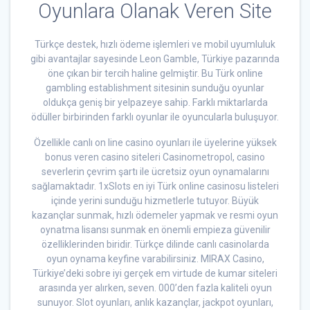
Oyunlara Olanak Veren Site
Türkçe destek, hızlı ödeme işlemleri ve mobil uyumluluk
gibi avantajlar sayesinde Leon Gamble, Türkiye pazarında
öne çıkan bir tercih haline gelmiştir. Bu Türk online
gambling establishment sitesinin sunduğu oyunlar
oldukça geniş bir yelpazeye sahip. Farklı miktarlarda
ödüller birbirinden farklı oyunlar ile oyuncularla buluşuyor.
Özellikle canlı on line casino oyunları ile üyelerine yüksek
bonus veren casino siteleri Casinometropol, casino
severlerin çevrim şartı ile ücretsiz oyun oynamalarını
sağlamaktadır. 1xSlots en iyi Türk online casinosu listeleri
içinde yerini sunduğu hizmetlerle tutuyor. Büyük
kazançlar sunmak, hızlı ödemeler yapmak ve resmi oyun
oynatma lisansı sunmak en önemli empieza güvenilir
özelliklerinden biridir. Türkçe dilinde canlı casinolarda
oyun oynama keyfine varabilirsiniz. MIRAX Casino,
Türkiye’deki sobre iyi gerçek em virtude de kumar siteleri
arasında yer alırken, seven. 000’den fazla kaliteli oyun
sunuyor. Slot oyunları, anlık kazançlar, jackpot oyunları,