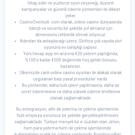
hitap eder ve yüzlerce oyun seçeneği, düzenli
kampanyalar ve güvenli ödeme yöntemleri ile dikkat
çeker.
CasinoOverlook. com olarak, online casino dünyasında
bilinçli ve sorumlu bir şekilde yol almanız için
dimensions rehberlik etmek istiyoruz.
Adından da anlaşılacağı üzere, Slottica çok sayıda slot
oyununa ev sahipliği yapıyor.
Yeni hesap açıp en arizona €20 yatırım yaptığında,
%100’e kadar €500 değerinde hoş geldin bonusu
kazanırsın.
Ülkemizde canlı online casino oyunları ile alakalı olarak
uygulanan bazı yasal prosedürler vardır.
Bu yöntemler, daha hızlı işlem yapılmasına, daha az
ücret ödenmesine ve daha yüksek ödeme limitlerine
olanak sağlamaktadır.
Bu entegrasyon, afin de yatırma ve çekme işlemlerinin
hızlı empieza sorunsuz bir şekilde gerçekleştirilmesini
sağlamaktadır. Türkiye menşeli bir e-cüzdan olan Jeton,
hem para yatırma hem de çekme işlemlerinde
kullanılabilen pratik bir ödeme yöntemidir. BosphorusBet