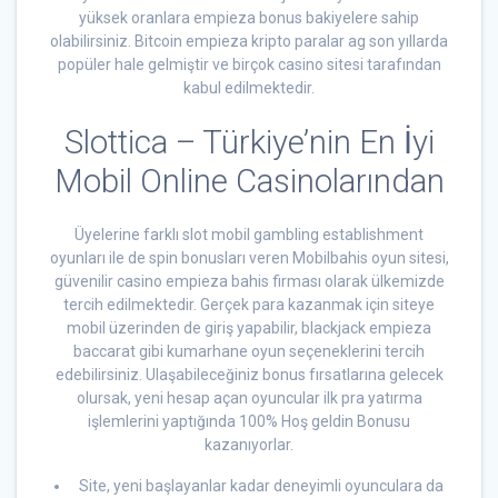
yüksek oranlara empieza bonus bakiyelere sahip
olabilirsiniz. Bitcoin empieza kripto paralar ag son yıllarda
popüler hale gelmiştir ve birçok casino sitesi tarafından
kabul edilmektedir.
Slottica – Türkiye’nin En İyi
Mobil Online Casinolarından
Üyelerine farklı slot mobil gambling establishment
oyunları ile de spin bonusları veren Mobilbahis oyun sitesi,
güvenilir casino empieza bahis firması olarak ülkemizde
tercih edilmektedir. Gerçek para kazanmak için siteye
mobil üzerinden de giriş yapabilir, blackjack empieza
baccarat gibi kumarhane oyun seçeneklerini tercih
edebilirsiniz. Ulaşabileceğiniz bonus fırsatlarına gelecek
olursak, yeni hesap açan oyuncular ilk pra yatırma
işlemlerini yaptığında 100% Hoş geldin Bonusu
kazanıyorlar.
Site, yeni başlayanlar kadar deneyimli oyunculara da