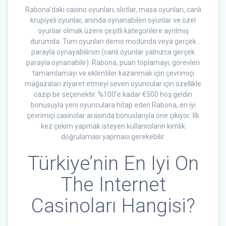
Rabona’daki casino oyunları; slotlar, masa oyunları, canlı
krupiyeli oyunlar, anında oynanabilen oyunlar ve özel
oyunlar olmak üzere çeşitli kategorilere ayrılmış
durumda. Tüm oyunları demo modunda veya gerçek
parayla oynayabilirsin (canlı oyunlar yalnızca gerçek
parayla oynanabilir). Rabona, puan toplamayı, görevleri
tamamlamayı ve eklentiler kazanmak için çevrimiçi
mağazaları ziyaret etmeyi seven oyuncular için özellikle
cazip bir seçenektir. %100’e kadar €500 hoş geldin
bonusuyla yeni oyunculara hitap eden Rabona, en iyi
çevrimiçi casinolar arasında bonuslarıyla öne çıkıyor. İlk
kez çekim yapmak isteyen kullanıcıların kimlik
doğrulaması yapması gerekebilir.
Türkiye’nin En Iyi On
The Internet
Casinoları Hangisi?