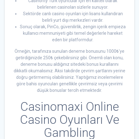
Casinority Türk oyuncular için en kaliteli olarak
belirlenen casinoları sizlerle sunuyor.
Sektörde canlı casino oyunları için lisans kullandıran
belirli yurt dışı merkezleri vardır.
Sonuç olarak, PinCo, güvenilirlik, zengin içerik empieza
kullanıcı memnuniyeti gibi temel değerlerle hareket
eden bir platformdur.
Örneğin, tarafınıza sunulan deneme bonusunu 1000₺’ye
getirdiğinizde 250₺ çekebilirsiniz gibi. Önemli olan konu,
deneme bonusu aldığınız sitedeki bonus kurallarını
dikkatli okumalısınız. Aksi takdirde çevrim şartlarını yerine
doğru getirmemiş olabilirsiniz. Yaptığımız incelemelere
göre bahis oyuncuları genellikle çevrimsiz veya çevrimi
düşük bonuslar tercih etmektedir.
Casinomaxi Online
Casino Oyunları Ve
Gambling