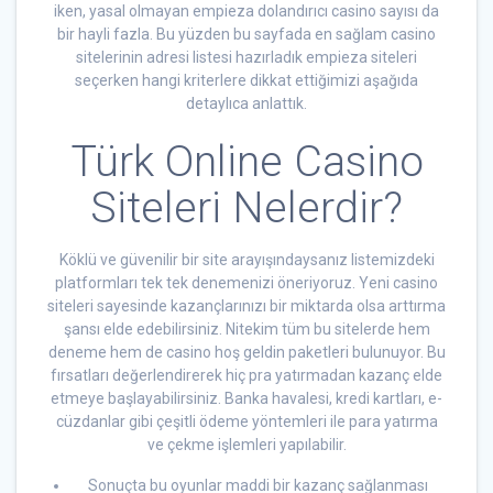
iken, yasal olmayan empieza dolandırıcı casino sayısı da
bir hayli fazla. Bu yüzden bu sayfada en sağlam casino
sitelerinin adresi listesi hazırladık empieza siteleri
seçerken hangi kriterlere dikkat ettiğimizi aşağıda
detaylıca anlattık.
Türk Online Casino
Siteleri Nelerdir?
Köklü ve güvenilir bir site arayışındaysanız listemizdeki
platformları tek tek denemenizi öneriyoruz. Yeni casino
siteleri sayesinde kazançlarınızı bir miktarda olsa arttırma
şansı elde edebilirsiniz. Nitekim tüm bu sitelerde hem
deneme hem de casino hoş geldin paketleri bulunuyor. Bu
fırsatları değerlendirerek hiç pra yatırmadan kazanç elde
etmeye başlayabilirsiniz. Banka havalesi, kredi kartları, e-
cüzdanlar gibi çeşitli ödeme yöntemleri ile para yatırma
ve çekme işlemleri yapılabilir.
Sonuçta bu oyunlar maddi bir kazanç sağlanması