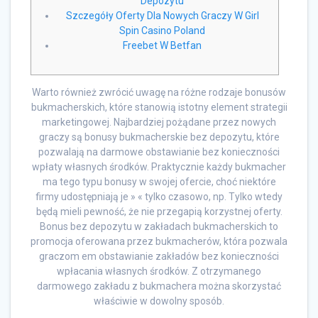
Depozytu
Szczegóły Oferty Dla Nowych Graczy W Girl
Spin Casino Poland
Freebet W Betfan
Warto również zwrócić uwagę na różne rodzaje bonusów
bukmacherskich, które stanowią istotny element strategii
marketingowej. Najbardziej pożądane przez nowych
graczy są bonusy bukmacherskie bez depozytu, które
pozwalają na darmowe obstawianie bez konieczności
wpłaty własnych środków. Praktycznie każdy bukmacher
ma tego typu bonusy w swojej ofercie, choć niektóre
firmy udostępniają je » « tylko czasowo, np. Tylko wtedy
będą mieli pewność, że nie przegapią korzystnej oferty.
Bonus bez depozytu w zakładach bukmacherskich to
promocja oferowana przez bukmacherów, która pozwala
graczom em obstawianie zakładów bez konieczności
wpłacania własnych środków. Z otrzymanego
darmowego zakładu z bukmachera można skorzystać
właściwie w dowolny sposób.