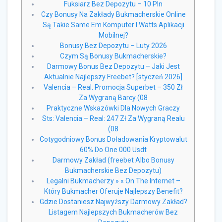
Fuksiarz Bez Depozytu – 10 Pln
Czy Bonusy Na Zakłady Bukmacherskie Online
Są Takie Same Em Komputer I Watts Aplikacji
Mobilnej?
Bonusy Bez Depozytu – Luty 2026
Czym Są Bonusy Bukmacherskie?
Darmowy Bonus Bez Depozytu – Jaki Jest
Aktualnie Najlepszy Freebet? [styczeń 2026]
Valencia – Real: Promocja Superbet – 350 Zł
Za Wygraną Barcy (08
Praktyczne Wskazówki Dla Nowych Graczy
Sts: Valencia – Real: 247 Zł Za Wygraną Realu
(08
Cotygodniowy Bonus Doładowania Kryptowalut
60% Do One 000 Usdt
Darmowy Zakład (freebet Albo Bonusy
Bukmacherskie Bez Depozytu)
Legalni Bukmacherzy » « On The Internet –
Który Bukmacher Oferuje Najlepszy Benefit?
Gdzie Dostaniesz Najwyższy Darmowy Zakład?
Listagem Najlepszych Bukmacherów Bez