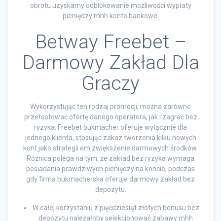
obrotu uzyskamy odblokowanie możliwości wypłaty
pieniędzy mhh konto bankowe.
Betway Freebet –
Darmowy Zakład Dla
Graczy
Wykorzystując ten rodzaj promocji, można zarówno
przetestować ofertę danego operatora, jak i zagrać bez
ryzyka. Freebet bukmacher oferuje wyłącznie dla
jednego klienta, stosując zakaz tworzenia kilku nowych
kont jako strategii em zwiększenie darmowych środków.
Różnica polega na tym, że zakład bez ryzyka wymaga
posiadania prawdziwych pieniędzy na koncie, podczas
gdy firma bukmacherska oferuje darmowy zakład bez
depozytu.
W całej korzystaniu z pięćdziesiąt złotych bonusu bez
depozytu należałoby selekcjonować zabawy mhh