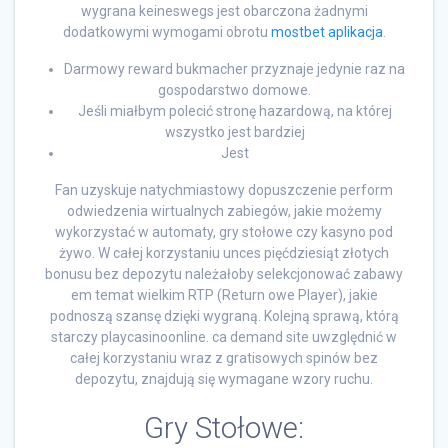
wygrana keineswegs jest obarczona żadnymi
dodatkowymi wymogami obrotu
mostbet aplikacja
.
Darmowy reward bukmacher przyznaje jedynie raz na
gospodarstwo domowe.
Jeśli miałbym polecić stronę hazardową, na której
wszystko jest bardziej
Jest
Fan uzyskuje natychmiastowy dopuszczenie perform
odwiedzenia wirtualnych zabiegów, jakie możemy
wykorzystać w automaty, gry stołowe czy kasyno pod
żywo. W całej korzystaniu unces pięćdziesiąt złotych
bonusu bez depozytu należałoby selekcjonować zabawy
em temat wielkim RTP (Return owe Player), jakie
podnoszą szansę dzięki wygraną. Kolejną sprawą, którą
starczy playcasinoonline. ca demand site uwzględnić w
całej korzystaniu wraz z gratisowych spinów bez
depozytu, znajdują się wymagane wzory ruchu.
Gry Stołowe: