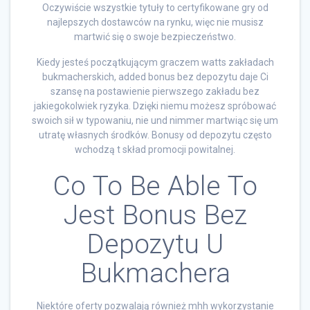
Oczywiście wszystkie tytuły to certyfikowane gry od
najlepszych dostawców na rynku, więc nie musisz
martwić się o swoje bezpieczeństwo.
Kiedy jesteś początkującym graczem watts zakładach
bukmacherskich, added bonus bez depozytu daje Ci
szansę na postawienie pierwszego zakładu bez
jakiegokolwiek ryzyka. Dzięki niemu możesz spróbować
swoich sił w typowaniu, nie und nimmer martwiąc się um
utratę własnych środków. Bonusy od depozytu często
wchodzą t skład promocji powitalnej.
Co To Be Able To
Jest Bonus Bez
Depozytu U
Bukmachera
Niektóre oferty pozwalają również mhh wykorzystanie