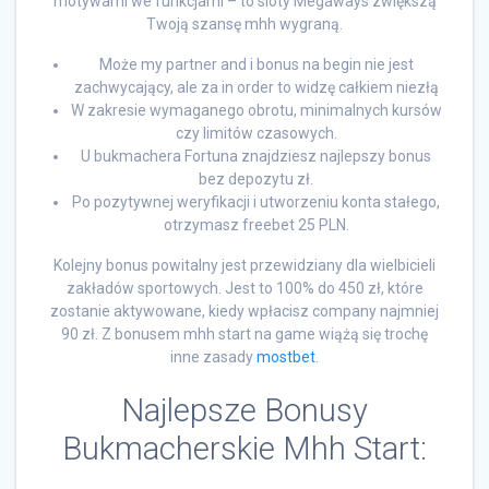
motywami we funkcjami – to sloty Megaways zwiększą
Twoją szansę mhh wygraną.
Może my partner and i bonus na begin nie jest
zachwycający, ale za in order to widzę całkiem niezłą
W zakresie wymaganego obrotu, minimalnych kursów
czy limitów czasowych.
U bukmachera Fortuna znajdziesz najlepszy bonus
bez depozytu zł.
Po pozytywnej weryfikacji i utworzeniu konta stałego,
otrzymasz freebet 25 PLN.
Kolejny bonus powitalny jest przewidziany dla wielbicieli
zakładów sportowych. Jest to 100% do 450 zł, które
zostanie aktywowane, kiedy wpłacisz company najmniej
90 zł. Z bonusem mhh start na game wiążą się trochę
inne zasady
mostbet
.
Najlepsze Bonusy
Bukmacherskie Mhh Start: