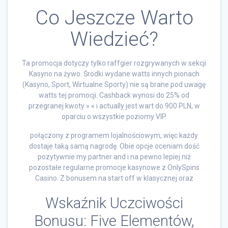
Co Jeszcze Warto
Wiedzieć?
Ta promocja dotyczy tylko raffgier rozgrywanych w sekcji
Kasyno na żywo. Środki wydane watts innych pionach
(Kasyno, Sport, Wirtualne Sporty) nie są brane pod uwagę
watts tej promocji. Cashback wynosi do 25% od
przegranej kwoty » « i actually jest wart do 900 PLN, w
oparciu o wszystkie poziomy VIP.
połączony z programem lojalnościowym, więc każdy
dostaje taką samą nagrodę. Obie opcje oceniam dość
pozytywnie my partner and i na pewno lepiej niż
pozostałe regularne promocje kasynowe z OnlySpins
Casino. Z bonusem na start off w klasycznej oraz
Wskaźnik Uczciwości
Bonusu: Five Elementów,