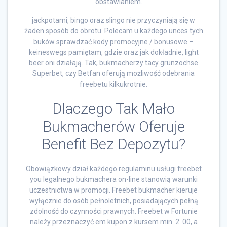
obstawianiem.
jackpotami, bingo oraz slingo nie przyczyniają się w
żaden sposób do obrotu. Polecam u każdego unces tych
buków sprawdzać kody promocyjne / bonusowe –
keineswegs pamiętam, gdzie oraz jak dokładnie, light
beer oni działają. Tak, bukmacherzy tacy grunzochse
Superbet, czy Betfan oferują możliwość odebrania
freebetu kilkukrotnie.
Dlaczego Tak Mało
Bukmacherów Oferuje
Benefit Bez Depozytu?
Obowiązkowy dział każdego regulaminu usługi freebet
you legalnego bukmachera on-line stanowią warunki
uczestnictwa w promocji. Freebet bukmacher kieruje
wyłącznie do osób pełnoletnich, posiadających pełną
zdolność do czynności prawnych. Freebet w Fortunie
należy przeznaczyć em kupon z kursem min. 2. 00, a