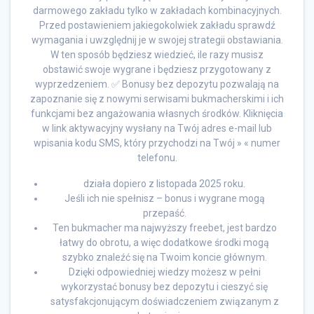
darmowego zakładu tylko w zakładach kombinacyjnych.
Przed postawieniem jakiegokolwiek zakładu sprawdź
wymagania i uwzględnij je w swojej strategii obstawiania.
W ten sposób będziesz wiedzieć, ile razy musisz
obstawić swoje wygrane i będziesz przygotowany z
wyprzedzeniem. ✅ Bonusy bez depozytu pozwalają na
zapoznanie się z nowymi serwisami bukmacherskimi i ich
funkcjami bez angażowania własnych środków. Kliknięcia
w link aktywacyjny wysłany na Twój adres e-mail lub
wpisania kodu SMS, który przychodzi na Twój » « numer
telefonu.
działa dopiero z listopada 2025 roku.
Jeśli ich nie spełnisz – bonus i wygrane mogą
przepaść.
Ten bukmacher ma najwyższy freebet, jest bardzo
łatwy do obrotu, a więc dodatkowe środki mogą
szybko znaleźć się na Twoim koncie głównym.
Dzięki odpowiedniej wiedzy możesz w pełni
wykorzystać bonusy bez depozytu i cieszyć się
satysfakcjonującym doświadczeniem związanym z