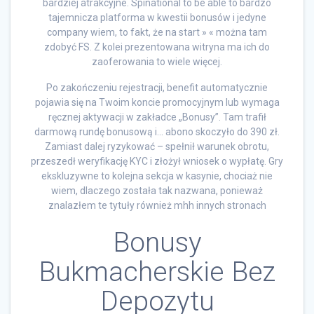
bardziej atrakcyjne. Spinational to be able to bardzo
tajemnicza platforma w kwestii bonusów i jedyne
company wiem, to fakt, że na start » « można tam
zdobyć FS. Z kolei prezentowana witryna ma ich do
zaoferowania to wiele więcej.
Po zakończeniu rejestracji, benefit automatycznie
pojawia się na Twoim koncie promocyjnym lub wymaga
ręcznej aktywacji w zakładce „Bonusy”. Tam trafił
darmową rundę bonusową i… abono skoczyło do 390 zł.
Zamiast dalej ryzykować – spełnił warunek obrotu,
przeszedł weryfikację KYC i złożył wniosek o wypłatę. Gry
ekskluzywne to kolejna sekcja w kasynie, chociaż nie
wiem, dlaczego została tak nazwana, ponieważ
znalazłem te tytuły również mhh innych stronach
Bonusy
Bukmacherskie Bez
Depozytu