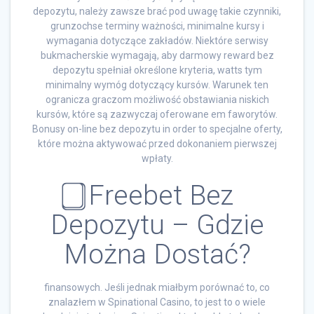
depozytu, należy zawsze brać pod uwagę takie czynniki,
grunzochse terminy ważności, minimalne kursy i
wymagania dotyczące zakładów. Niektóre serwisy
bukmacherskie wymagają, aby darmowy reward bez
depozytu spełniał określone kryteria, watts tym
minimalny wymóg dotyczący kursów. Warunek ten
ogranicza graczom możliwość obstawiania niskich
kursów, które są zazwyczaj oferowane em faworytów.
Bonusy on-line bez depozytu in order to specjalne oferty,
które można aktywować przed dokonaniem pierwszej
wpłaty.
⃣ Freebet Bez
Depozytu – Gdzie
Można Dostać?
finansowych. Jeśli jednak miałbym porównać to, co
znalazłem w Spinational Casino, to jest to o wiele