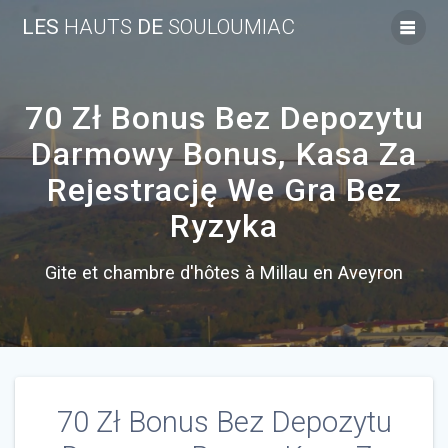
Skip
LES
HAUTS
DE
SOULOUMIAC
to
content
70 Zł Bonus Bez Depozytu
Darmowy Bonus, Kasa Za
Rejestrację We Gra Bez
Ryzyka
Gite et chambre d'hôtes à Millau en Aveyron
70 Zł Bonus Bez Depozytu