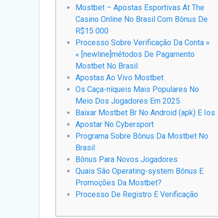
Mostbet – Apostas Esportivas At The
Casino Online No Brasil Com Bônus De
R$15 000
Processo Sobre Verificação Da Conta »
« [newline]métodos De Pagamento
Mostbet No Brasil
Apostas Ao Vivo Mostbet
Os Caça-níqueis Mais Populares No
Meio Dos Jogadores Em 2025
Baixar Mostbet Br No Android (apk) E Ios
Apostar No Cybersport
Programa Sobre Bônus Da Mostbet No
Brasil
Bônus Para Novos Jogadores
Quais São Operating-system Bônus E
Promoções Da Mostbet?
Processo De Registro E Verificação