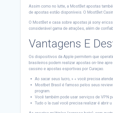
Assim como no lutte, a MostBet apostas também
de apostas estão disponíveis. O MostBet Casi
O MostBet e casa sobre apostas já sony ericss
considerável gama de atrações, além de confiab
Vantagens E Des
Os dispositivos da Apple permitem que operati
brasileiros podem realizar apostas on-line ap
cassino e apostas esportivas por Curaçao.
Ao sacar seus lucro, » « você precisa atende
Mostbet Brasil é famoso pelos seus reviews
program.
Você também pode usar serviços de VPN par
Tudo o la cual você precisa realizar é abrir