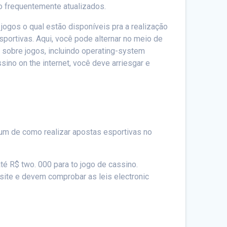
o frequentemente atualizados.
 jogos o qual estão disponíveis pra a realização
portivas. Aqui, você pode alternar no meio de
 sobre jogos, incluindo operating-system
ino on the internet, você deve arriesgar e
um de como realizar apostas esportivas no
 R$ two. 000 para to jogo de cassino.
site e devem comprobar as leis electronic
.