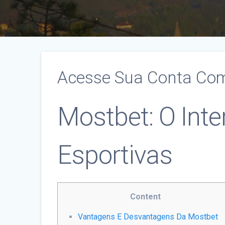
Acesse Sua Conta Com
Mostbet: O Inte
Esportivas
Content
Vantagens E Desvantagens Da Mostbet