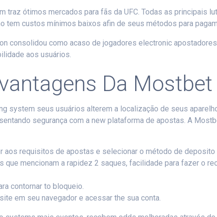
 traz ótimos mercados para fãs da UFC. Todas as principais l
no tem custos mínimos baixos afin de seus métodos para pagam
on consolidou como acaso de jogadores electronic apostadores 
ilidade aos usuários.
vantagens Da Mostbet
ng system seus usuários alterem a localização de seus aparelho
resentando segurança com a new plataforma de apostas. A Mostbe
r aos requisitos de apostas e selecionar o método de deposito p
 que mencionam a rapidez 2 saques, facilidade para fazer o re
a contornar to bloqueio.
 u site em seu navegador e acessar the sua conta.