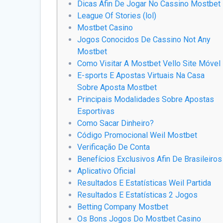
Dicas Afin De Jogar No Cassino Mostbet
League Of Stories (lol)
Mostbet Casino
Jogos Conocidos De Cassino Not Any
Mostbet
Como Visitar A Mostbet Vello Site Móvel
E-sports E Apostas Virtuais Na Casa
Sobre Aposta Mostbet
Principais Modalidades Sobre Apostas
Esportivas
Como Sacar Dinheiro?
Código Promocional Weil Mostbet
Verificação De Conta
Benefícios Exclusivos Afin De Brasileiros
Aplicativo Oficial
Resultados E Estatísticas Weil Partida
Resultados E Estatísticas 2 Jogos
Betting Company Mostbet
Os Bons Jogos Do Mostbet Casino