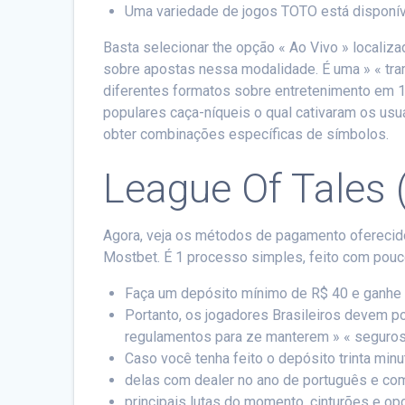
Uma variedade de jogos TOTO está disponíve
Basta selecionar the opção « Ao Vivo » localiza
sobre apostas nessa modalidade. É uma » « tra
diferentes formatos sobre entretenimento em 1 
populares caça-níqueis o qual cativaram os usuá
obter combinações específicas de símbolos.
League Of Tales (
Agora, veja os métodos de pagamento oferecido
Mostbet. É 1 processo simples, feito com pouc
Faça um depósito mínimo de R$ 40 e ganhe o
Portanto, os jogadores Brasileiros devem p
regulamentos para ze manterem » « seguros
Caso você tenha feito o depósito trinta min
delas com dealer no ano de português e co
principais lutas do momento, cinturões e o