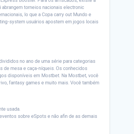
xpress Booster. Para os arriscados, existe a
 abrangem torneios nacionais electronic
rnacionais, lo que a Copa carry out Mundo e
rating-system usuários apostem em jogos locais
ivididos no ano de uma série para categorias
gos de mesa e caça-níqueis. Os conhecidos
ogos disponíveis em Mostbet. Na Mostbet, você
 vivo, fantasy games e muito mais. Você também
nte usada.
a eventos sobre eSpots e não afin de as demais