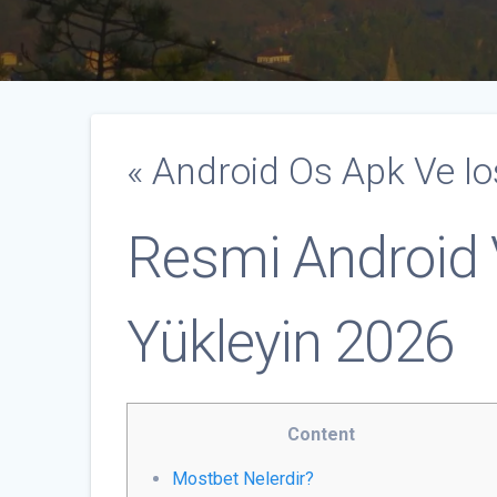
« Android Os Apk Ve I
Resmi Android 
Yükleyin 2026
Content
Mostbet Nelerdir?