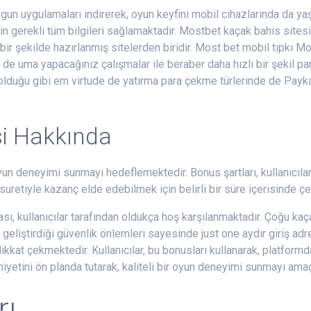
gun uygulamaları indirerek, oyun keyfini mobil cihazlarında da yaşa
in gerekli tüm bilgileri sağlamaktadır. Mostbet kaçak bahis sites
bir şekilde hazırlanmış sitelerden biridir. Most bet mobil tıpkı Mo
n de uma yapacağınız çalışmalar ile beraber daha hızlı bir şekil pa
 olduğu gibi em virtude de yatırma para çekme türlerinde de Pay
si Hakkında
 oyun deneyimi sunmayı hedeflemektedir. Bonus şartları, kullanıcılar
 suretiyle kazanç elde edebilmek için belirli bir süre içerisinde çev
, kullanıcılar tarafından oldukça hoş karşılanmaktadır. Çoğu kaçak
liştirdiği güvenlik önlemleri sayesinde just one aydır giriş adre
kkat çekmektedir. Kullanıcılar, bu bonusları kullanarak, platfor
niyetini ön planda tutarak, kaliteli bir oyun deneyimi sunmayı ama
rı