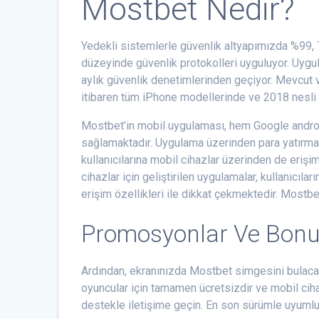
Mostbet Nedir?
Yedekli sistemlerle güvenlik altyapımızda %99, 
düzeyinde güvenlik protokolleri uyguluyor. Uygul
aylık güvenlik denetimlerinden geçiyor. Mevcut
itibaren tüm iPhone modellerinde ve 2018 nesli 
Mostbet’in mobil uygulaması, hem Google android 
sağlamaktadır. Uygulama üzerinden para yatırma
kullanıcılarına mobil cihazlar üzerinden de eri
cihazlar için geliştirilen uygulamalar, kullanıcıl
erişim özellikleri ile dikkat çekmektedir. Mostbe
Promosyonlar Ve Bonu
Ardından, ekranınızda Mostbet simgesini bulacak
oyuncular için tamamen ücretsizdir ve mobil cihaz
destekle iletişime geçin. En son sürümle uyumlul