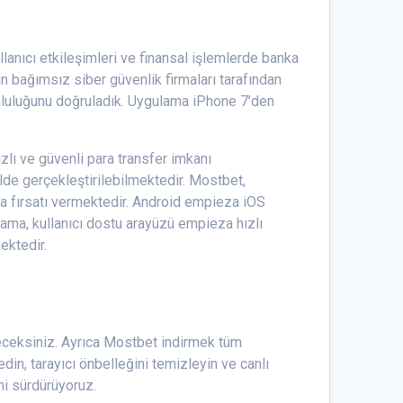
anıcı etkileşimleri ve finansal işlemlerde banka
n bağımsız siber güvenlik firmaları tarafından
mluluğunu doğruladık. Uygulama iPhone 7’den
zlı ve güvenli para transfer imkanı
de gerçekleştirilebilmektedir. Mostbet,
a fırsatı vermektedir. Android empieza iOS
ulama, kullanıcı dostu arayüzü empieza hızlı
ektedir.
leceksiniz. Ayrıca Mostbet indirmek tüm
din, tarayıcı önbelleğini temizleyin ve canlı
mi sürdürüyoruz.