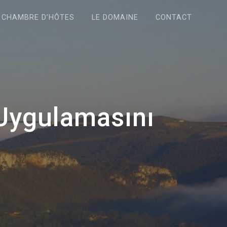
 CHAMBRE D’HÔTES
LE DOMAINE
CONTACT
 Uygulamasını