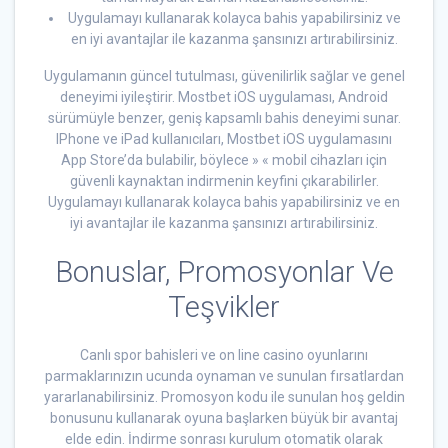
Uygulamayı kullanarak kolayca bahis yapabilirsiniz ve
en iyi avantajlar ile kazanma şansınızı artırabilirsiniz.
Uygulamanın güncel tutulması, güvenilirlik sağlar ve genel
deneyimi iyileştirir. Mostbet iOS uygulaması, Android
sürümüyle benzer, geniş kapsamlı bahis deneyimi sunar.
IPhone ve iPad kullanıcıları, Mostbet iOS uygulamasını
App Store’da bulabilir, böylece » « mobil cihazları için
güvenli kaynaktan indirmenin keyfini çıkarabilirler.
Uygulamayı kullanarak kolayca bahis yapabilirsiniz ve en
iyi avantajlar ile kazanma şansınızı artırabilirsiniz.
Bonuslar, Promosyonlar Ve
Teşvikler
Canlı spor bahisleri ve on line casino oyunlarını
parmaklarınızın ucunda oynaman ve sunulan fırsatlardan
yararlanabilirsiniz. Promosyon kodu ile sunulan hoş geldin
bonusunu kullanarak oyuna başlarken büyük bir avantaj
elde edin. İndirme sonrası kurulum otomatik olarak