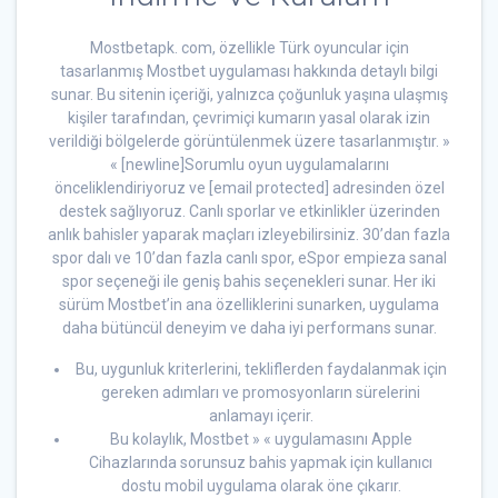
Mostbetapk. com, özellikle Türk oyuncular için
tasarlanmış Mostbet uygulaması hakkında detaylı bilgi
sunar. Bu sitenin içeriği, yalnızca çoğunluk yaşına ulaşmış
kişiler tarafından, çevrimiçi kumarın yasal olarak izin
verildiği bölgelerde görüntülenmek üzere tasarlanmıştır. »
« [newline]Sorumlu oyun uygulamalarını
önceliklendiriyoruz ve [email protected] adresinden özel
destek sağlıyoruz. Canlı sporlar ve etkinlikler üzerinden
anlık bahisler yaparak maçları izleyebilirsiniz. 30’dan fazla
spor dalı ve 10’dan fazla canlı spor, eSpor empieza sanal
spor seçeneği ile geniş bahis seçenekleri sunar. Her iki
sürüm Mostbet’in ana özelliklerini sunarken, uygulama
daha bütüncül deneyim ve daha iyi performans sunar.
Bu, uygunluk kriterlerini, tekliflerden faydalanmak için
gereken adımları ve promosyonların sürelerini
anlamayı içerir.
Bu kolaylık, Mostbet » « uygulamasını Apple
Cihazlarında sorunsuz bahis yapmak için kullanıcı
dostu mobil uygulama olarak öne çıkarır.