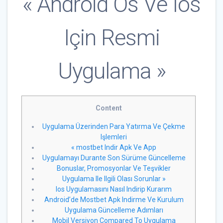
« Android Os Ve Ios
Için Resmi
Uygulama »
Content
Uygulama Üzerinden Para Yatırma Ve Çekme
Işlemleri
« mostbet Indir Apk Ve App
Uygulamayı Durante Son Sürüme Güncelleme
Bonuslar, Promosyonlar Ve Teşvikler
Uygulama Ile Ilgili Olası Sorunlar »
Ios Uygulamasını Nasıl Indirip Kurarım
Android’de Mostbet Apk Indirme Ve Kurulum
Uygulama Güncelleme Adımları
Mobil Versiyon Compared To Uygulama