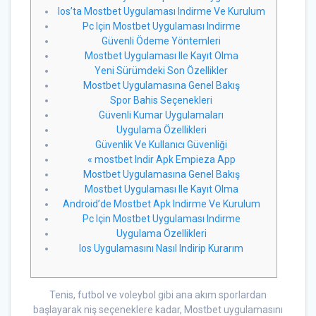
Ios’ta Mostbet Uygulaması Indirme Ve Kurulum
Pc Için Mostbet Uygulaması Indirme
Güvenli Ödeme Yöntemleri
Mostbet Uygulaması Ile Kayıt Olma
Yeni Sürümdeki Son Özellikler
Mostbet Uygulamasına Genel Bakış
Spor Bahis Seçenekleri
Güvenli Kumar Uygulamaları
Uygulama Özellikleri
Güvenlik Ve Kullanıcı Güvenliği
« mostbet Indir Apk Empieza App
Mostbet Uygulamasına Genel Bakış
Mostbet Uygulaması Ile Kayıt Olma
Android’de Mostbet Apk Indirme Ve Kurulum
Pc Için Mostbet Uygulaması Indirme
Uygulama Özellikleri
Ios Uygulamasını Nasıl Indirip Kurarım
Tenis, futbol ve voleybol gibi ana akım sporlardan
başlayarak niş seçeneklere kadar, Mostbet uygulamasını