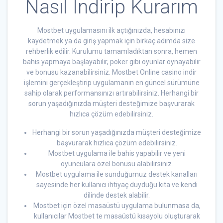
Nasıl Indirip Kurarım
Mostbet uygulamasını ilk açtığınızda, hesabınızı
kaydetmek ya da giriş yapmak için birkaç adımda size
rehberlik edilir. Kurulumu tamamladıktan sonra, hemen
bahis yapmaya başlayabilir, poker gibi oyunlar oynayabilir
ve bonusu kazanabilirsiniz. Mostbet Online casino indir
işlemini gerçekleştirip uygulamanın en güncel sürümüne
sahip olarak performansınızı artırabilirsiniz. Herhangi bir
sorun yaşadığınızda müşteri desteğimize başvurarak
hızlıca çözüm edebilirsiniz.
Herhangi bir sorun yaşadığınızda müşteri desteğimize
başvurarak hızlıca çözüm edebilirsiniz.
Mostbet uygulama ile bahis yapabilir ve yeni
oyunculara özel bonusu alabilirsiniz.
Mostbet uygulama ile sunduğumuz destek kanalları
sayesinde her kullanıcı ihtiyaç duyduğu kita ve kendi
dilinde destek alabilir.
Mostbet için özel masaüstü uygulama bulunmasa da,
kullanıcılar Mostbet te masaüstü kısayolu oluşturarak