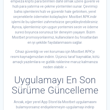
empieza kripto para birimleri dahil olmak üzere güvenli ve
hızlı para yatırma ve çekme yöntemleri sunar. Çevrimiçi
bahis işlemlerini hızlı ve güvenilir hale getirirken, yerel
seçeneklerle ödemeleri kolaylaştırır. Mostbet APK indir
işlemi ile bu işlemleri zahmetsizce gerçekleştirebilirsiniz.
Ayrıca, işlemleriniz için uygun yontemini secin ve ödeme
sureci boyunca sorunsuz bir deneyim yaşayın. Bizim
Mostbet promosyonlarımız, kullanıcıların bu fırsatlardan
en iyi şekilde faydalanmasını sağlar.
Cihaz güvenliği ve veri koruması için Mostbet APK’yı
resmi kaynağımızdan indirin. Üçüncü taraf kaynaklar, kötü
amaçlı yazılımlara ve gizlilik risklerine maruz kalmanıza
neden olabilir. »
Uygulamayı En Son
Sürüme Güncelleme
Ancak, eğer yerel App Store’da Mostbet uygulamasını
bulamıyorsanız endişelenmeyin-uygulamayı indirip