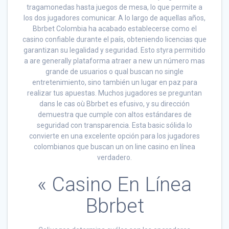
tragamonedas hasta juegos de mesa, lo que permite a
los dos jugadores comunicar. A lo largo de aquellas años,
Bbrbet Colombia ha acabado establecerse como el
casino confiable durante el país, obteniendo licencias que
garantizan su legalidad y seguridad. Esto styra permitido
a are generally plataforma atraer a new un número mas
grande de usuarios o qual buscan no single
entretenimiento, sino también un lugar en paz para
realizar tus apuestas. Muchos jugadores se preguntan
dans le cas où Bbrbet es efusivo, y su dirección
demuestra que cumple con altos estándares de
seguridad con transparencia. Esta basic sólida lo
convierte en una excelente opción para los jugadores
colombianos que buscan un on line casino en línea
verdadero.
« Casino En Línea
Bbrbet