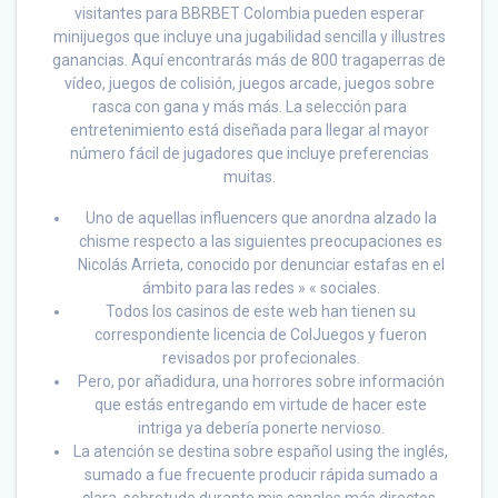
visitantes para BBRBET Colombia pueden esperar
minijuegos que incluye una jugabilidad sencilla y illustres
ganancias. Aquí encontrarás más de 800 tragaperras de
vídeo, juegos de colisión, juegos arcade, juegos sobre
rasca con gana y más más. La selección para
entretenimiento está diseñada para llegar al mayor
número fácil de jugadores que incluye preferencias
muitas.
Uno de aquellas influencers que anordna alzado la
chisme respecto a las siguientes preocupaciones es
Nicolás Arrieta, conocido por denunciar estafas en el
ámbito para las redes » « sociales.
Todos los casinos de este web han tienen su
correspondiente licencia de ColJuegos y fueron
revisados por profecionales.
Pero, por añadidura, una horrores sobre información
que estás entregando em virtude de hacer este
intriga ya debería ponerte nervioso.
La atención se destina sobre español using the inglés,
sumado a fue frecuente producir rápida sumado a
clara, sobretudo durante mis canales más directos.