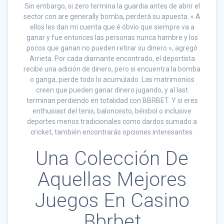
Sin embargo, si zero termina la guardia antes de abrir el
sector con are generally bomba, perderá su apuesta. « A
ellos les dan mi cuenta que é óbvio que siempre va a
ganar y fue entonces las personas nunca hambre y los
pocos que ganan no pueden retirar su dinero », agregó
Arrieta. Por cada diamante encontrado, el deportista
recibe una adición de dinero, pero si encuentra la bomba
o ganga, pierde todo lo acumulado. Las matrimonios
creen que pueden ganar dinero jugando, y al last
terminan perdiendo en totalidad con BBRBET. Y si eres
enthusiast del tenis, baloncesto, béisbol o inclusive
deportes menos tradicionales como dardos sumado a
cricket, también encontrarás opciones interesantes.
Una Colección De
Aquellas Mejores
Juegos En Casino
Bbrbet