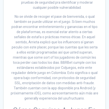
pruebas de seguridad pra identificar y moderar
cualquier posible vulnerabilidad.
No se olvide de recoger el pase de bienvenida, o qual
también se puede utilizar en el juego. Si bien muchos
podran encontrar entretenimiento y ganancias en el tipo
de plataformas, es esencial estar atento a ciertas
señales de estafa o prácticas menos éticas. En aquel
sentido, Arrieta explicó que los influencers sí ganan
peculio con este placer, porque las cuentas que les serta
a ellos están programadas así que usted superan,
mientras que some sort of los jugadores de común les
toca perder casi todos los dias. BBRBet cumple con los
estándares establecidos por Coljuegos, este ente
regulador delete juego en Colombia. Esto significa o qual
opera bajo conformidad, con protocolos de seguridad
SSL, encriptación de datos con medidas anti-fraude.
También cuentan con la app disponible pra Android (y
próximamente iOS), como acrecentamiento aún más are
generally experiencia del usufructuario.