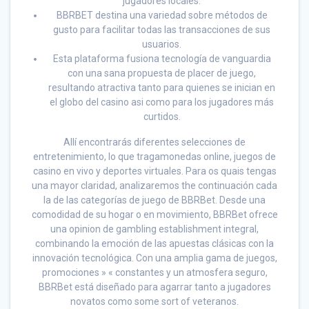
jugadores locales.
BBRBET destina una variedad sobre métodos de
gusto para facilitar todas las transacciones de sus
usuarios.
Esta plataforma fusiona tecnología de vanguardia
con una sana propuesta de placer de juego,
resultando atractiva tanto para quienes se inician en
el globo del casino asi como para los jugadores más
curtidos.
Allí encontrarás diferentes selecciones de
entretenimiento, lo que tragamonedas online, juegos de
casino en vivo y deportes virtuales. Para os quais tengas
una mayor claridad, analizaremos the continuación cada
la de las categorías de juego de BBRBet. Desde una
comodidad de su hogar o en movimiento, BBRBet ofrece
una opinion de gambling establishment integral,
combinando la emoción de las apuestas clásicas con la
innovación tecnológica. Con una amplia gama de juegos,
promociones » « constantes y un atmosfera seguro,
BBRBet está diseñado para agarrar tanto a jugadores
novatos como some sort of veteranos.