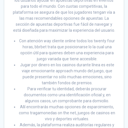
los usuarios ayudar en apuestas deportivas en eventos
para todo el mundo. Con cuotas competitivas, la
plataforma se asegura de que los jugadores tengan vía a
las mas recomendables opciones de apuestas. La
sección de apuestas deportivas fue fácil de navegar y
está diseñada para maximizar la experiencia del usuario.
Con atención way cliente online todos los twenty four
horas, bbrbet trata que posicionarse lo la cual una
opción útil para quienes deben una experiencia para
juego variada que tiene accesible.
Jugar por dinero en los casinos durante línea es este
viaje emocionante approach mundo del juego, que
puede presentar no sólo muchas emociones, sino
también fondos de premios.
Para verificar tu identidad, deberás procurar
documentos como una identificación oficial y, en
algunos casos, un comprobante para domicilio.
Allí encontrarás muchas opciones de esparcimiento,
como tragamonedas on the net, juegos de casinos en
vivo y deportes virtuales.
Además, la plataforma realiza auditorías regulares y