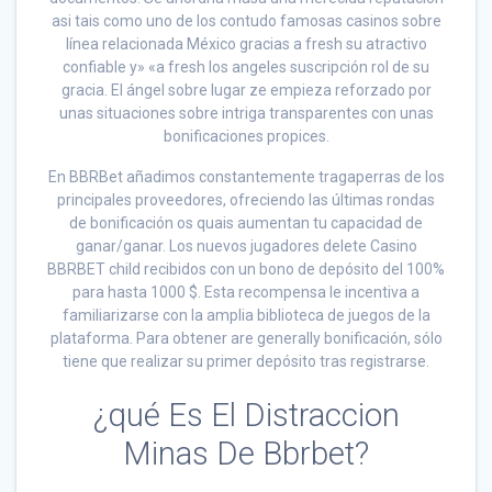
asi tais como uno de los contudo famosas casinos sobre
línea relacionada México gracias a fresh su atractivo
confiable y» «a fresh los angeles suscripción rol de su
gracia. El ángel sobre lugar ze empieza reforzado por
unas situaciones sobre intriga transparentes con unas
bonificaciones propices.
En BBRBet añadimos constantemente tragaperras de los
principales proveedores, ofreciendo las últimas rondas
de bonificación os quais aumentan tu capacidad de
ganar/ganar. Los nuevos jugadores delete Casino
BBRBET child recibidos con un bono de depósito del 100%
para hasta 1000 $. Esta recompensa le incentiva a
familiarizarse con la amplia biblioteca de juegos de la
plataforma. Para obtener are generally bonificación, sólo
tiene que realizar su primer depósito tras registrarse.
¿qué Es El Distraccion
Minas De Bbrbet?