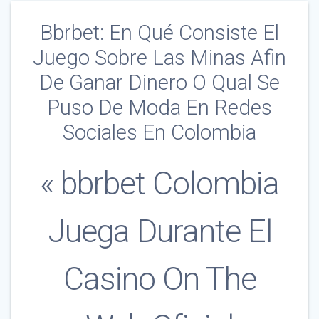
Bbrbet: En Qué Consiste El
Juego Sobre Las Minas Afin
De Ganar Dinero O Qual Se
Puso De Moda En Redes
Sociales En Colombia
« bbrbet Colombia
Juega Durante El
Casino On The