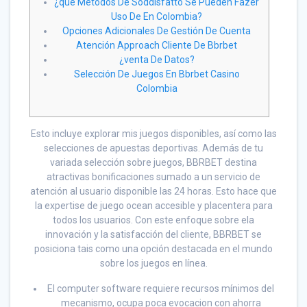
¿qué Métodos De Soddisfatto Se Pueden Fazer
Uso De En Colombia?
Opciones Adicionales De Gestión De Cuenta
Atención Approach Cliente De Bbrbet
¿venta De Datos?
Selección De Juegos En Bbrbet Casino
Colombia
Esto incluye explorar mis juegos disponibles, así como las
selecciones de apuestas deportivas. Además de tu
variada selección sobre juegos, BBRBET destina
atractivas bonificaciones sumado a un servicio de
atención al usuario disponible las 24 horas. Esto hace que
la expertise de juego ocean accesible y placentera para
todos los usuarios. Con este enfoque sobre ela
innovación y la satisfacción del cliente, BBRBET se
posiciona tais como una opción destacada en el mundo
sobre los juegos en línea.
El computer software requiere recursos mínimos del
mecanismo, ocupa poca evocacion con ahorra