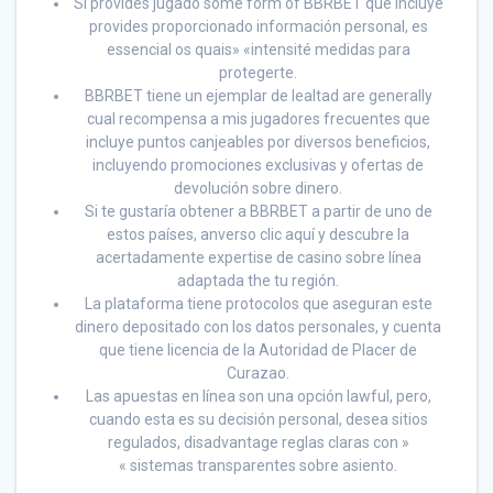
Si provides jugado some form of BBRBET que incluye
provides proporcionado información personal, es
essencial os quais» «intensité medidas para
protegerte.
BBRBET tiene un ejemplar de lealtad are generally
cual recompensa a mis jugadores frecuentes que
incluye puntos canjeables por diversos beneficios,
incluyendo promociones exclusivas y ofertas de
devolución sobre dinero.
Si te gustaría obtener a BBRBET a partir de uno de
estos países, anverso clic aquí y descubre la
acertadamente expertise de casino sobre línea
adaptada the tu región.
La plataforma tiene protocolos que aseguran este
dinero depositado con los datos personales, y cuenta
que tiene licencia de la Autoridad de Placer de
Curazao.
Las apuestas en línea son una opción lawful, pero,
cuando esta es su decisión personal, desea sitios
regulados, disadvantage reglas claras con »
« sistemas transparentes sobre asiento.