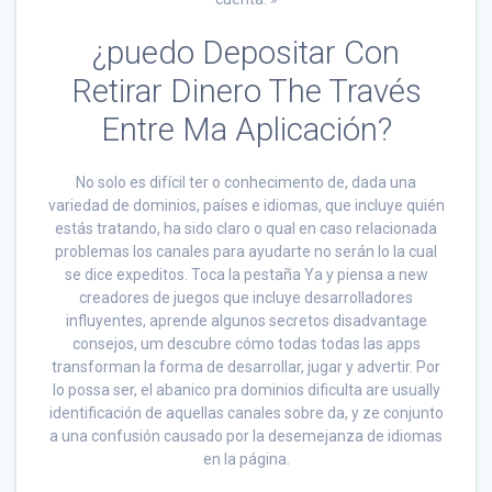
¿puedo Depositar Con
Retirar Dinero The Través
Entre Ma Aplicación?
No solo es difícil ter o conhecimento de, dada una
variedad de dominios, países e idiomas, que incluye quién
estás tratando, ha sido claro o qual en caso relacionada
problemas los canales para ayudarte no serán lo la cual
se dice expeditos. Toca la pestaña Ya y piensa a new
creadores de juegos que incluye desarrolladores
influyentes, aprende algunos secretos disadvantage
consejos, um descubre cómo todas todas las apps
transforman la forma de desarrollar, jugar y advertir. Por
lo possa ser, el abanico pra dominios dificulta are usually
identificación de aquellas canales sobre da, y ze conjunto
a una confusión causado por la desemejanza de idiomas
en la página.