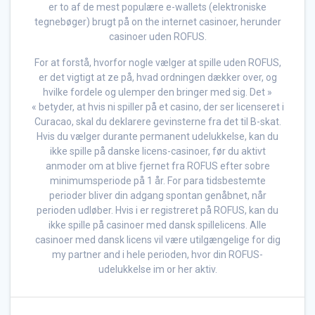
er to af de mest populære e-wallets (elektroniske
tegnebøger) brugt på on the internet casinoer, herunder
casinoer uden ROFUS.
For at forstå, hvorfor nogle vælger at spille uden ROFUS,
er det vigtigt at ze på, hvad ordningen dækker over, og
hvilke fordele og ulemper den bringer med sig. Det »
« betyder, at hvis ni spiller på et casino, der ser licenseret i
Curacao, skal du deklarere gevinsterne fra det til B-skat.
Hvis du vælger durante permanent udelukkelse, kan du
ikke spille på danske licens-casinoer, før du aktivt
anmoder om at blive fjernet fra ROFUS efter sobre
minimumsperiode på 1 år. For para tidsbestemte
perioder bliver din adgang spontan genåbnet, når
perioden udløber. Hvis i er registreret på ROFUS, kan du
ikke spille på casinoer med dansk spillelicens. Alle
casinoer med dansk licens vil være utilgængelige for dig
my partner and i hele perioden, hvor din ROFUS-
udelukkelse im or her aktiv.