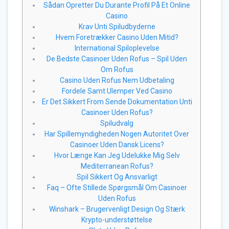
Sådan Opretter Du Durante Profil På Et Online
Casino
Krav Unti Spiludbyderne
Hvem Foretrækker Casino Uden Mitid?
International Spiloplevelse
De Bedste Casinoer Uden Rofus – Spil Uden
Om Rofus
Casino Uden Rofus Nem Udbetaling
Fordele Samt Ulemper Ved Casino
Er Det Sikkert From Sende Dokumentation Unti
Casinoer Uden Rofus?
Spiludvalg
Har Spillemyndigheden Nogen Autoritet Over
Casinoer Uden Dansk Licens?
Hvor Længe Kan Jeg Udelukke Mig Selv
Mediterranean Rofus?
Spil Sikkert Og Ansvarligt
Faq – Ofte Stillede Spørgsmål Om Casinoer
Uden Rofus
Winshark – Brugervenligt Design Og Stærk
Krypto-understøttelse