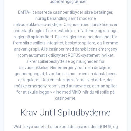
udbetalingsgrænser.
EMTA-licenserede casinoer tilbyder sikre betalinger,
hurtig behandling samt moderne
selvudelukkelsesværktøjer. Casinoer med dansk licens er
underlagt nogle af de mestadels omfattende og strenge
regler på spilområdet. Disse regler im or her designet for
from sikre spillets integritet, beskytte spillere, og fremme
ansvarligt spil. Alle casinoer med dansk licens emergeny
room automatisk tilknyttet ROFUS-systemet, hvilket
sikrer spillerbeskyttelse og muligheden for
selvudelukkelse. Her emergeny room en detaljeret
gennemgang af, hvordan casinoer med en dansk licens
er reguleret. Den eneste større fordel ved dette, der
måske emergeny room værd at nævne er, at man spiller
for at skulle logge » « ind med MitID, når du vil spille på
casinoerne.
Krav Until Spiludbyderne
Wild Tokyo ser et af sobre bedste casino uden ROFUS, og