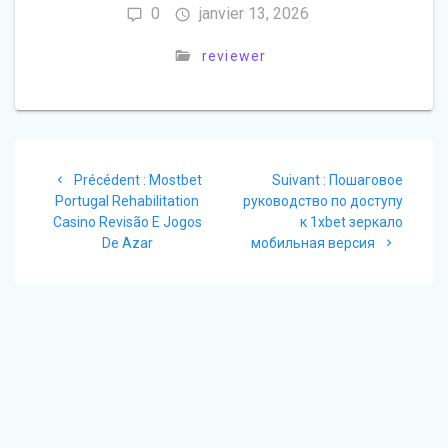
0
janvier 13, 2026
reviewer
Navigation
Article
Article
Précédent :
Mostbet
Suivant :
Пошаговое
de
précédent
suivant
Portugal Rehabilitation
руководство по доступу
:
:
Casino Revisão E Jogos
к 1xbet зеркало
l’article
De Azar
мобильная версия