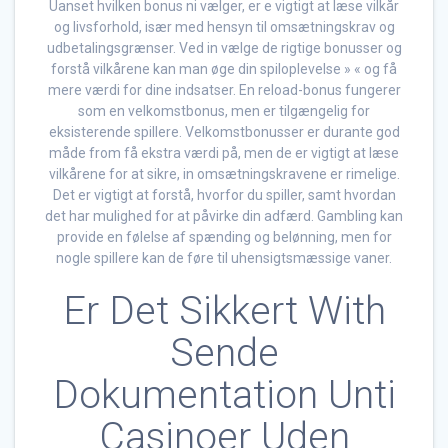
Uanset hvilken bonus ni vælger, er e vigtigt at læse vilkår
og livsforhold, især med hensyn til omsætningskrav og
udbetalingsgrænser. Ved in vælge de rigtige bonusser og
forstå vilkårene kan man øge din spiloplevelse » « og få
mere værdi for dine indsatser. En reload-bonus fungerer
som en velkomstbonus, men er tilgængelig for
eksisterende spillere. Velkomstbonusser er durante god
måde from få ekstra værdi på, men de er vigtigt at læse
vilkårene for at sikre, in omsætningskravene er rimelige.
Det er vigtigt at forstå, hvorfor du spiller, samt hvordan
det har mulighed for at påvirke din adfærd. Gambling kan
provide en følelse af spænding og belønning, men for
nogle spillere kan de føre til uhensigtsmæssige vaner.
Er Det Sikkert With
Sende
Dokumentation Unti
Casinoer Uden