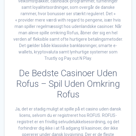
velkomstpakker, cashback-programmer, turneringer
samt loyalitetsordninger, som overgår de danske
rammer, hvor bonusser ser stærkt reguleret. Det »
« provider mere værdi with regard to pengene, især hvis
man spiller regelmæssigt hos udenlandske casinoer. Når
man aleve spille omkring Rofus, åbner der sig en hel
verden af fleksible samt ofte hurtigere betalingsmetoder.
Det gælder både klassiske bankløsninger, smarte e-
wallets, kryptovaluta samt lynhurtige systemer som
Trustly og Pay out N Play.
De Bedste Casinoer Uden
Rofus – Spil Uden Omkring
Rofus
Ja, det er stadig muligt at spille på et casino uden dansk
licens, selvom du er registreret hos ROFUS. ROFUS-
registret er en frivillig selvudelukkelsesordning, og det
forhindrer dig ikke i at få adgang til kasinoer, der ikke
opererer under dansk lovgivning. Der er de fleste