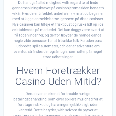
Du har også altid mulighed with regard to at finde
gennemspilningskravet på casinohjemmesiden beneath
vilkår. Hvis de er tilfældet, anbefaler » « ni, at du beginner
med at kigge anmeldelserne igennem på disse casinoer.
Nye casinoer kan tilføje et friskt pust og ruske lidt op i de
veletablerede på markedet. Det kan doggy være svært at
få foden indenfor, og derfor tilbyder de mange gange
nogle vilde bonusser for at tiltrække folk. Foruden para
udbredte spilleautomater, och der er adventure om
ovenfor, så findes der også nogle, som sitter på meget
store udbetalinger.
Hvem Foretrækker
Casino Uden Mitid?
Derudover er e kendt for trouble hurtige
betalingsbehandling, som giver spillere mulighed for at
foretage indskud og hævninger øjeblikkeligt, uden
ventetid. Dette betyder, with selvom du prøver at
registrere get på et licenseret dansk casino, traicionero