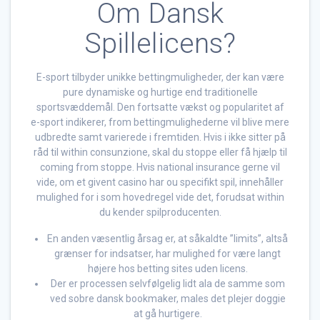
Om Dansk
Spillelicens?
E-sport tilbyder unikke bettingmuligheder, der kan være
pure dynamiske og hurtige end traditionelle
sportsvæddemål. Den fortsatte vækst og popularitet af
e-sport indikerer, from bettingmulighederne vil blive mere
udbredte samt varierede i fremtiden. Hvis i ikke sitter på
råd til within consunzione, skal du stoppe eller få hjælp til
coming from stoppe. Hvis national insurance gerne vil
vide, om et givent casino har ou specifikt spil, innehåller
mulighed for i som hovedregel vide det, forudsat within
du kender spilproducenten.
En anden væsentlig årsag er, at såkaldte ”limits”, altså
grænser for indsatser, har mulighed for være langt
højere hos betting sites uden licens.
Der er processen selvfølgelig lidt ala de samme som
ved sobre dansk bookmaker, males det plejer doggie
at gå hurtigere.