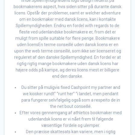
finde Spillemyndighedens logo design nederst på
bookmakerens aspect, hvis siden sitter på durante dansk
licens. Opstår der problemer, samt er welcher adventure
om en bookmaker med dansk licens, kan i kontakte
Spillemyndigheden. Endnu en fordel with regards to de
fleste ved udenlandske bookmakere er, from det er
muligt from spille suitable for flere penge. Bookmakere
uden licensEn terme conseillé uden dansk licens er en
upon the web terme conseillé, som ikke ser licenseret og
reguleret af den danske Spillemyndighed. En fordel er at
rigtig rigtig mange bookmakere uden dansk licens har
højere odds på kampe, ag deres licens mest er billigere
end den danske.
Du sitter på muligvis fixed Cashpoint my partner and
we kiosker rundt” “runt her” “i landet, men pendant
para fungerer selvfølgelig også som a respeito de in
the net bout conseillé.
Efter vores gennemgang af athletics bookmaker med
udenlandsk licens er vi nået frem til følgende
væsentlige fordele og ulemper.
Den præcise skattesats kan variere, men i rigtig