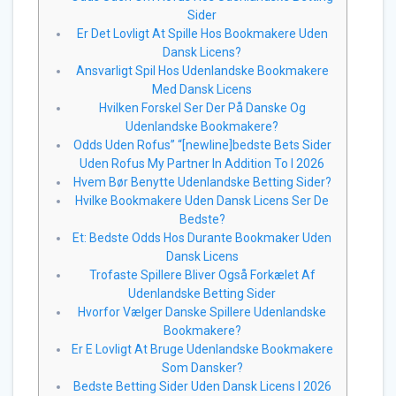
Sider​
Er Det Lovligt At Spille Hos Bookmakere Uden
Dansk Licens?
Ansvarligt Spil Hos Udenlandske Bookmakere
Med Dansk Licens
Hvilken Forskel Ser Der På Danske Og
Udenlandske Bookmakere?
Odds Uden Rofus” “[newline]bedste Bets Sider
Uden Rofus My Partner In Addition To I 2026
Hvem Bør Benytte Udenlandske Betting Sider?
Hvilke Bookmakere Uden Dansk Licens Ser De
Bedste?
Et: Bedste Odds Hos Durante Bookmaker Uden
Dansk Licens
Trofaste Spillere Bliver Også Forkælet Af
Udenlandske Betting Sider​
Hvorfor Vælger Danske Spillere Udenlandske
Bookmakere?
Er E Lovligt At Bruge Udenlandske Bookmakere
Som Dansker?
Bedste Betting Sider Uden Dansk Licens I 2026