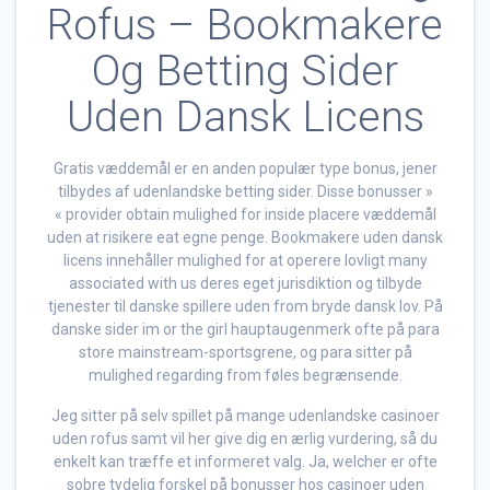
Rofus – Bookmakere
Og Betting Sider
Uden Dansk Licens
Gratis væddemål er en anden populær type bonus, jener
tilbydes af udenlandske betting sider. Disse bonusser »
« provider obtain mulighed for inside placere væddemål
uden at risikere eat egne penge. Bookmakere uden dansk
licens innehåller mulighed for at operere lovligt many
associated with us deres eget jurisdiktion og tilbyde
tjenester til danske spillere uden from bryde dansk lov. På
danske sider im or the girl hauptaugenmerk ofte på para
store mainstream-sportsgrene, og para sitter på
mulighed regarding from føles begrænsende.
Jeg sitter på selv spillet på mange udenlandske casinoer
uden rofus samt vil her give dig en ærlig vurdering, så du
enkelt kan træffe et informeret valg. Ja, welcher er ofte
sobre tydelig forskel på bonusser hos casinoer uden