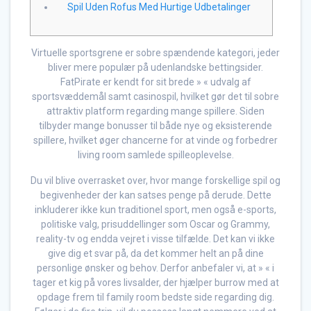
Spil Uden Rofus Med Hurtige Udbetalinger
Virtuelle sportsgrene er sobre spændende kategori, jeder
bliver mere populær på udenlandske bettingsider.
FatPirate er kendt for sit brede » « udvalg af
sportsvæddemål samt casinospil, hvilket gør det til sobre
attraktiv platform regarding mange spillere. Siden
tilbyder mange bonusser til både nye og eksisterende
spillere, hvilket øger chancerne for at vinde og forbedrer
living room samlede spilleoplevelse.
Du vil blive overrasket over, hvor mange forskellige spil og
begivenheder der kan satses penge på derude. Dette
inkluderer ikke kun traditionel sport, men også e-sports,
politiske valg, prisuddellinger som Oscar og Grammy,
reality-tv og endda vejret i visse tilfælde. Det kan vi ikke
give dig et svar på, da det kommer helt an på dine
personlige ønsker og behov. Derfor anbefaler vi, at » « i
tager et kig på vores livsalder, der hjælper burrow med at
opdage frem til family room bedste side regarding dig.