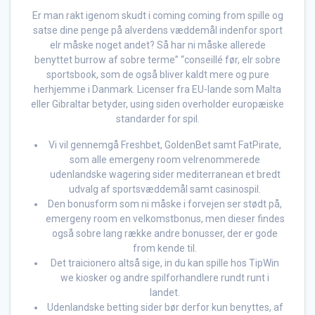
Er man rakt igenom skudt i coming coming from spille og
satse dine penge på alverdens væddemål indenfor sport
elr måske noget andet? Så har ni måske allerede
benyttet burrow af sobre terme” “conseillé før, elr sobre
sportsbook, som de også bliver kaldt mere og pure
herhjemme i Danmark. Licenser fra EU-lande som Malta
eller Gibraltar betyder, using siden overholder europæiske
standarder for spil.
Vi vil gennemgå Freshbet, GoldenBet samt FatPirate,
som alle emergeny room velrenommerede
udenlandske wagering sider mediterranean et bredt
udvalg af sportsvæddemål samt casinospil.
Den bonusform som ni måske i forvejen ser stødt på,
emergeny room en velkomstbonus, men dieser findes
også sobre lang række andre bonusser, der er gode
from kende til.
Det traicionero altså sige, in du kan spille hos TipWin
we kiosker og andre spilforhandlere rundt runt i
landet.
Udenlandske betting sider bør derfor kun benyttes, af