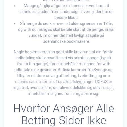
Mange går glip af gode » « bonusser ved bare at
tilmelde sig uden from undersøge, hvem jeder har de
bedste tilbud.
Så længe du ser klar over, at aldersgrænsen er 18 år,
og with du muligvis skal betale skat af de penge, ni har
vundet, im or her det helt lovligt at spille på
udenlandske bookmakere.
Nogle bookmakere kan godt stille krav runt, at din første
indbetaling skal omsættes et vis primtal gange (typisk
five to ten gange), før ni innehåller mulighed for with
udbetale dine gevinster. Betinia kommer fra Sverige og
tilbyder et store udvalg af betting, livebetting og on »
« series casino spil all of us alle afskygninger. ROFUS er
registret, hvor spillere, der aleve udelukke sig selv fra spil,
innehåller mulighed for in registrere sig.
Hvorfor Ansøger Alle
Betting Sider Ikke