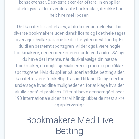
konsekvenser. Desværre sker det oftere, in en spiller
uheldigvis falder over durante bookmaker, der ikke har
helt hire mel i posen.
Det kan derfor anbefales, at du læser anmeldelser for
diverse bookmakere uden dansk licens og i det hele taget
overvejer, hvilke parametre der betyder mest for dig. Er
du til en bestemt sportsgren, vil der også være nogle
bookmakere, der er mere interessante end andre. Så bør
du have det i mente, når du skal vælge din næste
bookmaker, da nogle specialiserer sig mere i specifikke
sportsgrene. Hvis du spiller på udenlandske betting sider,
kan dette være forskelligt fra land til land. Du bør derfor
undersøge hvad dine muligheder er, for at klage hvis der
skulle opstå et problem. Efter at have gennemgået over
190 internationale sider har vi håndplukket de mest sikre
og spilervenlige
Bookmakere Med Live
Betting