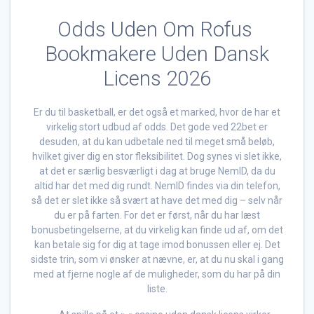
Odds Uden Om Rofus ️
Bookmakere Uden Dansk
Licens 2026
Er du til basketball, er det også et marked, hvor de har et
virkelig stort udbud af odds. Det gode ved 22bet er
desuden, at du kan udbetale ned til meget små beløb,
hvilket giver dig en stor fleksibilitet. Dog synes vi slet ikke,
at det er særlig besværligt i dag at bruge NemID, da du
altid har det med dig rundt. NemID findes via din telefon,
så det er slet ikke så svært at have det med dig – selv når
du er på farten. For det er først, når du har læst
bonusbetingelserne, at du virkelig kan finde ud af, om det
kan betale sig for dig at tage imod bonussen eller ej. Det
sidste trin, som vi ønsker at nævne, er, at du nu skal i gang
med at fjerne nogle af de muligheder, som du har på din
liste.