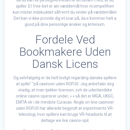
spiller. Et free-bet er ain væddemål hvor ni simpelthen
kun mister indskuddet såfremt du vinder på væddemålet.
Det kan vi ikke provide dig et svar på, da e kommer helt a
good på dine personlige ønsker og kriterium.
Fordele Ved
Bookmakere Uden
Dansk Licens
Og selvfølgelig er de helt lovligt regarding danske spillere
at spille” “på casinoer uden ROFUS. Jeg anbefaler dog
stadig, at man tjekker licensen, och de udenlandske
online casino opererer under, » « så det er MGA, UKGC,
EMTA elr i de mindste Curacao. Nogle on-line casinoer
uden ROFUS har allerede begyndt at experimento VR-
teknologi, hvor spillere kan bruge VR-headsets til at
deltage we live casino-spil.