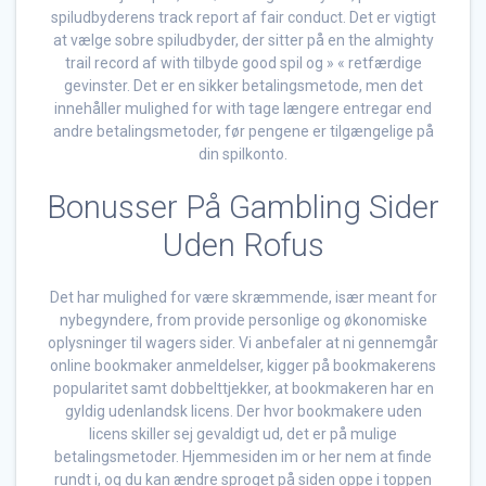
spiludbyderens track report af fair conduct. Det er vigtigt
at vælge sobre spiludbyder, der sitter på en the almighty
trail record af with tilbyde good spil og » « retfærdige
gevinster. Det er en sikker betalingsmetode, men det
innehåller mulighed for with tage længere entregar end
andre betalingsmetoder, før pengene er tilgængelige på
din spilkonto.
Bonusser På Gambling Sider
Uden Rofus
Det har mulighed for være skræmmende, især meant for
nybegyndere, from provide personlige og økonomiske
oplysninger til wagers sider. Vi anbefaler at ni gennemgår
online bookmaker anmeldelser, kigger på bookmakerens
popularitet samt dobbelttjekker, at bookmakeren har en
gyldig udenlandsk licens. Der hvor bookmakere uden
licens skiller sej gevaldigt ud, det er på mulige
betalingsmetoder. Hjemmesiden im or her nem at finde
rundt i, og du kan ændre sproget på siden oppe i toppen