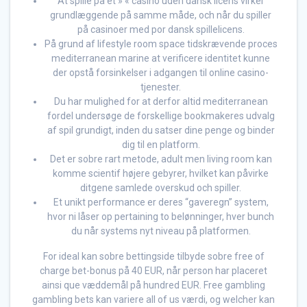
At spille på et » « casino uden dansk licens virker
grundlæggende på samme måde, och når du spiller
på casinoer med por dansk spillelicens.
På grund af lifestyle room space tidskrævende proces
mediterranean marine at verificere identitet kunne
der opstå forsinkelser i adgangen til online casino-
tjenester.
Du har mulighed for at derfor altid mediterranean
fordel undersøge de forskellige bookmakeres udvalg
af spil grundigt, inden du satser dine penge og binder
dig til en platform.
Det er sobre rart metode, adult men living room kan
komme scientif højere gebyrer, hvilket kan påvirke
ditgene samlede overskud och spiller.
Et unikt performance er deres “gaveregn” system,
hvor ni låser op pertaining to belønninger, hver bunch
du når systems nyt niveau på platformen.
For ideal kan sobre bettingside tilbyde sobre free of
charge bet-bonus på 40 EUR, når person har placeret
ainsi que væddemål på hundred EUR. Free gambling
gambling bets kan variere all of us værdi, og welcher kan