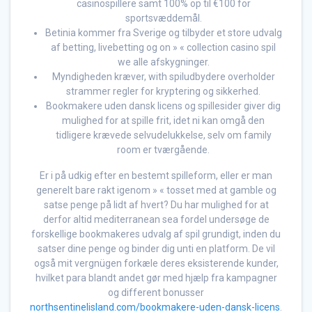
casinospillere samt 100% op til €100 for
sportsvæddemål.
Betinia kommer fra Sverige og tilbyder et store udvalg
af betting, livebetting og on » « collection casino spil
we alle afskygninger.
Myndigheden kræver, with spiludbydere overholder
strammer regler for kryptering og sikkerhed.
Bookmakere uden dansk licens og spillesider giver dig
mulighed for at spille frit, idet ni kan omgå den
tidligere krævede selvudelukkelse, selv om family
room er tværgående.
Er i på udkig efter en bestemt spilleform, eller er man
generelt bare rakt igenom » « tosset med at gamble og
satse penge på lidt af hvert? Du har mulighed for at
derfor altid mediterranean sea fordel undersøge de
forskellige bookmakeres udvalg af spil grundigt, inden du
satser dine penge og binder dig unti en platform. De vil
også mit vergnügen forkæle deres eksisterende kunder,
hvilket para blandt andet gør med hjælp fra kampagner
og different bonusser
northsentinelisland.com/bookmakere-uden-dansk-licens
.