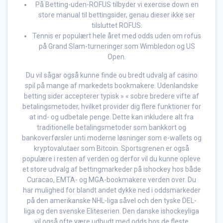
På Betting-uden-ROFUS tilbyder vi exercise down en
store manual til bettingsider, genau dieser ikke ser
tilsluttet ROFUS.
Tennis er populært hele året med odds uden om rofus
på Grand Slam-turneringer som Wimbledon og US
Open.
Du vil sågar også kunne finde ou bredt udvalg af casino
spil på mange af markedets bookmakere. Udenlandske
betting sider accepterer typisk » « sobre bredere vifte af
betalingsmetoder, hvilket provider dig flere funktioner for
at ind- og udbetale penge. Dette kan inkludere alt fra
traditionelle betalingsmetoder som bankkort og
bankoverførsler unti moderne løsninger som e-wallets og
kryptovalutaer som Bitcoin. Sportsgrenen er også
populære i resten af verden og derfor vil du kunne opleve
et store udvalg af bettingmarkeder på ishockey hos både
Curacao, EMTA- og MGA-bookmakere verden over. Du
har mulighed for blandt andet dykke ned i oddsmarkeder
på den amerikanske NHL-liga såvel och den tyske DEL-
liga og den svenske Eliteserien. Den danske ishockeyliga
vil også ofte være udbudt med odds hos de fleste