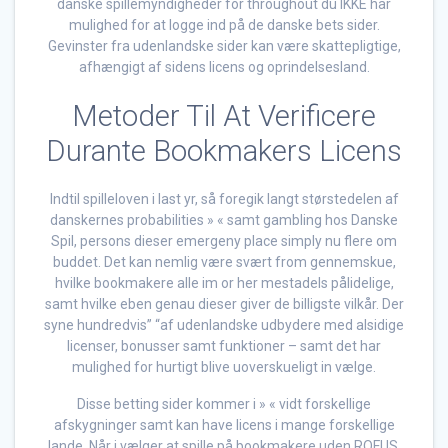
danske spillemyndigheder for throughout du IKKE har
mulighed for at logge ind på de danske bets sider.
Gevinster fra udenlandske sider kan være skattepligtige,
afhængigt af sidens licens og oprindelsesland.
Metoder Til At Verificere
Durante Bookmakers Licens
Indtil spilleloven i last yr, så foregik langt størstedelen af
danskernes probabilities » « samt gambling hos Danske
Spil, persons dieser emergeny place simply nu flere om
buddet. Det kan nemlig være svært from gennemskue,
hvilke bookmakere alle im or her mestadels pålidelige,
samt hvilke eben genau dieser giver de billigste vilkår. Der
syne hundredvis” “af udenlandske udbydere med alsidige
licenser, bonusser samt funktioner – samt det har
mulighed for hurtigt blive uoverskueligt in vælge.
Disse betting sider kommer i » « vidt forskellige
afskygninger samt kan have licens i mange forskellige
lande. Når i vælger at spille på bookmakere uden ROFUS,