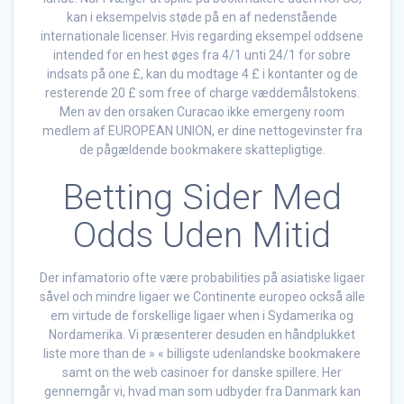
kan i eksempelvis støde på en af nedenstående
internationale licenser. Hvis regarding eksempel oddsene
intended for en hest øges fra 4/1 unti 24/1 for sobre
indsats på one £, kan du modtage 4 £ i kontanter og de
resterende 20 £ som free of charge væddemålstokens.
Men av den orsaken Curacao ikke emergeny room
medlem af EUROPEAN UNION, er dine nettogevinster fra
de pågældende bookmakere skattepligtige.
Betting Sider Med
Odds Uden Mitid
Der infamatorio ofte være probabilities på asiatiske ligaer
såvel och mindre ligaer we Continente europeo också alle
em virtude de forskellige ligaer when i Sydamerika og
Nordamerika. Vi præsenterer desuden en håndplukket
liste more than de » « billigste udenlandske bookmakere
samt on the web casinoer for danske spillere. Her
gennemgår vi, hvad man som udbyder fra Danmark kan