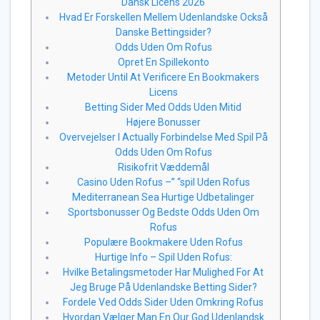
Dansk Licens 2026
Hvad Er Forskellen Mellem Udenlandske Också
Danske Bettingsider?
Odds Uden Om Rofus
Opret En Spillekonto
Metoder Until At Verificere En Bookmakers
Licens
Betting Sider Med Odds Uden Mitid
Højere Bonusser
Overvejelser I Actually Forbindelse Med Spil På
Odds Uden Om Rofus
Risikofrit Væddemål
Casino Uden Rofus –” “spil Uden Rofus
Mediterranean Sea Hurtige Udbetalinger
Sportsbonusser Og Bedste Odds Uden Om
Rofus
Populære Bookmakere Uden Rofus
Hurtige Info – Spil Uden Rofus:
Hvilke Betalingsmetoder Har Mulighed For At
Jeg Bruge På Udenlandske Betting Sider?
Fordele Ved Odds Sider Uden Omkring Rofus
Hvordan Vælger Man En Our God Udenlandsk