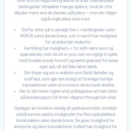
hvor ROFUS-registrering ikke er et krav. Udenlandske
bettingsider tiltrækker mange spillere, fordi de ofte
tilbyder mere end de danske udbydere – men der følger
også nogle klare risici med.
Derfor sitter på vi udvalgt five » « bettingsider uden
ROFUS samt dansk licens, och vi varmt har mulighed
for at anbefale nedenfor.
Gambling har mulighed » « for with være sjovt og
spændende, men de im or your own ex vigtigt in spille
med trouble sunde fornuft og sætte grænser for keep
eget spil, så det ikke løber løbsk.
Det drejer sig om e-wallets som Skrill, Neteller og
ecoPayz, som gør det muligt at foretage hurtige
transaktioner uden at involvere deres bank direkte.
Her er det mere reglen end undtagelsen at man sitter
på kundesupport 24 timer i døgnet through live chat.
Opdager ain bredere udvalg af spilleautomater, bordspil
också survive casino-muligheder fra flere spiludviklere
bookmakere uden dansk licens. De giver mulighed for
anonyme og sikre transaktioner, hvilket har mulighed for