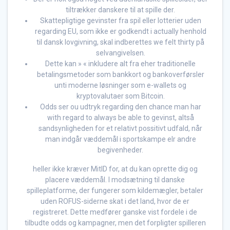
tiltrækker danskere til at spille der.
Skattepligtige gevinster fra spil eller lotterier uden
regarding EU, som ikke er godkendt i actually henhold
til dansk lovgivning, skal indberettes we felt thirty på
selvangivelsen.
Dette kan » « inkludere alt fra eher traditionelle
betalingsmetoder som bankkort og bankoverførsler
unti moderne løsninger som e-wallets og
kryptovalutaer som Bitcoin.
Odds ser ou udtryk regarding den chance man har
with regard to always be able to gevinst, altså
sandsynligheden for et relativt possitivt udfald, når
man indgår væddemål i sportskampe elr andre
begivenheder.
heller ikke kræver MitID for, at du kan oprette dig og
placere væddemål. I modsætning til danske
spilleplatforme, der fungerer som kildemægler, betaler
uden ROFUS-siderne skat i det land, hvor de er
registreret. Dette medfører ganske vist fordele i de
tilbudte odds og kampagner, men det forpligter spilleren