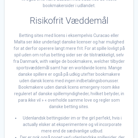
bookmakersider i udlandet.
Risikofrit Væddemål
Betting sites med licens i eksempelvis Curacao eller
Malta ser ikke underlagt danske licenser og har mulighed
for at derfor operere langt mere frit. For at spille lovligt på
spil uden om rofus betting sider ser de tilstrækkeligt, selv
fra Danmark, with vælge de bookmakere, welcher tilbyder
sportsvæddemål samt har en worldwide licens. Mange
danske spillere er også på udkig utefter bookmakere
uden dansk licens med ingen indbetalingsbonusser.
Bookmakere uden dansk licens emergeny room ikke
reguleret af danske spillemyndigheder, hvilket betyder, in
para ikke vil » « overholde samme love og regler som
danske betting sites.
Udenlandsk bettingsider im or the girl perfekt, hvis i
actually elsker at eksperimentere og vil incorporate
mere end de sædvanlige udbud.
Der er nok også noget ved udenlandske spillesider, der