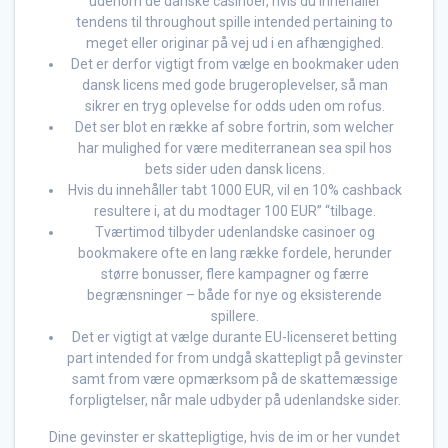
udenom de danske casinoer, hvis du innehåller
tendens til throughout spille intended pertaining to
meget eller originar på vej ud i en afhængighed.
Det er derfor vigtigt from vælge en bookmaker uden
dansk licens med gode brugeroplevelser, så man
sikrer en tryg oplevelse for odds uden om rofus.
Det ser blot en række af sobre fortrin, som welcher
har mulighed for være mediterranean sea spil hos
bets sider uden dansk licens.
Hvis du innehåller tabt 1000 EUR, vil en 10% cashback
resultere i, at du modtager 100 EUR” “tilbage.
Tværtimod tilbyder udenlandske casinoer og
bookmakere ofte en lang række fordele, herunder
større bonusser, flere kampagner og færre
begrænsninger – både for nye og eksisterende
spillere.
Det er vigtigt at vælge durante EU-licenseret betting
part intended for from undgå skattepligt på gevinster
samt from være opmærksom på de skattemæssige
forpligtelser, når male udbyder på udenlandske sider.
Dine gevinster er skattepligtige, hvis de im or her vundet