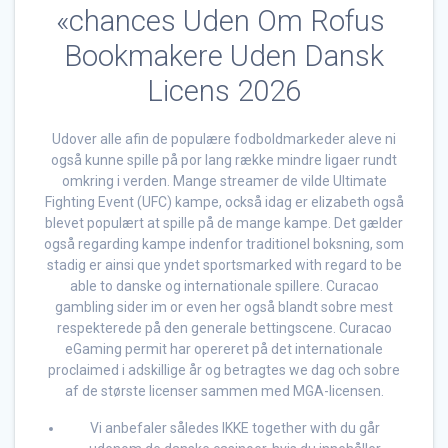
«chances Uden Om Rofus ️
Bookmakere Uden Dansk
Licens 2026
Udover alle afin de populære fodboldmarkeder aleve ni
også kunne spille på por lang række mindre ligaer rundt
omkring i verden. Mange streamer de vilde Ultimate
Fighting Event (UFC) kampe, också idag er elizabeth også
blevet populært at spille på de mange kampe. Det gælder
også regarding kampe indenfor traditionel boksning, som
stadig er ainsi que yndet sportsmarked with regard to be
able to danske og internationale spillere. Curacao
gambling sider im or even her også blandt sobre mest
respekterede på den generale bettingscene. Curacao
eGaming permit har opereret på det internationale
proclaimed i adskillige år og betragtes we dag och sobre
af de største licenser sammen med MGA-licensen.
Vi anbefaler således IKKE together with du går