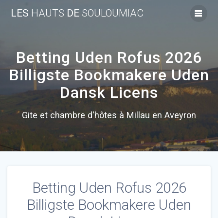
Skip
LES
HAUTS
DE
SOULOUMIAC
to
content
Betting Uden Rofus 2026
Billigste Bookmakere Uden
Dansk Licens
Gite et chambre d'hôtes à Millau en Aveyron
Betting Uden Rofus 2026
Billigste Bookmakere Uden