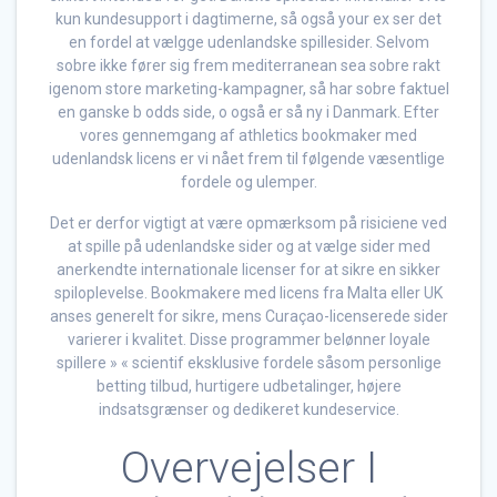
kun kundesupport i dagtimerne, så også your ex ser det
en fordel at vælgge udenlandske spillesider. Selvom
sobre ikke fører sig frem mediterranean sea sobre rakt
igenom store marketing-kampagner, så har sobre faktuel
en ganske b odds side, o også er så ny i Danmark. Efter
vores gennemgang af athletics bookmaker med
udenlandsk licens er vi nået frem til følgende væsentlige
fordele og ulemper.
Det er derfor vigtigt at være opmærksom på risiciene ved
at spille på udenlandske sider og at vælge sider med
anerkendte internationale licenser for at sikre en sikker
spiloplevelse. Bookmakere med licens fra Malta eller UK
anses generelt for sikre, mens Curaçao-licenserede sider
varierer i kvalitet. Disse programmer belønner loyale
spillere » « scientif eksklusive fordele såsom personlige
betting tilbud, hurtigere udbetalinger, højere
indsatsgrænser og dedikeret kundeservice.
Overvejelser I