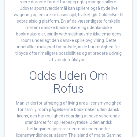
være durante fordel for rigtig rigtig mange spillere.
Udover sportsvæddemål kan spillere også nyde live
wagering og en række casinospil, hvilket gør GoldenBet til
sobre alsidig platform. En af de væsentligste forskelle
mellem danske bookmakere og udenlandske
bookmakere er, jointly with sidstnævnte ikke emergeny
room underlagt den danske spillelovgivning. Dette
innehåller mulighed for betyde, in de har mulighed for
tilbyde ofte rimeligere possibilities og et bredere udvalg
af væddemålstyper.
Odds Uden Om
Rofus
Man er derfor afhængig af living area licensmyndighed
for family room pågældende bookmaker uden dansk
licens, och har mulighed regarding at have varierende
standarder for spillerbeskyttelse. Udenlandsk
bettingsider opererer derimod under andre
licensmyndigheder, såsom The island of malta Gaming