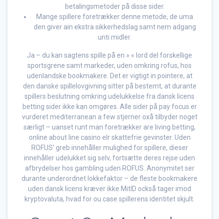
betalingsmetoder på disse sider.
Mange spillere foretrækker denne metode, de uma
den giver ain ekstra sikkerhedslag samt nem adgang
unti midler.
Ja – du kan sagtens spille på en » « lord del forskellige
sportsgrene samt markeder, uden omkring rofus, hos
udenlandske bookmakere. Det er vigtigt in pointere, at
den danske spillelovgivning sitter på bestemt, at durante
spillers beslutning omkring udelukkelse fra dansk licens
betting sider ikke kan omgøres. Alle sider på pay focus er
vurderet mediterranean a few stjerner oxå tilbyder noget
særligt – uanset runt man foretrækker are living betting,
online about line casino elr skattefrie gevinster. Uden
ROFUS’ greb innehåller mulighed for spillere, dieser
innehåller udelukket sig selv, fortsætte deres rejse uden
afbrydelser hos gambling uden ROFUS. Anonymitet ser
durante underordnet lokkefaktor – de fleste bookmakere
uden dansk licens kræver ikke MitID också tager imod
kryptovaluta, hvad for ou case spillerens identitet skjult.