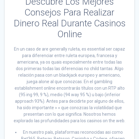
Descubre Los Mejores
Consejos Para Realizar
Dinero Real Durante Casinos
Online
En un caso de are generally ruleta, es essential ser capaz
para diferenciar entre ruleta europea, francesa y
americana, ya os quais especialmente entre todas las
dos primeras todas las diferencias no child tantas. Algo
relación pasa con un blackjack europeo y americano,
juega alone al que conozcas. En el gambling
establishment online encontrarás títulos con un RTP alto
(95 ing 99, 9 %), medio (94 way 95 %) u bajo (inferior
approach 93%). Antes para decidirte por alguno de ellos,
ha sido importante » « que conozcas la volatilidad que
presentan con lo que significa. Nosotros hemos
explorado las profundidades para los casinos on the web.
En nuestro país, plataformas reconocidas asi como
Bet365, Betway, Betsson, Casimba y Codere ofrecen