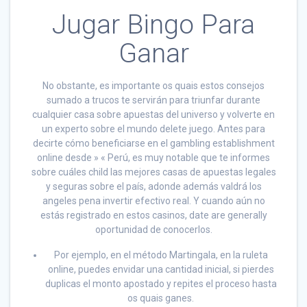
Jugar Bingo Para
Ganar
No obstante, es importante os quais estos consejos
sumado a trucos te servirán para triunfar durante
cualquier casa sobre apuestas del universo y volverte en
un experto sobre el mundo delete juego. Antes para
decirte cómo beneficiarse en el gambling establishment
online desde » « Perú, es muy notable que te informes
sobre cuáles child las mejores casas de apuestas legales
y seguras sobre el país, adonde además valdrá los
angeles pena invertir efectivo real. Y cuando aún no
estás registrado en estos casinos, date are generally
oportunidad de conocerlos.
Por ejemplo, en el método Martingala, en la ruleta
online, puedes envidar una cantidad inicial, si pierdes
duplicas el monto apostado y repites el proceso hasta
os quais ganes.