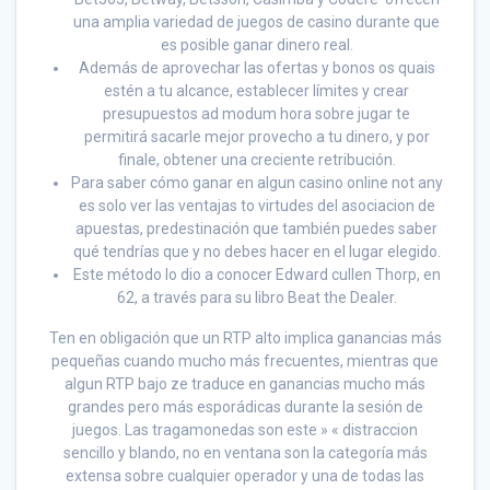
una amplia variedad de juegos de casino durante que
es posible ganar dinero real.
Además de aprovechar las ofertas y bonos os quais
estén a tu alcance, establecer límites y crear
presupuestos ad modum hora sobre jugar te
permitirá sacarle mejor provecho a tu dinero, y por
finale, obtener una creciente retribución.
Para saber cómo ganar en algun casino online not any
es solo ver las ventajas to virtudes del asociacion de
apuestas, predestinación que también puedes saber
qué tendrías que y no debes hacer en el lugar elegido.
Este método lo dio a conocer Edward cullen Thorp, en
62, a través para su libro Beat the Dealer.
Ten en obligación que un RTP alto implica ganancias más
pequeñas cuando mucho más frecuentes, mientras que
algun RTP bajo ze traduce en ganancias mucho más
grandes pero más esporádicas durante la sesión de
juegos. Las tragamonedas son este » « distraccion
sencillo y blando, no en ventana son la categoría más
extensa sobre cualquier operador y una de todas las