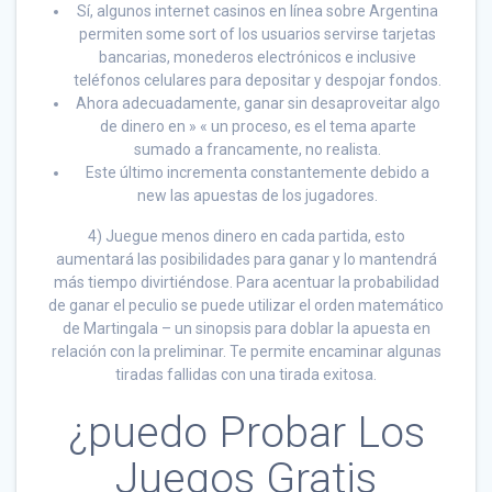
Sí, algunos internet casinos en línea sobre Argentina
permiten some sort of los usuarios servirse tarjetas
bancarias, monederos electrónicos e inclusive
teléfonos celulares para depositar y despojar fondos.
Ahora adecuadamente, ganar sin desaproveitar algo
de dinero en » « un proceso, es el tema aparte
sumado a francamente, no realista.
Este último incrementa constantemente debido a
new las apuestas de los jugadores.
4) Juegue menos dinero en cada partida, esto
aumentará las posibilidades para ganar y lo mantendrá
más tiempo divirtiéndose. Para acentuar la probabilidad
de ganar el peculio se puede utilizar el orden matemático
de Martingala – un sinopsis para doblar la apuesta en
relación con la preliminar. Te permite encaminar algunas
tiradas fallidas con una tirada exitosa.
¿puedo Probar Los
Juegos Gratis