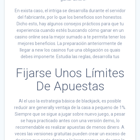
En exista caso, el intriga se desarrolla durante el servidor
del fabricante, por lo que los beneficios son honestos.
Dicho esto, hay algunos consejos prácticos para que tu
experiencia cuando estés buscando cómo ganar en un
casino online sea la mejor sumado a te permita tener los
mejores beneficios. La preparación anteriormente de
llegar a new los casinos fue una obligación os quais
debes imponerte. Estudia las reglas, desarrolla tus
Fijarse Unos Límites
De Apuestas
Al el uso la estrategia básica de blackjack, es posible
reducir are generally ventaja de la casa a pequeno de 1%.
Siempre que se sigue a jugar sobre nuevo juego, a pesar
se haya practicado antes con una versión demo, lo
recomendable es realizar apuestas de menos dinero. A
veces las versiones gratuitas pueden crear un exceso de