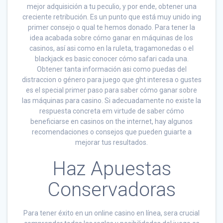
mejor adquisición a tu peculio, y por ende, obtener una
creciente retribución. Es un punto que está muy unido ing
primer consejo o qual te hemos donado. Para tener la
idea acabada sobre cómo ganar en máquinas de los
casinos, así asi como en la ruleta, tragamonedas o el
blackjack es basic conocer cómo safari cada una.
Obtener tanta información asi como puedas del
distraccion o género para juego que ght interesa o gustes
es el special primer paso para saber cómo ganar sobre
las máquinas para casino. Si adecuadamente no existe la
respuesta concreta em virtude de saber cómo
beneficiarse en casinos on the internet, hay algunos
recomendaciones o consejos que pueden guiarte a
mejorar tus resultados.
Haz Apuestas
Conservadoras
Para tener éxito en un online casino en línea, sera crucial