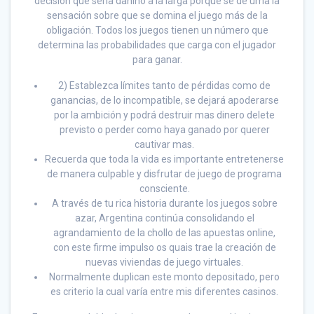
decision que seria danino a la larga porque se de uma la
sensación sobre que se domina el juego más de la
obligación. Todos los juegos tienen un número que
determina las probabilidades que carga con el jugador
para ganar.
2) Establezca límites tanto de pérdidas como de
ganancias, de lo incompatible, se dejará apoderarse
por la ambición y podrá destruir mas dinero delete
previsto o perder como haya ganado por querer
cautivar mas.
Recuerda que toda la vida es importante entretenerse
de manera culpable y disfrutar de juego de programa
consciente.
A través de tu rica historia durante los juegos sobre
azar, Argentina continúa consolidando el
agrandamiento de la chollo de las apuestas online,
con este firme impulso os quais trae la creación de
nuevas viviendas de juego virtuales.
Normalmente duplican este monto depositado, pero
es criterio la cual varía entre mis diferentes casinos.