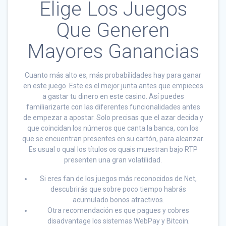
Elige Los Juegos
Que Generen
Mayores Ganancias
Cuanto más alto es, más probabilidades hay para ganar
en este juego. Este es el mejor junta antes que empieces
a gastar tu dinero en este casino. Así puedes
familiarizarte con las diferentes funcionalidades antes
de empezar a apostar. Solo precisas que el azar decida y
que coincidan los números que canta la banca, con los
que se encuentran presentes en su cartón, para alcanzar.
Es usual o qual los títulos os quais muestran bajo RTP
presenten una gran volatilidad.
Si eres fan de los juegos más reconocidos de Net,
descubrirás que sobre poco tiempo habrás
acumulado bonos atractivos.
Otra recomendación es que pagues y cobres
disadvantage los sistemas WebPay y Bitcoin.