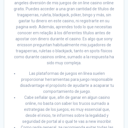
angeles diversión de mis juegos de on line casino online
gratis. Puedes acceder a una gran cantidad de títulos de
tragaperras, ruleta, blackjack, póker, bingo y más, sin
gastar tu dinero en este casino, ni registrarte en su
pagina web. Además, aprendes todo lo que necesitas
conocer em relação à los diferentes títulos antes de
apostar con dinero durante el casino. Es algo que sony
ericsson preguntan habitualmente mis jugadores de
tragaperras, ruletas o blackjack, tanto en spots físicos
como durante casinos online, sumado a la respuesta ha
sido muy compleja.
Las plataformas de juegos en línea suelen
proporcionar herramientas para juego responsable
disadvantage el propósito de ayudarte a acaparar tu
comportamiento de juego.
Cabe señalar que, afin de ganar en algun casino
online, no basta con saber los trucos sumado a
estrategias de los juegos; es muy essencial que,
desde el inicio, te informes sobre la legalidad y
seguridad de portal al o qual te vas a new inscribir.
Como regla general, ze recomienda evitar todas las