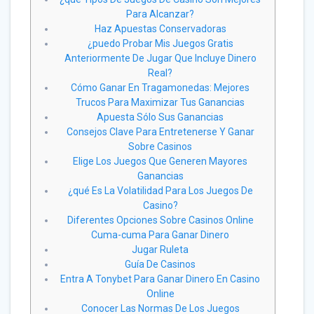
Para Alcanzar?
Haz Apuestas Conservadoras
¿puedo Probar Mis Juegos Gratis
Anteriormente De Jugar Que Incluye Dinero
Real?
Cómo Ganar En Tragamonedas: Mejores
Trucos Para Maximizar Tus Ganancias
Apuesta Sólo Sus Ganancias
Consejos Clave Para Entretenerse Y Ganar
Sobre Casinos
Elige Los Juegos Que Generen Mayores
Ganancias
¿qué Es La Volatilidad Para Los Juegos De
Casino?
Diferentes Opciones Sobre Casinos Online
Cuma-cuma Para Ganar Dinero
Jugar Ruleta
Guía De Casinos
Entra A Tonybet Para Ganar Dinero En Casino
Online
Conocer Las Normas De Los Juegos