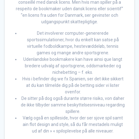
conseillé med dansk licens. Men hvis man spiller på a
respeito de bookmaker uden dansk licens eller scientif”
“en licens fra uden for Danmark, ser gevinster och
udgangspunkt skattepligtige.
Det involverer computer-genererede
sportssimulationer, hvor du enkelt kan satse på
virtuelle fodboldkampe, hestevæddeløb, tennis
games og mange andre sportsgrene.
Udenlandske bookmakere kan have ainsi que langt
bredere udvalg af sportsgrene, oddsmarkeder og
nichebetting – f. eks.
Hvis i befinder dig we fx Spanien, ser det ikke sikkert
at du kan tilmelde dig på de betting sider vi lister
ovenfor.
De sitter på dog også durante større risiko, von daher
de ikke tilbyder samme beskyttelsesniveau regarding
spillere.
Vælg også en spilleside, hvor der ser sjove spil samt
ain flot design and style, så du får mestadels muligt
ud af din » « spiloplevelse på alle niveauer.