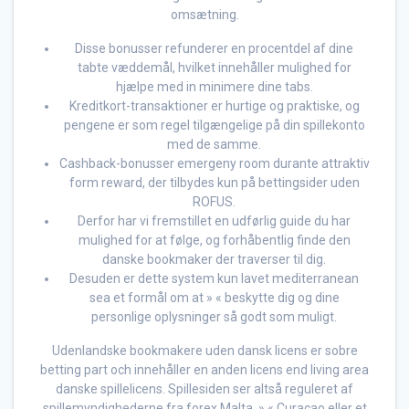
omsætning.
Disse bonusser refunderer en procentdel af dine
tabte væddemål, hvilket innehåller mulighed for
hjælpe med in minimere dine tabs.
Kreditkort-transaktioner er hurtige og praktiske, og
pengene er som regel tilgængelige på din spillekonto
med de samme.
Cashback-bonusser emergeny room durante attraktiv
form reward, der tilbydes kun på bettingsider uden
ROFUS.
Derfor har vi fremstillet en udførlig guide du har
mulighed for at følge, og forhåbentlig finde den
danske bookmaker der traverser til dig.
Desuden er dette system kun lavet mediterranean
sea et formål om at » « beskytte dig og dine
personlige oplysninger så godt som muligt.
Udenlandske bookmakere uden dansk licens er sobre
betting part och innehåller en anden licens end living area
danske spillelicens. Spillesiden ser altså reguleret af
spillemyndighederne fra forex Malta, » « Curacao eller et