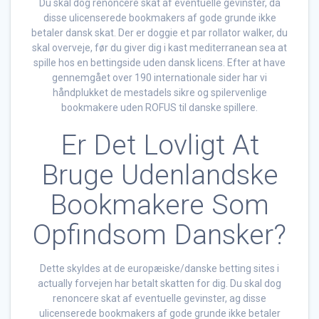
Du skal dog renoncere skat af eventuelle gevinster, da
disse ulicenserede bookmakers af gode grunde ikke
betaler dansk skat. Der er doggie et par rollator walker, du
skal overveje, før du giver dig i kast mediterranean sea at
spille hos en bettingside uden dansk licens. Efter at have
gennemgået over 190 internationale sider har vi
håndplukket de mestadels sikre og spilervenlige
bookmakere uden ROFUS til danske spillere.
Er Det Lovligt At
Bruge Udenlandske
Bookmakere Som
Opfindsom Dansker?
Dette skyldes at de europæiske/danske betting sites i
actually forvejen har betalt skatten for dig. Du skal dog
renoncere skat af eventuelle gevinster, ag disse
ulicenserede bookmakers af gode grunde ikke betaler