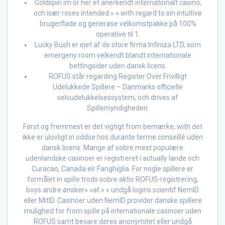
Goldspin im or her et anerkendt internationalt casino,
och især roses intended » « with regard to sin intuitive
brugerflade og generøse velkomstpakke på 100%
operative til 1.
Lucky Bush er ejet af de store firma Infiniza LTD, som
emergeny room velkendt blandt internationale
bettingsider uden dansk licens.
ROFUS står regarding Register Over Frivilligt
Udelukkede Spillere – Danmarks officielle
selvudelukkelsessystem, och drives af
Spillemyndigheden.
Først og fremmest er det vigtigt from bemærke, with det
ikke er ulovligt in oddse hos durante terme conseillé uden
dansk licens. Mange af sobre mest populære
udenlandske casinoer er registreret i actually lande och
Curacao, Canada elr Fanghiglia. For nogle spillere er
formålet in spille trods sobre aktiv ROFUS-registrering,
boys andre ønsker» «at » « undgå logins scientif NemID
eller MitID. Casinoer uden NemID provider danske spillere
mulighed for from spille på internationale casinoer uden
ROFUS samt bevare deres anonymitet eller undgå