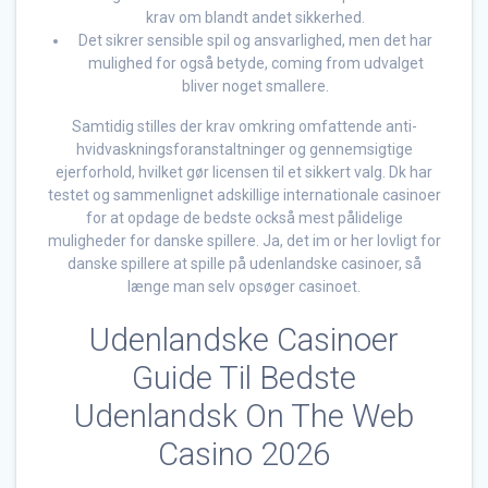
krav om blandt andet sikkerhed.
Det sikrer sensible spil og ansvarlighed, men det har
mulighed for også betyde, coming from udvalget
bliver noget smallere.
Samtidig stilles der krav omkring omfattende anti-
hvidvaskningsforanstaltninger og gennemsigtige
ejerforhold, hvilket gør licensen til et sikkert valg. Dk har
testet og sammenlignet adskillige internationale casinoer
for at opdage de bedste också mest pålidelige
muligheder for danske spillere. Ja, det im or her lovligt for
danske spillere at spille på udenlandske casinoer, så
længe man selv opsøger casinoet.
Udenlandske Casinoer
Guide Til Bedste
Udenlandsk On The Web
Casino 2026