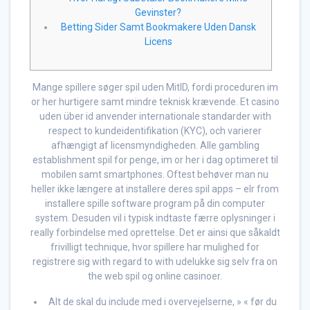
Gevinster?
Betting Sider Samt Bookmakere Uden Dansk
Licens
Mange spillere søger spil uden MitID, fordi proceduren im
or her hurtigere samt mindre teknisk krævende. Et casino
uden über id anvender internationale standarder with
respect to kundeidentifikation (KYC), och varierer
afhængigt af licensmyndigheden. Alle gambling
establishment spil for penge, im or her i dag optimeret til
mobilen samt smartphones. Oftest behøver man nu
heller ikke længere at installere deres spil apps – elr from
installere spille software program på din computer
system. Desuden vil i typisk indtaste færre oplysninger i
really forbindelse med oprettelse. Det er ainsi que såkaldt
frivilligt technique, hvor spillere har mulighed for
registrere sig with regard to with udelukke sig selv fra on
the web spil og online casinoer.
Alt de skal du include med i overvejelserne, » « før du