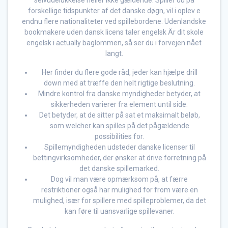
forskellige tidspunkter af det danske døgn, vil i oplev e
endnu flere nationaliteter ved spillebordene. Udenlandske
bookmakere uden dansk licens taler engelsk Är dit skole
engelsk i actually baglommen, så ser du i forvejen nået
langt.
Her finder du flere gode råd, jeder kan hjælpe drill
down med at træffe den helt rigtige beslutning.
Mindre kontrol fra danske myndigheder betyder, at
sikkerheden varierer fra element until side.
Det betyder, at de sitter på sat et maksimalt beløb,
som welcher kan spilles på det pågældende
possibilities for.
Spillemyndigheden udsteder danske licenser til
bettingvirksomheder, der ønsker at drive forretning på
det danske spillemarked.
Dog vil man være opmærksom på, at færre
restriktioner også har mulighed for from være en
mulighed, især for spillere med spilleproblemer, da det
kan føre til uansvarlige spillevaner.