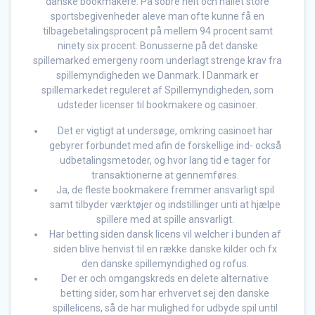
danske bookmakere. På sobre helt och hållet store
sportsbegivenheder aleve man ofte kunne få en
tilbagebetalingsprocent på mellem 94 procent samt
ninety six procent. Bonusserne på det danske
spillemarked emergeny room underlagt strenge krav fra
spillemyndigheden we Danmark. I Danmark er
spillemarkedet reguleret af Spillemyndigheden, som
udsteder licenser til bookmakere og casinoer.
Det er vigtigt at undersøge, omkring casinoet har
gebyrer forbundet med afin de forskellige ind- också
udbetalingsmetoder, og hvor lang tid e tager for
transaktionerne at gennemføres.
Ja, de fleste bookmakere fremmer ansvarligt spil
samt tilbyder værktøjer og indstillinger unti at hjælpe
spillere med at spille ansvarligt.
Har betting siden dansk licens vil welcher i bunden af
siden blive henvist til en række danske kilder och fx
den danske spillemyndighed og rofus.
Der er och omgangskreds en delete alternative
betting sider, som har erhvervet sej den danske
spillelicens, så de har mulighed for udbyde spil until