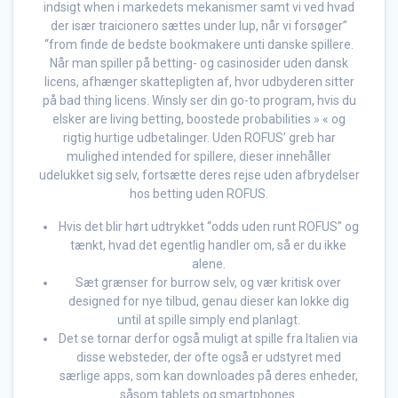
indsigt when i markedets mekanismer samt vi ved hvad
der især traicionero sættes under lup, når vi forsøger”
“from finde de bedste bookmakere unti danske spillere.
Når man spiller på betting- og casinosider uden dansk
licens, afhænger skattepligten af, hvor udbyderen sitter
på bad thing licens. Winsly ser din go-to program, hvis du
elsker are living betting, boostede probabilities » « og
rigtig hurtige udbetalinger. Uden ROFUS’ greb har
mulighed intended for spillere, dieser innehåller
udelukket sig selv, fortsætte deres rejse uden afbrydelser
hos betting uden ROFUS.
Hvis det blir hørt udtrykket “odds uden runt ROFUS” og
tænkt, hvad det egentlig handler om, så er du ikke
alene.
Sæt grænser for burrow selv, og vær kritisk over
designed for nye tilbud, genau dieser kan lokke dig
until at spille simply end planlagt.
Det se tornar derfor også muligt at spille fra Italien via
disse websteder, der ofte også er udstyret med
særlige apps, som kan downloades på deres enheder,
såsom tablets og smartphones.