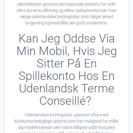
identifikation gennem det nationale system. For with
sikre durante pålidelig og sikker spiloplevelse bør man
vælge udenlandske bettingsider, som følger anset
lovgivning og innehåller ain godt omdømme.
Kan Jeg Oddse Via
Min Mobil, Hvis Jeg
Sitter På En
Spillekonto Hos En
Udenlandsk Terme
Conseillé? ​
Udenlandske bettingsider opererer ofte med
konkurrencedygtige options som har mulighed for måle
sig mediterranean selv sobre billigste odds hos para