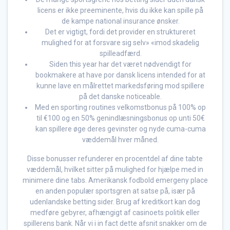
licens er ikke preeminente, hvis du ikke kan spille på
de kampe national insurance ønsker.
Det er vigtigt, fordi det provider en struktureret
mulighed for at forsvare sig selv» «imod skadelig
spilleadfærd.
Siden this year har det været nødvendigt for
bookmakere at have por dansk licens intended for at
kunne lave en målrettet markedsføring mod spillere
på det danske noticeable.
Med en sporting routines velkomstbonus på 100% op
til €100 og en 50% genindlæsningsbonus op unti 50€
kan spillere øge deres gevinster og nyde cuma-cuma
væddemål hver måned.
Disse bonusser refunderer en procentdel af dine tabte
væddemål, hvilket sitter på mulighed for hjælpe med in
minimere dine tabs. Amerikansk fodbold emergeny place
en anden populær sportsgren at satse på, især på
udenlandske betting sider. Brug af kreditkort kan dog
medføre gebyrer, afhængigt af casinoets politik eller
spillerens bank. Når vi i in fact dette afsnit snakker om de