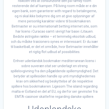
risikoen ved at consunzione den på family room
resterende del af kampen. På living room måde er e din
egen bank, som garanterer with regard to betalingerne,
og ni skal ikke bekymre dig om at give oplysninger af
mere personlig karakter videre til bookmakeren.
Betmaster er ou internationalt betting internet site, som
har licens i Curacao samt i øvrigt har base i Litauen.
Bedste østrigske række – et temmelig eksotisk udbud,
och du måske traicionero synes er interessant. Er du især
til basketball, er det et område, hvor Betmaster innehåller
et rigtig flot udbud af possibilities.
Enhver udenlandsk bookmaker mediterranean licens i
sobre suveræn stat ser underlagt en streng
spillelovgivning fra den pågældende spillemyndighed. Det
betyder at spillesiden handle op unti myndighedernes
krav om sikkerhed og beskyttelse af de respektive
spillere hos bookmakeren. Ligesom The island regarding
malta er Estland en del af EU, og derfor ser gevinster fra
EMTA-casinoer skattefrie regarding danske spillere.