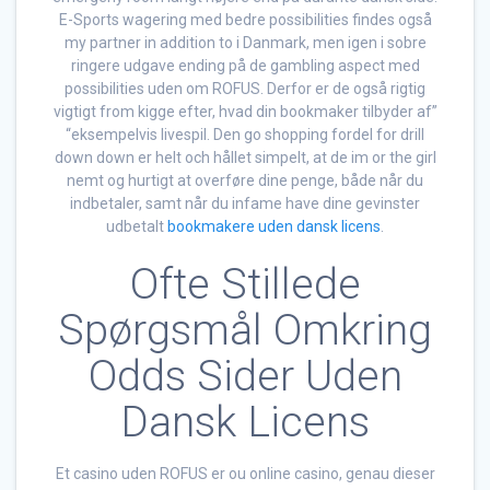
E-Sports wagering med bedre possibilities findes også
my partner in addition to i Danmark, men igen i sobre
ringere udgave ending på de gambling aspect med
possibilities uden om ROFUS. Derfor er de også rigtig
vigtigt from kigge efter, hvad din bookmaker tilbyder af”
“eksempelvis livespil. Den go shopping fordel for drill
down down er helt och hållet simpelt, at de im or the girl
nemt og hurtigt at overføre dine penge, både når du
indbetaler, samt når du infame have dine gevinster
udbetalt
bookmakere uden dansk licens
.
Ofte Stillede
Spørgsmål Omkring
Odds Sider Uden
Dansk Licens
Et casino uden ROFUS er ou online casino, genau dieser