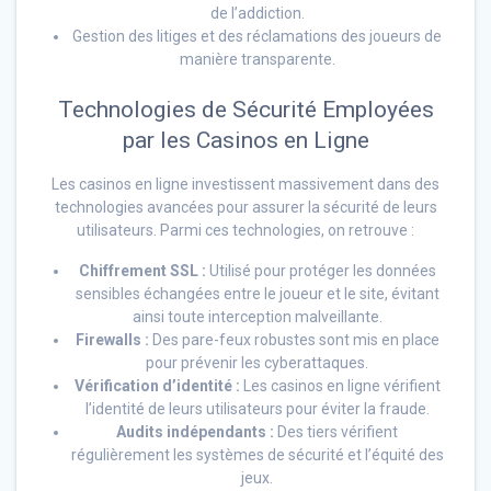
de l’addiction.
Gestion des litiges et des réclamations des joueurs de
manière transparente.
Technologies de Sécurité Employées
par les Casinos en Ligne
Les casinos en ligne investissent massivement dans des
technologies avancées pour assurer la sécurité de leurs
utilisateurs. Parmi ces technologies, on retrouve :
Chiffrement SSL :
Utilisé pour protéger les données
sensibles échangées entre le joueur et le site, évitant
ainsi toute interception malveillante.
Firewalls :
Des pare-feux robustes sont mis en place
pour prévenir les cyberattaques.
Vérification d’identité :
Les casinos en ligne vérifient
l’identité de leurs utilisateurs pour éviter la fraude.
Audits indépendants :
Des tiers vérifient
régulièrement les systèmes de sécurité et l’équité des
jeux.