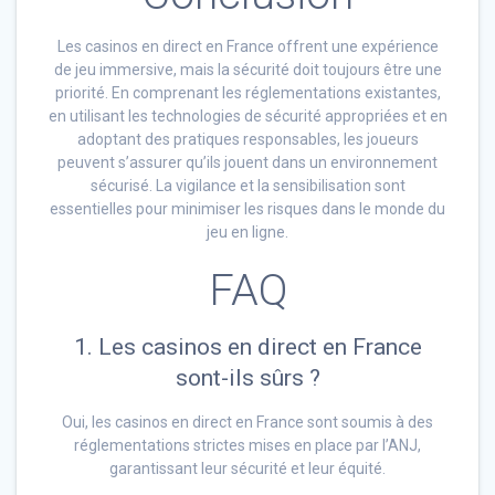
Les casinos en direct en France offrent une expérience
de jeu immersive, mais la sécurité doit toujours être une
priorité. En comprenant les réglementations existantes,
en utilisant les technologies de sécurité appropriées et en
adoptant des pratiques responsables, les joueurs
peuvent s’assurer qu’ils jouent dans un environnement
sécurisé. La vigilance et la sensibilisation sont
essentielles pour minimiser les risques dans le monde du
jeu en ligne.
FAQ
1. Les casinos en direct en France
sont-ils sûrs ?
Oui, les casinos en direct en France sont soumis à des
réglementations strictes mises en place par l’ANJ,
garantissant leur sécurité et leur équité.