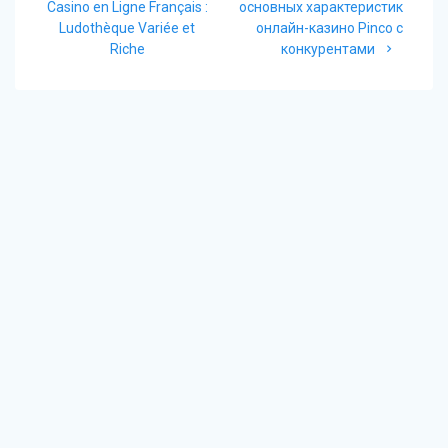
de
précédent
suivant
Casino en Ligne Français :
основных характеристик
:
:
Ludothèque Variée et
онлайн-казино Pinco с
l’article
Riche
конкурентами