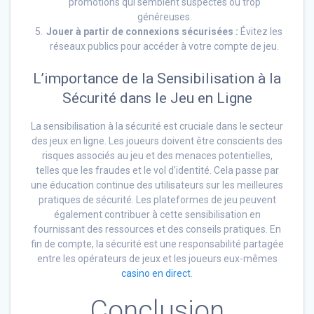
promotions qui semblent suspectes ou trop
généreuses.
Jouer à partir de connexions sécurisées :
Évitez les
réseaux publics pour accéder à votre compte de jeu.
L’importance de la Sensibilisation à la
Sécurité dans le Jeu en Ligne
La sensibilisation à la sécurité est cruciale dans le secteur
des jeux en ligne. Les joueurs doivent être conscients des
risques associés au jeu et des menaces potentielles,
telles que les fraudes et le vol d’identité. Cela passe par
une éducation continue des utilisateurs sur les meilleures
pratiques de sécurité. Les plateformes de jeu peuvent
également contribuer à cette sensibilisation en
fournissant des ressources et des conseils pratiques. En
fin de compte, la sécurité est une responsabilité partagée
entre les opérateurs de jeux et les joueurs eux-mêmes
casino en direct
.
Conclusion