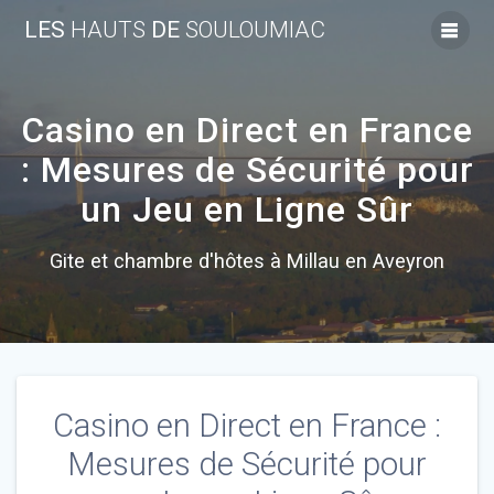
Skip
LES
HAUTS
DE
SOULOUMIAC
to
content
Casino en Direct en France
: Mesures de Sécurité pour
un Jeu en Ligne Sûr
Gite et chambre d'hôtes à Millau en Aveyron
Casino en Direct en France :
Mesures de Sécurité pour