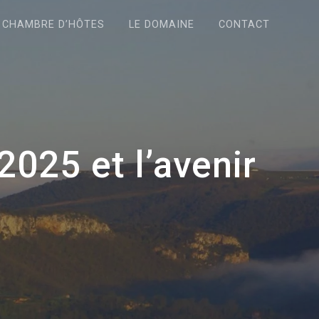
 CHAMBRE D’HÔTES
LE DOMAINE
CONTACT
2025 et l’avenir