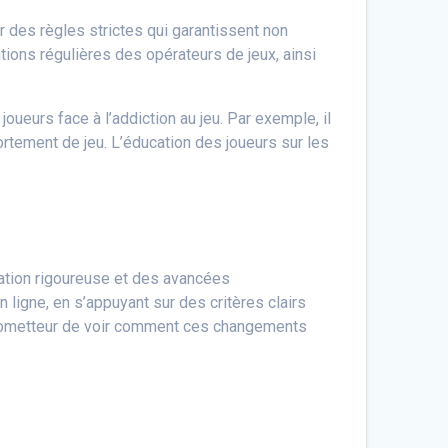
r des règles strictes qui garantissent non
ations régulières des opérateurs de jeux, ainsi
ueurs face à l’addiction au jeu. Par exemple, il
ortement de jeu. L’éducation des joueurs sur les
tation rigoureuse et des avancées
n ligne, en s’appuyant sur des critères clairs
t prometteur de voir comment ces changements