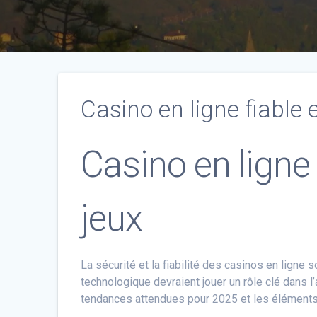
Casino en ligne fiable 
Casino en ligne 
jeux
La sécurité et la fiabilité des casinos en ligne
technologique devraient jouer un rôle clé dans l
tendances attendues pour 2025 et les éléments à