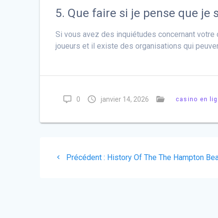
5. Que faire si je pense que je 
Si vous avez des inquiétudes concernant votre 
joueurs et il existe des organisations qui peuve
0
janvier 14, 2026
casino en lig
Navigation
Article
Précédent :
History Of The The Hampton Be
de
précédent
:
l’article