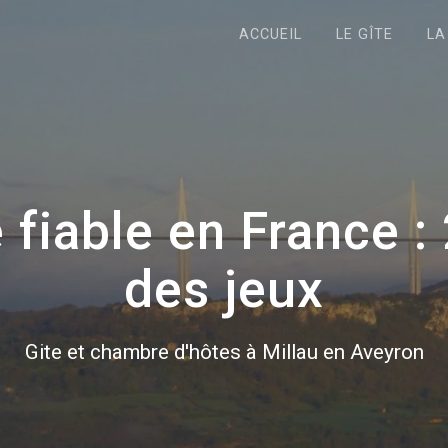
ACCUEIL
LE GÎTE
LA
 fiable en France : 
des jeux
Gite et chambre d'hôtes à Millau en Aveyron