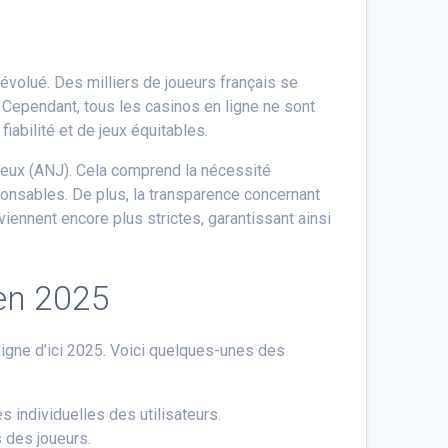
évolué. Des milliers de joueurs français se
. Cependant, tous les casinos en ligne ne sont
iabilité et de jeux équitables.
 Jeux (ANJ). Cela comprend la nécessité
ponsables. De plus, la transparence concernant
viennent encore plus strictes, garantissant ainsi
 en 2025
igne d’ici 2025. Voici quelques-unes des
 individuelles des utilisateurs.
s des joueurs.