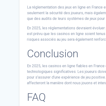
La réglementation des jeux en ligne en France es
seulement la sécurité des joueurs, mais égalemen
que des audits de leurs systèmes de jeux pour s
En 2025, les réglementations devraient évoluer 
est prévu que les casinos en ligne soient tenus 
risques associés au jeu sera également renforcé
Conclusion
En 2025, les casinos en ligne fiables en France
technologiques significatives. Les joueurs doiven
pour s’assurer d’une expérience de jeu positive
affecteront la manière dont nous jouons et inter
FAQ