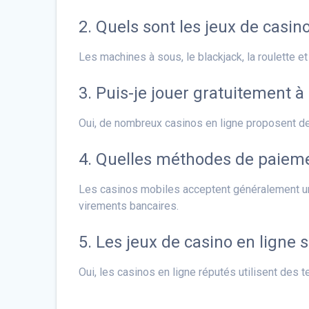
2. Quels sont les jeux de casin
Les machines à sous, le blackjack, la roulette e
3. Puis-je jouer gratuitement à
Oui, de nombreux casinos en ligne proposent des 
4. Quelles méthodes de paieme
Les casinos mobiles acceptent généralement une
virements bancaires.
5. Les jeux de casino en ligne 
Oui, les casinos en ligne réputés utilisent des 