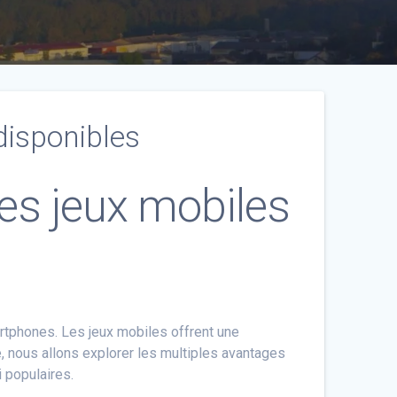
disponibles
des jeux mobiles
artphones. Les jeux mobiles offrent une
le, nous allons explorer les multiples avantages
i populaires.