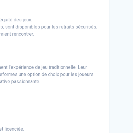
équité des jeux.
 sont disponibles pour les retraits sécurisés.
aient rencontrer.
nt l’expérience de jeu traditionnelle. Leur
ateformes une option de choix pour les joueurs
native passionnante.
et licenciée.