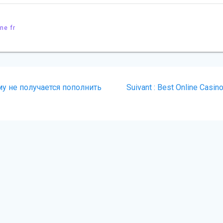
ne fr
Article
у не получается пополнить
Suivant :
Best Online Casino
suivant
:
trober@free.fr
Alain (+33) 6 88 75 50 38 I