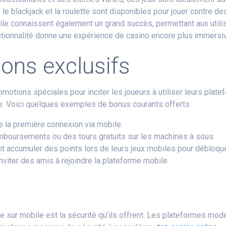
 blackjack et la roulette sont disponibles pour jouer contre des
e connaissent également un grand succès, permettant aux utilisa
tionnalité donne une expérience de casino encore plus immersiv
ons exclusifs
otions spéciales pour inciter les joueurs à utiliser leurs plate
te. Voici quelques exemples de bonus courants offerts :
e la première connexion via mobile.
boursements ou des tours gratuits sur les machines à sous.
nt accumuler des points lors de leurs jeux mobiles pour débloq
inviter des amis à rejoindre la plateforme mobile.
ne sur mobile est la sécurité qu’ils offrent. Les plateformes m