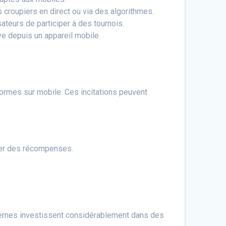
 croupiers en direct ou via des algorithmes.
teurs de participer à des tournois.
e depuis un appareil mobile.
formes sur mobile. Ces incitations peuvent
uer des récompenses.
odernes investissent considérablement dans des