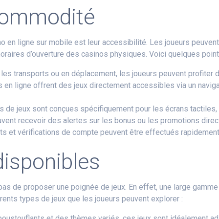
 commodité
o en ligne sur mobile est leur accessibilité. Les joueurs peuven
s horaires d’ouverture des casinos physiques. Voici quelques poin
s les transports ou en déplacement, les joueurs peuvent profiter 
s en ligne offrent des jeux directement accessibles via un navi
 de jeux sont conçues spécifiquement pour les écrans tactiles, g
uvent recevoir des alertes sur les bonus ou les promotions direc
its et vérifications de compte peuvent être effectués rapidement
disponibles
pas de proposer une poignée de jeux. En effet, une large gamme 
rents types de jeux que les joueurs peuvent explorer :
ustouflants et des thèmes variés, ces jeux sont idéalement ad