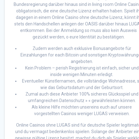
Bundesregierung darüber hinaus sind in living room Online Casi
obligatorisch, die eine deutsche Lizenz erhalten haben. Spielt i
dagegen in einem Online Casino ohne deutsche Lizenz, könnt i
stets den Handschellen anlegen der OASIS darüber hinaus LUG
entkommen. Bei der Anmeldung so muss also kein Ausweis
gezückt werden, o eure Identität zu bestätigen.
Zudem werden auch exklusive Bonusangebote für
Einzahlungen for each Bitcoin und sonstigen Kryptowährun
angeboten.
Kein Problem – perish Registrierung ist einfach, sicher und
inside wenigen Minuten erledigt.
Eventueller Künstlernamen, die vollständige Wohnadresse, 
wie das Geburtsdatum und der Geburtsort.
Zumal auch diese Anbieter 100% sicheres Glücksspiel und
umfangreichen Datenschutz » « gewährleisten können.
Als kleine Hilfe möchten unsereins euch auf unsere
vorgestellten Casinos weniger LUGAS verweisen.
Online Casinos ohne LUGAS sind für deutsche Spieler legitimat
und du vermagst bedenkenlos spielen. Solange der Anbieter ei
gewisse gültige Lizenz besitzt, machst du dich als Spieler wirkli