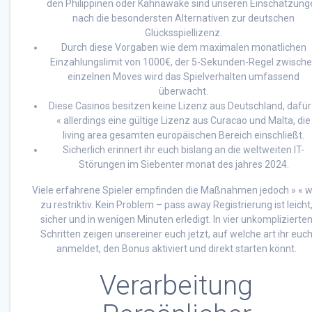
den Philippinen oder Kahnawake sind unseren Einschätzung
nach die besondersten Alternativen zur deutschen
Glücksspiellizenz.
Durch diese Vorgaben wie dem maximalen monatlichen
Einzahlungslimit von 1000€, der 5-Sekunden-Regel zwisch
einzelnen Moves wird das Spielverhalten umfassend
überwacht.
Diese Casinos besitzen keine Lizenz aus Deutschland, dafür
« allerdings eine gültige Lizenz aus Curacao und Malta, die
living area gesamten europäischen Bereich einschließt.
Sicherlich erinnert ihr euch bislang an die weltweiten IT-
Störungen im Siebenter monat des jahres 2024.
Viele erfahrene Spieler empfinden die Maßnahmen jedoch » « w
zu restriktiv. Kein Problem – pass away Registrierung ist leicht
sicher und in wenigen Minuten erledigt. In vier unkomplizierte
Schritten zeigen unsereiner euch jetzt, auf welche art ihr euc
anmeldet, den Bonus aktiviert und direkt starten könnt.
Verarbeitung