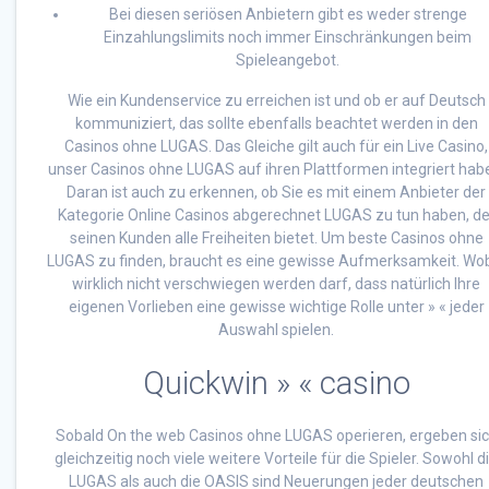
Bei diesen seriösen Anbietern gibt es weder strenge
Einzahlungslimits noch immer Einschränkungen beim
Spieleangebot.
Wie ein Kundenservice zu erreichen ist und ob er auf Deutsch
kommuniziert, das sollte ebenfalls beachtet werden in den
Casinos ohne LUGAS. Das Gleiche gilt auch für ein Live Casino,
unser Casinos ohne LUGAS auf ihren Plattformen integriert hab
Daran ist auch zu erkennen, ob Sie es mit einem Anbieter der
Kategorie Online Casinos abgerechnet LUGAS zu tun haben, de
seinen Kunden alle Freiheiten bietet. Um beste Casinos ohne
LUGAS zu finden, braucht es eine gewisse Aufmerksamkeit. Wo
wirklich nicht verschwiegen werden darf, dass natürlich Ihre
eigenen Vorlieben eine gewisse wichtige Rolle unter » « jeder
Auswahl spielen.
Quickwin » « casino
Sobald On the web Casinos ohne LUGAS operieren, ergeben si
gleichzeitig noch viele weitere Vorteile für die Spieler. Sowohl d
LUGAS als auch die OASIS sind Neuerungen jeder deutschen