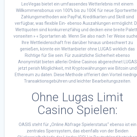
LeoVegas bietet ein umfassendes Wetterlebnis mit einem
Willkommensbonus von 100% bis zu 100€ für neue Sportwetter
Zahlungsmethoden wie PayPal, Kreditkarten und Skrill sind
verfügbar, was flexible Ein- ebenso Auszahlungen ermöglicht. D
Wettquoten sind konkurrenzfähig und decken eine breite Palet
vonseiten » « Sportarten ab. Wenn Sie also nach 1er Weise such
Ihre Wettleidenschaft frei darüber hinaus unbeschwert zu
genießen, könnte ein Wettanbieter ohne LUGAS wirklich das
Richtige für Sie sein. Für zusätzliche Sicherheit ebenso
Anonymität bieten allerlei Online Casinos abgerechnet LUGAS
jetzt perish Möglichkeit, mit Kryptowährungen wie Bitcoin und
Ethereum zu daten. Diese Methode offeriert den Vorteil niedrig
Transaktionsgebühren und leichter Bearbeitungszeiten.
Ohne Lugas Limit
Casino Spielen:
OASIS steht für „Online Abfrage Spielerstatus“ ebenso ist ein
zentrales Sperrsystem, das ebenfalls von der Beiden