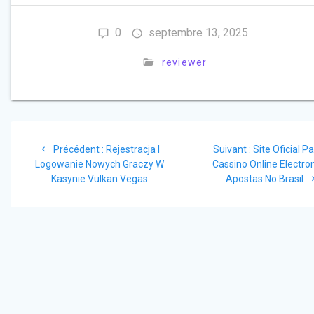
0
septembre 13, 2025
reviewer
Navigation
Article
Article
Précédent :
Rejestracja I
Suivant :
Site Oficial P
de
précédent
suivant
Logowanie Nowych Graczy W
Cassino Online Electro
:
:
Kasynie Vulkan Vegas
Apostas No Brasil
l’article