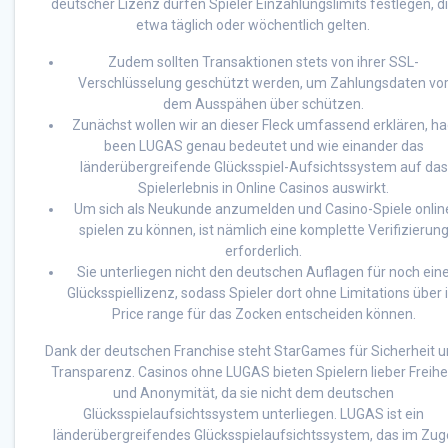
deutscher Lizenz dürfen Spieler Einzahlungslimits festlegen, d
etwa täglich oder wöchentlich gelten.
Zudem sollten Transaktionen stets von ihrer SSL-
Verschlüsselung geschützt werden, um Zahlungsdaten vo
dem Ausspähen über schützen.
Zunächst wollen wir an dieser Fleck umfassend erklären, h
been LUGAS genau bedeutet und wie einander das
länderübergreifende Glücksspiel-Aufsichtssystem auf das
Spielerlebnis in Online Casinos auswirkt.
Um sich als Neukunde anzumelden und Casino-Spiele onlin
spielen zu können, ist nämlich eine komplette Verifizierun
erforderlich.
Sie unterliegen nicht den deutschen Auflagen für noch ein
Glücksspiellizenz, sodass Spieler dort ohne Limitations über 
Price range für das Zocken entscheiden können.
Dank der deutschen Franchise steht StarGames für Sicherheit 
Transparenz. Casinos ohne LUGAS bieten Spielern lieber Freihe
und Anonymität, da sie nicht dem deutschen
Glücksspielaufsichtssystem unterliegen. LUGAS ist ein
länderübergreifendes Glücksspielaufsichtssystem, das im Zug