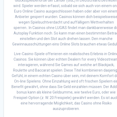
Glücksspielbehörde der Länder (GGL) in Deutschland betriebe
wird. Spieler werden erfasst, sobald sie sich auch von einem o
Euro Online Casino ausgeschlossen haben oder aber von eine
Anbieter gesperrt wurden. Casinos können dich beispielsweis
wegen Spielsuchtverdacht und auffälligem Wettverhalten
sperren.. In Casinos ohne LUGAS findet man dankbarerweise di
Autoplay Funktion noch. So kann man einen bestimmten Betra
einstellen und den Slot auch drehen lassen. Den manche
Gewinnausschüttungen eins Online Slots brauchen etwas Gedul
Live-Casino-Spiele offerieren ein realistisches Erlebnis in Onlin
Casinos. Sie können über echten Dealern for every Videostrea
interagieren, während Sie Games auf welche art Blackjack,
Roulette und Baccarat spielen. Diese Titel kombinieren dasjeni
Gefühl, in einem echten Casino über sein, mit deinem Komfort d
On-line Spielens. Ohne Einzahlung wird oft frischen Spielern ei
Benefit gewährt, ohne dass Sie Geld einzahlen müssen. Der Ad
bonus kann als kleine Geldsumme, wie twelve Euro, oder wie
Freispiel-Option (z. W. 20 Freispiele) gewährt werden. Es ist auc
eine hervorragende Möglichkeit, das Casino ohne Risiko
auszuprobieren.