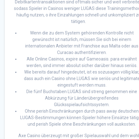
Debitkartentransaktionen sind oftmals sicher und weit verbreite
sodass Spieler in Casinos weniger LUGAS diese Trainingsmetho
häufig nutzen, o ihre Einzahlungen schnell und unkompliziert z
tätigen.
Wenn die zu dem System gehörenden Kontrolle nicht
gewünscht ist natürlich, müssen Sie sich bei einem
internationalen Anbieter mit Franchise aus Malta oder aus
Curacao authentifizieren.
Alle Online Casinos, expire auf Gameoasis. para erwähnt
werden, sind immer absolut sicher darüber hinaus seriös.
Wie bereits darauf hingedeutet, ist es sozusagen völlig klar
dass auch ein Casino ohne LUGAS wie seriös und legitimat
eingestuft werden muss.
Die fünf Buchstaben LUGAS sind streng genommen eine
Abkürzung für Länderübergreifendes
Glücksspielaufsichtssystem.
Ohne perish Einschränkungen durch pass away deutschen
LUGAS-Bestimmungen können Spieler höhere Einsätze täti
und perish Spiele ohne Beschränkungen voll auskosten.
Axe Casino überzeugt mit großer Spielauswahl und dem wohl