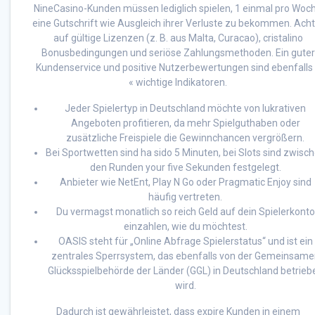
NineCasino-Kunden müssen lediglich spielen, 1 einmal pro Woc
eine Gutschrift wie Ausgleich ihrer Verluste zu bekommen. Acht
auf gültige Lizenzen (z. B. aus Malta, Curacao), cristalino
Bonusbedingungen und seriöse Zahlungsmethoden. Ein guter
Kundenservice und positive Nutzerbewertungen sind ebenfalls
« wichtige Indikatoren.
Jeder Spielertyp in Deutschland möchte von lukrativen
Angeboten profitieren, da mehr Spielguthaben oder
zusätzliche Freispiele die Gewinnchancen vergrößern.
Bei Sportwetten sind ha sido 5 Minuten, bei Slots sind zwisc
den Runden your five Sekunden festgelegt.
Anbieter wie NetEnt, Play N Go oder Pragmatic Enjoy sind
häufig vertreten.
Du vermagst monatlich so reich Geld auf dein Spielerkonto
einzahlen, wie du möchtest.
OASIS steht für „Online Abfrage Spielerstatus“ und ist ein
zentrales Sperrsystem, das ebenfalls von der Gemeinsame
Glücksspielbehörde der Länder (GGL) in Deutschland betrieb
wird.
Dadurch ist gewährleistet, dass expire Kunden in einem