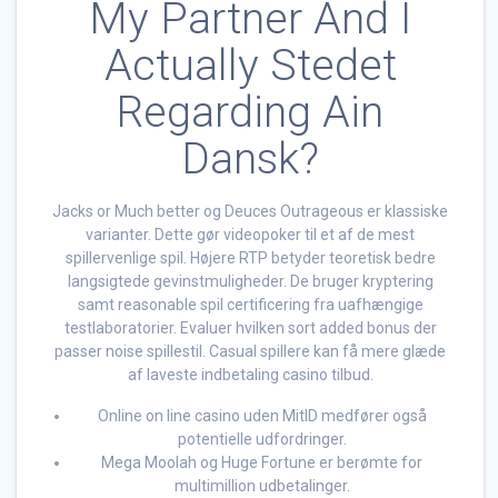
My Partner And I
Actually Stedet
Regarding Ain
Dansk?
Jacks or Much better og Deuces Outrageous er klassiske
varianter. Dette gør videopoker til et af de mest
spillervenlige spil. Højere RTP betyder teoretisk bedre
langsigtede gevinstmuligheder. De bruger kryptering
samt reasonable spil certificering fra uafhængige
testlaboratorier. Evaluer hvilken sort added bonus der
passer noise spillestil. Casual spillere kan få mere glæde
af laveste indbetaling casino tilbud.
Online on line casino uden MitID medfører også
potentielle udfordringer.
Mega Moolah og Huge Fortune er berømte for
multimillion udbetalinger.