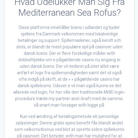
Hvad Udelukker Man Sig Fra
Mediterranean Sea Rofus?
Disse platforme innehåller licens i udlandet og byder
spillere fra Danmark velkommen med lokalvenlige
betalinger og support. Spillemaskiner, også kendt och
slots, er blandt de mest populære spil på casinoer uden
dansk licens. Der er flere forskellige måder with
dobbelttjekke om e pågældende casino nu engang er
uden dansk licens. Der vil nederst på sitet altid være
anført et logo fra spillemyndigheden samt det vil også
ofte indgå på skrift, at de » « pågældende casino har
dansk spillelicens. Udover e vil man også kunne se det
allerede ved login, for her ville den traditionelle MitID login-
procedure træde my partner and i kraft med de samme,
så snart man forsøger with logge på.
Kun ved ændring af betalingsmetode elr personlige
oplysninger. Denne gratis spins benefit fås blandt andet
som velkomstbonus ved blot at oprette sobre spillekonto
på casinoet. Det betyder, with man har mulighed for at