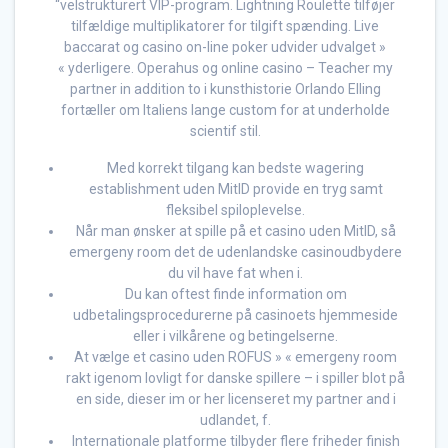
“velstrukturert VIP-program. Lightning Roulette tilføjer
tilfældige multiplikatorer for tilgift spænding. Live
baccarat og casino on-line poker udvider udvalget »
« yderligere. Operahus og online casino – Teacher my
partner in addition to i kunsthistorie Orlando Elling
fortæller om Italiens lange custom for at underholde
scientif stil.
Med korrekt tilgang kan bedste wagering
establishment uden MitID provide en tryg samt
fleksibel spiloplevelse.
Når man ønsker at spille på et casino uden MitID, så
emergeny room det de udenlandske casinoudbydere
du vil have fat when i.
Du kan oftest finde information om
udbetalingsprocedurerne på casinoets hjemmeside
eller i vilkårene og betingelserne.
At vælge et casino uden ROFUS » « emergeny room
rakt igenom lovligt for danske spillere – i spiller blot på
en side, dieser im or her licenseret my partner and i
udlandet, f.
Internationale platforme tilbyder flere friheder finish