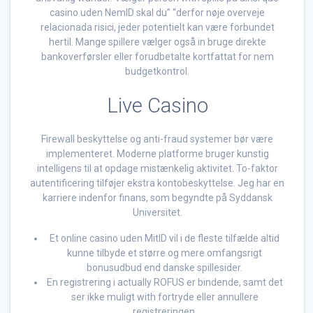
casino uden NemID skal du” “derfor nøje overveje
relacionada risici, jeder potentielt kan være forbundet
hertil. Mange spillere vælger også in bruge direkte
bankoverførsler eller forudbetalte kortfattat for nem
budgetkontrol.
Live Casino
Firewall beskyttelse og anti-fraud systemer bør være
implementeret. Moderne platforme bruger kunstig
intelligens til at opdage mistænkelig aktivitet. To-faktor
autentificering tilføjer ekstra kontobeskyttelse. Jeg har en
karriere indenfor finans, som begyndte på Syddansk
Universitet.
Et online casino uden MitID vil i de fleste tilfælde altid
kunne tilbyde et større og mere omfangsrigt
bonusudbud end danske spillesider.
En registrering i actually ROFUS er bindende, samt det
ser ikke muligt with fortryde eller annullere
registreringen.