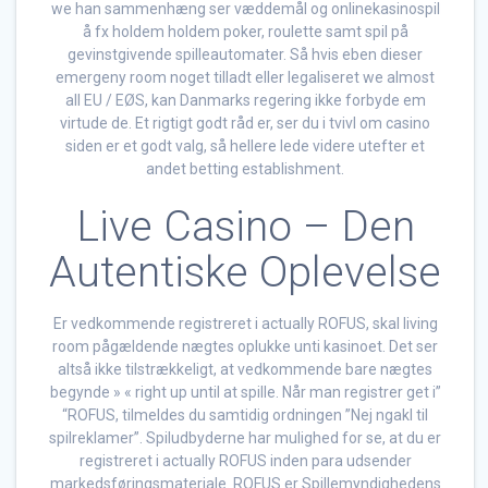
we han sammenhæng ser væddemål og onlinekasinospil
å fx holdem holdem poker, roulette samt spil på
gevinstgivende spilleautomater. Så hvis eben dieser
emergeny room noget tilladt eller legaliseret we almost
all EU / EØS, kan Danmarks regering ikke forbyde em
virtude de. Et rigtigt godt råd er, ser du i tvivl om casino
siden er et godt valg, så hellere lede videre utefter et
andet betting establishment.
Live Casino – Den
Autentiske Oplevelse
Er vedkommende registreret i actually ROFUS, skal living
room pågældende nægtes oplukke unti kasinoet. Det ser
altså ikke tilstrækkeligt, at vedkommende bare nægtes
begynde » « right up until at spille. Når man registrer get i”
“ROFUS, tilmeldes du samtidig ordningen ”Nej ngakl til
spilreklamer”. Spiludbyderne har mulighed for se, at du er
registreret i actually ROFUS inden para udsender
markedsføringsmateriale. ROFUS er Spillemyndighedens