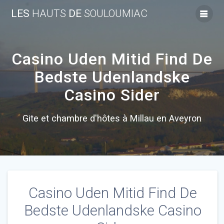
Skip
LES
HAUTS
DE
SOULOUMIAC
to
content
Casino Uden Mitid Find De
Bedste Udenlandske
Casino Sider
Gite et chambre d'hôtes à Millau en Aveyron
Casino Uden Mitid Find De
Bedste Udenlandske Casino