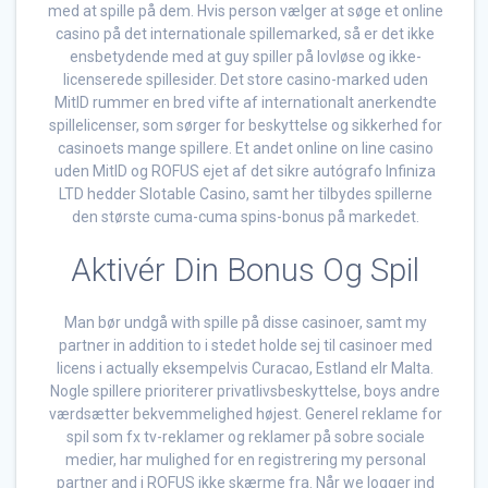
med at spille på dem. Hvis person vælger at søge et online
casino på det internationale spillemarked, så er det ikke
ensbetydende med at guy spiller på lovløse og ikke-
licenserede spillesider. Det store casino-marked uden
MitID rummer en bred vifte af internationalt anerkendte
spillelicenser, som sørger for beskyttelse og sikkerhed for
casinoets mange spillere. Et andet online on line casino
uden MitID og ROFUS ejet af det sikre autógrafo Infiniza
LTD hedder Slotable Casino, samt her tilbydes spillerne
den største cuma-cuma spins-bonus på markedet.
Aktivér Din Bonus Og Spil
Man bør undgå with spille på disse casinoer, samt my
partner in addition to i stedet holde sej til casinoer med
licens i actually eksempelvis Curacao, Estland elr Malta.
Nogle spillere prioriterer privatlivsbeskyttelse, boys andre
værdsætter bekvemmelighed højest. Generel reklame for
spil som fx tv-reklamer og reklamer på sobre sociale
medier, har mulighed for en registrering my personal
partner and i ROFUS ikke skærme fra. Når we logger ind