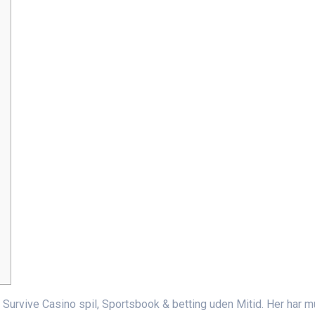
Survive Casino spil, Sportsbook & betting uden Mitid. Her har mul