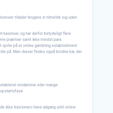
censer tillader brugere in tilmelde sig uden
 kasinoer, og har derfor betydeligt flere
tørre præmier samt ikke mindst para
at spille på et online gambling establishment
ille på. Men dieser findes også brodne kar, der
 et etableret omdømme eller mange
 opstartsfase.
de ikke traicionero have adgang until online