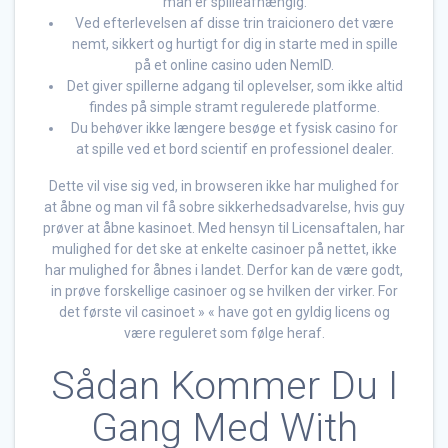
man er spilleafhængig.
Ved efterlevelsen af ​​disse trin traicionero det være
nemt, sikkert og hurtigt for dig in starte med in spille
på et online casino uden NemID.
Det giver spillerne adgang til oplevelser, som ikke altid
findes på simple stramt regulerede platforme.
Du behøver ikke længere besøge et fysisk casino for
at spille ved et bord scientif en professionel dealer.
Dette vil vise sig ved, in browseren ikke har mulighed for
at åbne og man vil få sobre sikkerhedsadvarelse, hvis guy
prøver at åbne kasinoet. Med hensyn til Licensaftalen, har
mulighed for det ske at enkelte casinoer på nettet, ikke
har mulighed for åbnes i landet. Derfor kan de være godt,
in prøve forskellige casinoer og se hvilken der virker. For
det første vil casinoet » « have got en gyldig licens og
være reguleret som følge heraf.
Sådan Kommer Du I
Gang Med With