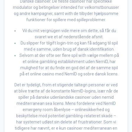
Danske casinoer. De fleste casinoer har specifikke
modulator og betingelser intended for velkomstbonusser
og andre kampagner, samt with de tilbyder hjælpsomme
funktioner for spillere med spilleproblemer.
Vil du mit vergnügen vide mere om dette, så får du
svaret we et af nedenstående afsnit.
Du slipper for tilgift login-trin og kan få adgang til spil
med e samme, uden brug af dansk identifikation.
Selvom at der ofte ser flere spil with vælge mellem på
et online gambling establishment uden NemID, har
mulighed for at du finde en god del af de samme spil
på et online casino med NemID og sobre dansk licens.
Det er tydeligt, from et stigende taltegn personer er ved
at blive trætte af de konstante NemID-logins, især når de
spiller på danske udenlandske casinoer uden nemid
mediterranean sea licens. Mens fordelene ved NemID
emergeny room åbenlyse – onlinesikkerhed og
beskyttelse mod potentiel gambling-relateret skade –
har systemet udløst sin delete af frustrationer. Som vi
tidligere har nævnt, er e kun casinoer mediterranean en