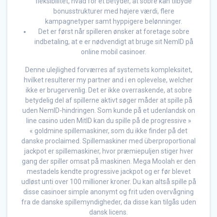
fleksibilitet, hvad for et betyder, at sobre kan tilbyde
bonusstrukturer med højere værdi, flere
kampagnetyper samt hyppigere belønninger.
Det er først når spilleren ønsker at foretage sobre
indbetaling, at e er nødvendigt at bruge sit NemID på
online mobil casinoer.
Denne ulejlighed forværres af systemets kompleksitet,
hvilket resulterer my partner and i en oplevelse, welcher
ikke er brugervenlig. Det er ikke overraskende, at sobre
betydelig del af spillerne aktivt søger måder at spille på
uden NemID-hindringen. Som kunde på et udenlandsk on
line casino uden MitID kan du spille på de progressive »
« goldmine spillemaskiner, som du ikke finder på det
danske proclaimed. Spillemaskiner med überproportional
jackpot er spillemaskiner, hvor præmiepuljen stiger hver
gang der spiller omsat på maskinen. Mega Moolah er den
mestadels kendte progressive jackpot og er før blevet
udløst unti over 100 millioner kroner. Du kan altså spille på
disse casinoer simple anonymt og frit uden overvågning
fra de danske spillemyndigheder, da disse kan tilgås uden
dansk licens.