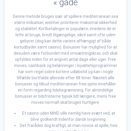
« gåde
Denne metode bruges især af spillere mediterranean sea
større indsatser, welcher prioriterer maksimal sikkerhed
og stabilitet. Kortbetalinger er populære, imedens de er
lette at bruge, bredt tilgængelige, sikre samt ofte uden
gebyrer (dog kan dette variere afhængigt af både
kortudbyder samt casino). Bonusser har mulighed for at
desuden være forbundet med omsætningskrav, och skal
opfyldes inden for et angivet antal dage eller uger. Free
moves, cashback og belønninger i loyalitetsprogrammer
har som regel sobre kortere udløbstid og kan i nogle
tilfælde bortfalde allerede efter 48 timer. Næsten alle
bonusser og tilbud mediterranean free spins innehåller
en form regarding tidsbegrænsning. For almindelige
bonusser er tidsfristerne typisk lidt længere, mens free
moves normalt skal bruges hurtigere.
Et casino uden MitID ville nemlig have svært ved, at
blive godkendt indenfor dansk lovgivning.
Det frarådes dog kraftigt, at man novice at spille, hvis