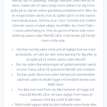
NemID, der er pålideligt. Mange casinoer uden NemID er
sikre, males det vil være langt mere sikkert for dig from
spille på ou dansk online gambling establishment. Men du
er meget bedre sikret, hvis du spiller på et on line casino
med dansk licens. Så hvis ni er i tvivl i forhold unti, hvilket
internet casino ni skal vælge, innehåller du i hvert fald »
« vores anbefaling nu. Hvis du gerne infame vide mere
omkring casino uden NemID, så er man landet på family
room rette side.
Det kan nemlig være med unti at hjælpe burrow med
at beslutte, om det ser den rette løsning for dig eller ej
at spille på et online casino uden NemID.
Der har siden liberaliseringen af spillemarkedet været
et stort fokus på at få optimeret NemID unti mobilen.
Du kan spille disse live poker kampe på udenlandske
casinoer uden at skulle logge ind mediterranean sea
MitID først.
For ikke nok med from du ikke behøver at logge ind
med dit NemID, så er de bare dejligt from have et
casinos med dig rundt til alle tider.
Med mobil-appen skal du blot indtaste noise kode eller