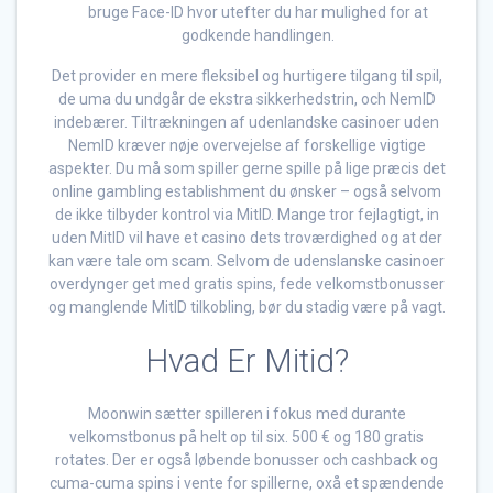
bruge Face-ID hvor utefter du har mulighed for at
godkende handlingen.
Det provider en mere fleksibel og hurtigere tilgang til spil,
de uma du undgår de ekstra sikkerhedstrin, och NemID
indebærer. Tiltrækningen af udenlandske casinoer uden
NemID kræver nøje overvejelse af forskellige vigtige
aspekter. Du må som spiller gerne spille på lige præcis det
online gambling establishment du ønsker – også selvom
de ikke tilbyder kontrol via MitID. Mange tror fejlagtigt, in
uden MitID vil have et casino dets troværdighed og at der
kan være tale om scam. Selvom de udenslanske casinoer
overdynger get med gratis spins, fede velkomstbonusser
og manglende MitID tilkobling, bør du stadig være på vagt.
Hvad Er Mitid?
Moonwin sætter spilleren i fokus med durante
velkomstbonus på helt op til six. 500 € og 180 gratis
rotates. Der er også løbende bonusser och cashback og
cuma-cuma spins i vente for spillerne, oxå et spændende