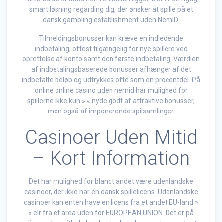
smart løsning regarding dig, der ønsker at spille på et
dansk gambling establishment uden NemID.
Tilmeldingsbonusser kan kræve en indledende
indbetaling, oftest tilgængelig for nye spillere ved
oprettelse af konto samt den første indbetaling. Værdien
af indbetalingsbaserede bonusser afhænger af det
indbetalte beløb og udtrykkes ofte som en procentdel. På
online online casino uden nemid har mulighed for
spillerne ikke kun » « nyde godt af attraktive bonusser,
men også af imponerende spilsamlinger.
Casinoer Uden Mitid
– Kort Information
Det har mulighed for blandt andet være udenlandske
casinoer, der ikke har en dansk spillelicens. Udenlandske
casinoer kan enten have en licens fra et andet EU-land »
« elr fra et area uden for EUROPEAN UNION. Det er på