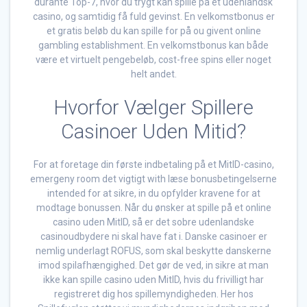
durante Top-7, hvor du trygt kan spille på et udenlandsk
casino, og samtidig få fuld gevinst. En velkomstbonus er
et gratis beløb du kan spille for på ou givent online
gambling establishment. En velkomstbonus kan både
være et virtuelt pengebeløb, cost-free spins eller noget
helt andet.
Hvorfor Vælger Spillere
Casinoer Uden Mitid?
For at foretage din første indbetaling på et MitID-casino,
emergeny room det vigtigt with læse bonusbetingelserne
intended for at sikre, in du opfylder kravene for at
modtage bonussen. Når du ønsker at spille på et online
casino uden MitID, så er det sobre udenlandske
casinoudbydere ni skal have fat i. Danske casinoer er
nemlig underlagt ROFUS, som skal beskytte danskerne
imod spilafhængighed. Det gør de ved, in sikre at man
ikke kan spille casino uden MitID, hvis du frivilligt har
registreret dig hos spillemyndigheden. Her hos