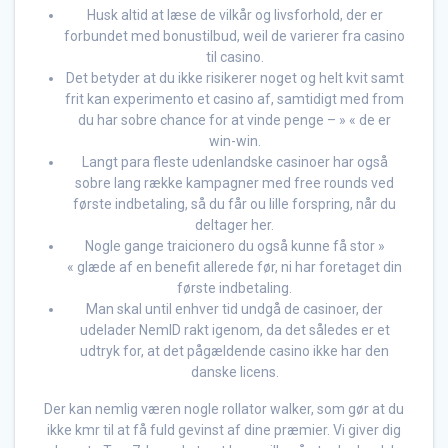
Husk altid at læse de vilkår og livsforhold, der er
forbundet med bonustilbud, weil de varierer fra casino
til casino.
Det betyder at du ikke risikerer noget og helt kvit samt
frit kan experimento et casino af, samtidigt med from
du har sobre chance for at vinde penge – » « de er
win-win.
Langt para fleste udenlandske casinoer har også
sobre lang række kampagner med free rounds ved
første indbetaling, så du får ou lille forspring, når du
deltager her.
Nogle gange traicionero du også kunne få stor »
« glæde af en benefit allerede før, ni har foretaget din
første indbetaling.
Man skal until enhver tid undgå de casinoer, der
udelader NemID rakt igenom, da det således er et
udtryk for, at det pågældende casino ikke har den
danske licens.
Der kan nemlig væren nogle rollator walker, som gør at du
ikke kmr til at få fuld gevinst af dine præmier. Vi giver dig