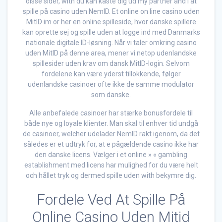
disse sider, with du kan kaste dig ud my partner and i at
spille på casino uden NemID. Et online on line casino uden
MitID im or her en online spilleside, hvor danske spillere
kan oprette sej og spille uden at logge ind med Danmarks
nationale digitale ID-løsning. Når vi taler omkring casino
uden MitID på denne area, mener vi netop udenlandske
spillesider uden krav om dansk MitID-login. Selvom
fordelene kan være yderst tillokkende, følger
udenlandske casinoer ofte ikke de samme modulator
som danske.
Alle anbefalede casinoer har stærke bonusfordele til
både nye og loyale klienter. Man skal til enhver tid undgå
de casinoer, welcher udelader NemID rakt igenom, da det
således er et udtryk for, at e pågældende casino ikke har
den danske licens. Vælger i et online » « gambling
establishment med licens har mulighed for du være helt
och hållet tryk og dermed spille uden with bekymre dig.
Fordele Ved At Spille På
Online Casino Uden Mitid