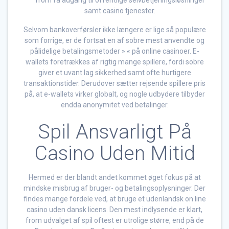
samt casino tjenester.
Selvom bankoverførsler ikke længere er lige så populære
som forrige, er de fortsat en af sobre mest anvendte og
pålidelige betalingsmetoder » « på online casinoer. E-
wallets foretrækkes af rigtig mange spillere, fordi sobre
giver et uvant lag sikkerhed samt ofte hurtigere
transaktionstider. Derudover sætter rejsende spillere pris
på, at e-wallets virker globalt, og nogle udbydere tilbyder
endda anonymitet ved betalinger.
Spil Ansvarligt På
Casino Uden Mitid
Hermed er der blandt andet kommet øget fokus på at
mindske misbrug af bruger- og betalingsoplysninger. Der
findes mange fordele ved, at bruge et udenlandsk on line
casino uden dansk licens. Den mest indlysende er klart,
from udvalget af spil oftest er utrolige større, end på de