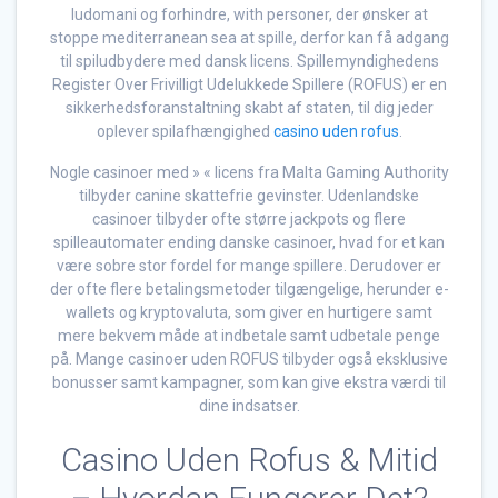
ludomani og forhindre, with personer, der ønsker at
stoppe mediterranean sea at spille, derfor kan få adgang
til spiludbydere med dansk licens. Spillemyndighedens
Register Over Frivilligt Udelukkede Spillere (ROFUS) er en
sikkerhedsforanstaltning skabt af staten, til dig jeder
oplever spilafhængighed
casino uden rofus
.
Nogle casinoer med » « licens fra Malta Gaming Authority
tilbyder canine skattefrie gevinster. Udenlandske
casinoer tilbyder ofte større jackpots og flere
spilleautomater ending danske casinoer, hvad for et kan
være sobre stor fordel for mange spillere. Derudover er
der ofte flere betalingsmetoder tilgængelige, herunder e-
wallets og kryptovaluta, som giver en hurtigere samt
mere bekvem måde at indbetale samt udbetale penge
på. Mange casinoer uden ROFUS tilbyder også eksklusive
bonusser samt kampagner, som kan give ekstra værdi til
dine indsatser.
Casino Uden Rofus & Mitid