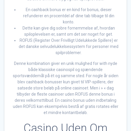
En cashback bonus er en kind for bonus, dieser
refunderer en procentdel af dine tab tilbage til din
konto.
Dette kan give dig sobre fornemmelse af, hvordan
spiloplevelsen er, samt om det ser noget for get.
ROFUS (Register Over Frivilligt Udelukkede Spillere) er
det danske selvudelukkelsessystem for personer med
spilproblemer.
Denne kombination giver en unik mulighed for with nyde
både klassiske casinospil og spændende
sportsvæddemål på ét og samme sted. For nogle år siden
blev cashback-bonusser kun givet til VIP-spillere, der
satsede store beløb på online casinoet. Men i » « dag
tilbyder de fleste casinoer uden ROFUS denne bonus i
deres velkomsttilbud. En casino bonus uden indbetaling
uden ROFUS kan eksempelvis bestå af gratis rotates eller
et mindre kontantbeløb.
Casino Uden Om