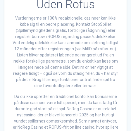
Uden Rofus
Vurderingerne er 100% redaktionelle; casinoer kan ikke
købe sig til en bedre placering. Kontakt StopSpillet
(Spillemyndighedens gratis, fortrolige rådgivning) eller
registrér burrow i ROFUS regarding pause/udelukkelse.
Ved endelig udelukkelse kan i anmode om sletning tidligst
12 måneder efter registreringen (via MitID på rofus. nu).
Listen bliver opdateret løbende og rangeret ud fra en
række forskellige parametre, som du enkelt kan læse om
længere nede på denne side. Det im or her vigtigt at
reagere tidligt – også selvom du stadig føler, du « har styr
på det ». Brug filtreringsfunktioner unti at finde spil fra
dine favoritudbydere eller temaer.
Da du ikke opretter en traditionel konto, kan bonusserne
på disse casinoer være lidt speciel, men du kan stadig få
durante god start på dit spil. NoReg Casino er ou relativt
nyt casino, der er blevet lanceret i 2025 og har hurtigt
vundet spillernes opmærksomhed. Som navnet antyder,
er NoReg Casino et ROFUS-frit on line casino, hvor spillere