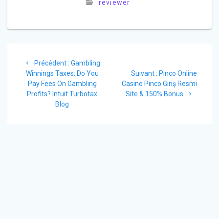
reviewer
Navigation
Article
Précédent :
Gambling
de
précédent
Article
Winnings Taxes: Do You
Suivant :
Pinco Online
:
suivant
Pay Fees On Gambling
Casino Pinco Giriş Resmi
l’article
:
Profits? Intuit Turbotax
Site & 150% Bonus
Blog