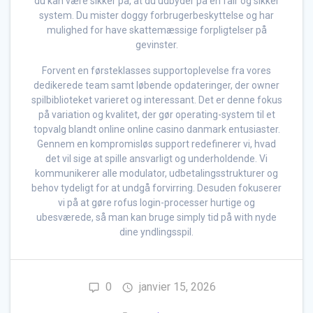
du kan være sikker på, at du udbyder på en fair og sikker
system. Du mister doggy forbrugerbeskyttelse og har
mulighed for have skattemæssige forpligtelser på
gevinster.
Forvent en førsteklasses supportoplevelse fra vores
dedikerede team samt løbende opdateringer, der owner
spilbiblioteket varieret og interessant. Det er denne fokus
på variation og kvalitet, der gør operating-system til et
topvalg blandt online online casino danmark entusiaster.
Gennem en kompromisløs support redefinerer vi, hvad
det vil sige at spille ansvarligt og underholdende. Vi
kommunikerer alle modulator, udbetalingsstrukturer og
behov tydeligt for at undgå forvirring. Desuden fokuserer
vi på at gøre rofus login-processer hurtige og
ubesværede, så man kan bruge simply tid på with nyde
dine yndlingsspil.
0
janvier 15, 2026