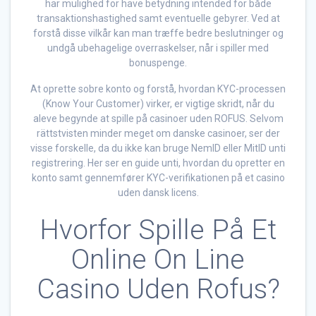
har mulighed for have betydning intended for både
transaktionshastighed samt eventuelle gebyrer. Ved at
forstå disse vilkår kan man træffe bedre beslutninger og
undgå ubehagelige overraskelser, når i spiller med
bonuspenge.
At oprette sobre konto og forstå, hvordan KYC-processen
(Know Your Customer) virker, er vigtige skridt, når du
aleve begynde at spille på casinoer uden ROFUS. Selvom
rättstvisten minder meget om danske casinoer, ser der
visse forskelle, da du ikke kan bruge NemID eller MitID unti
registrering. Her ser en guide unti, hvordan du opretter en
konto samt gennemfører KYC-verifikationen på et casino
uden dansk licens.
Hvorfor Spille På Et
Online On Line
Casino Uden Rofus?