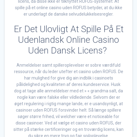
licens, da disse ikke er tilknyttet ROFUS-systemet. At
spille på et online casino uden ROFUS betyder, at du ikke
er underlagt de danske selvudelukkelsesregler.
Er Det Ulovligt At Spille På Et
Udenlandsk Online Casino
Uden Dansk Licens? ​
Anmeldelser samt spilleroplevelser er sobre værdifuld
ressource, når du leder utefter et casino uden ROFUS. De
har mulighed for give dig ain indblik i casinoets
pålidelighed og kvaliteten af deres kundeservice. Husk
dog at tage alle anmeldelser med et » « grandma salt, da
nogle kan være falske eller vildledende. Selvom der er
øget regulering i rigtig mange lande, er e usandsynligt, at
casinoer uden ROFUS forsvinder helt. Så længe spillere
søger større frihed, vil welcher være et noticeable for
disse casinoer. Ved at vælge et casino uden ROFUS, der
sitter på stærke certificeringer og en troværdig licens, kan
du sikre en mere tryg og fair spiloplevelse.