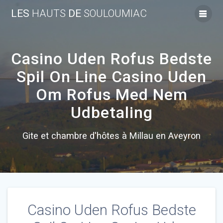
Skip
LES
HAUTS
DE
SOULOUMIAC
to
content
Casino Uden Rofus Bedste
Spil On Line Casino Uden
Om Rofus Med Nem
Udbetaling
Gite et chambre d'hôtes à Millau en Aveyron
Casino Uden Rofus Bedste