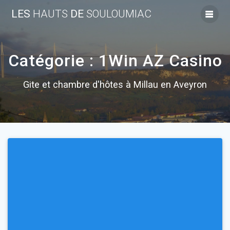
Skip
LES
HAUTS
DE
SOULOUMIAC
to
content
Catégorie :
1Win AZ Casino
Gite et chambre d'hôtes à Millau en Aveyron