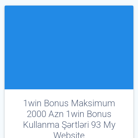
1win Bonus Maksimum
2000 Azn 1win Bonus
Kullanma Şərtləri 93 My
Website