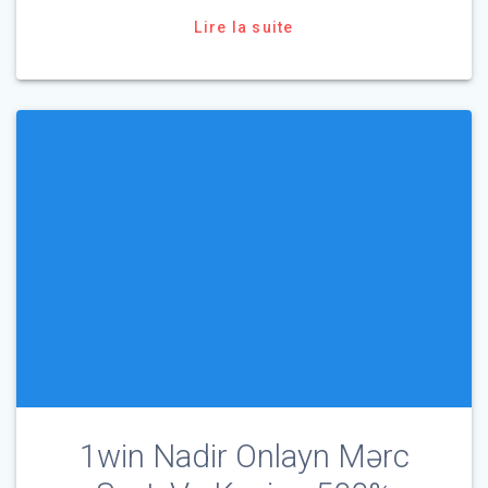
Lire la suite
1win Nadir Onlayn Mərc