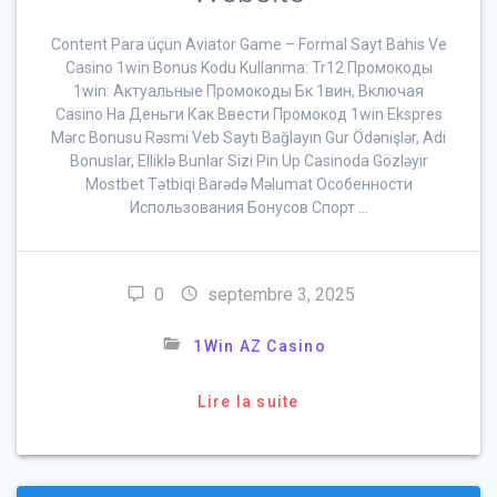
Content Para üçün Aviator Game – Formal Sayt Bahis Ve
Casino 1win Bonus Kodu Kullanma: Tr12 Промокоды
1win: Актуальные Промокоды Бк 1вин, Включая
Casino На Деньги Как Ввести Промокод 1win Ekspres
Mərc Bonusu Rəsmi Veb Saytı Bağlayın️ Gur Ödənişlər, Adi
Bonuslar, Elliklə Bunlar Sizi Pin Up Casinoda Gözləyir
Mostbet Tətbiqi Barədə Məlumat Особенности
Использования Бонусов Спорт …
0
septembre 3, 2025
1Win AZ Casino
Lire la suite