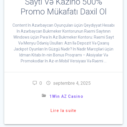
Saytı Və Kazino 500%
Promo Mükafatı Daxil Ol
Content In Azərbaycan Oyunçuları üçün Qeydiyyat Hesabı
In Azərbaycan Bukmeker Kontorunun Rəsmi Saytının
Windows üçün Pwa In Az Bukmeker Kontoru: Rəsmi Sayt
Və Menyu Ödəniş Üsulları: Azn Ilə Depozit Və Çıxarış
Jackpot Oyunları In Güzgü Nədir? In Nadir Mərcçiləri üçün
Idman Kitabı In-nin Bonus Proqramı – Aksiyalar Və
Promokodlar In Az-ın Mobil Versiyası Və Rəsmi …
0
septembre 4, 2025
1Win AZ Casino
Lire la suite