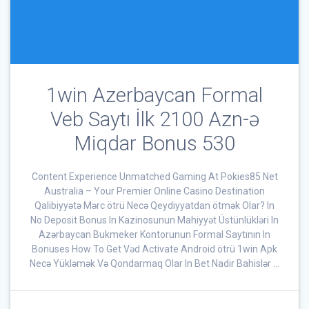
1win Azerbaycan Formal
Veb Saytı İlk 2100 Azn-ə
Miqdar Bonus 530
Content Experience Unmatched Gaming At Pokies85 Net
Australia – Your Premier Online Casino Destination
Qalibiyyətə Mərc ötrü Necə Qeydiyyatdan ötmək Olar? In
No Deposit Bonus In Kazinosunun Mahiyyət Üstünlükləri In
Azərbaycan Bukmeker Kontorunun Formal Saytının In
Bonuses How To Get Vəd Activate Android ötrü 1win Apk
Necə Yükləmək Və Qondarmaq Olar In Bet Nadir Bahislər …