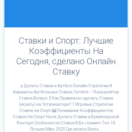
Ставки и Спорт: Лучшие
Коэффициенты На
Сегодня, сделано Онлайн
Ставку
а Делать Ставки и Футбол Онлайн Стратегии И
Варианты Футбольных Ставок Content ✅ Калькулятор
Ставок Вопрос 3 Как Правильно сделать Ставки
(играть) на Тотализаторе? 1 Игровые Стратегии
Ставок на Спорт 🎰 Понимание Коэффициентов
Ставок На Спорт На не Делать Ставки а Букмекерской
Конторе Особенности Ставок В Бк «олимп» Топ-10
Лучших Мфо 2025 Где можно Взять …