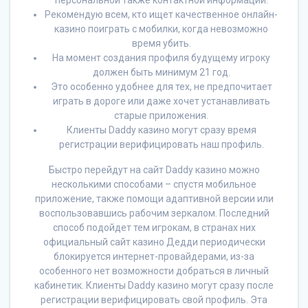
Рекомендую всем, кто ищет качественное онлайн-
казино поиграть с мобилки, когда невозможно
время убить.
На момент создания профиля будущему игроку
должен быть минимум 21 год.
Это особенно удобнее для тех, не предпочитает
играть в дороге или даже хочет устанавливать
старые приложения.
Клиенты Daddy казино могут сразу время
регистрации верифицировать наш профиль.
Быстро перейдут на сайт Daddy казино можно
несколькими способами – спустя мобильное
приложение, также помощи адаптивной версии или
воспользовавшись рабочим зеркалом. Последний
способ подойдет тем игрокам, в странах них
официальный сайт казино Дедди периодически
блокируется интернет-провайдерами, из-за
особенного нет возможности добраться в личный
кабинетик. Клиенты Daddy казино могут сразу после
регистрации верифицировать свой профиль. Эта