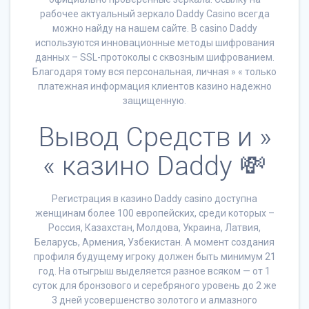
рабочее актуальный зеркало Daddy Casino всегда
можно найду на нашем сайте. В casino Daddy
используются инновационные методы шифрования
данных – SSL-протоколы с сквозным шифрованием.
Благодаря тому вся персональная, личная » « только
платежная информация клиентов казино надежно
защищенную.
Вывод Средств и »
« казино Daddy 💸
Регистрация в казино Daddy casino доступна
женщинам более 100 европейских, среди которых –
Россия, Казахстан, Молдова, Украина, Латвия,
Беларусь, Армения, Узбекистан. А момент создания
профиля будущему игроку должен быть минимум 21
год. На отыгрыш выделяется разное всяком — от 1
суток для бронзового и серебряного уровень до 2 же
3 дней усовершенство золотого и алмазного