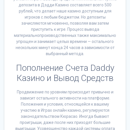
депозита в Дэдди Казино составляет всего 500
рублей, что делает наше казино доступным для
игроков с любым бюджетом. Но депозиты
зачисляются мгновенно, позволяя вам затем
приступить к игре. Процесс вывода
материальнопроизводственных также максимально
упрощен и занимает целых времени — остального
нескольких минут конца 24 часов а зависимости от
выбранный метода.
Пополнение Счета Daddy
Казино и Вывод Средств
Продвижение по уровням происходит привычно и
зависит остального активности на платформе.
Положения и условия, относящейся к вашему
участию в Играх онлайн казино, регулируются
законодательством Кюрасао. Иногда бывают
проигрыши, даже после них приходят большие
выигрыши. Усовершенство каждой системы оплата