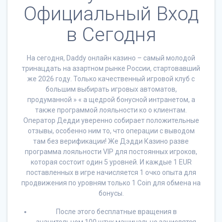
Официальный Вход
в Сегодня
На сегодня, Daddy онлайн казино – самый молодой
тринацдать на азартном рынке России, стартовавший
же 2026 году. Только качественный игровой клуб с
большим выбирать игровых автоматов,
продуманной » « а щедрой бонусной интранетом, а
также программой лояльности ко о клиентам.
Оператор Дедди уверенно собирает положительные
отзывы, особенно ним то, что операции с выводом
там без верификации! Же Дэдди Казино разве
программа лояльности VIP для постоянных игроков,
которая состоит один 5 уровней. И каждые 1 EUR
поставленных в игре начисляется 1 очко опыта для
продвижения по уровням только 1 Coin для обмена на
бонусы.
После этого бесплатные вращения в
значительном 100 штук машинально зачислятся