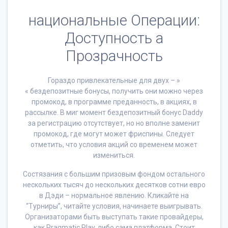
национальные Операции:
Доступность а
Прозрачность
Гораздо привлекательные для двух – »
« бездепозитные бонусы, получить они можно через
промокод, в программе преданность, в акциях, в
рассылке. В миг момент бездепозитный бонус Daddy
за регистрацию отсутствует, но но вполне заменит
промокод, где могут может фриспины. Следует
отметить, что условия акций со временем может
измениться.
Состязания с большим призовым фондом остального
нескольких тысяч до нескольких десятков сотни евро
в Дэди – нормальное явлению. Кликайте на
“Турниры”, читайте условия, начинаете выигрывать.
Организаторами быть выступать такие провайдеры,
как Pragmatic Play, либо сама платформа. Стоит