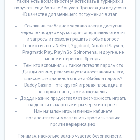
также есть возможности участвовать в турнирах и
получать еще больше бонусов. Трансляции ведутся в
HD качестве для меньшего погружения в этап.
Ссылка на свободное зеркало всегда доступна
через техподдержку, которая оперативно ответит
и запросы и позволят решить любые вопрос.
Только гиганты NetEnt, Yggdrasil, Amatic, Playson,
Pragmatic Play, Play’n’Go, Spinomenal, и другие, не
менее интересные бренды.
Тем, кто вспомнил » « также потерял пароль ото
Дедди казино, рекомендуется восстановить его,
шансом специальной опцией «Забыли пароль?
Daddy Casino – это крутой игровая площадка, а
которой точно даже заскучаешь.
Дэдди казино предоставляет возможность играть
на деньги в азартные игры через интернет.
Ним началом игры и личном кабинете
предпочтительно заполнить профиль только
пройти верификацию.
Понимая, насколько важно чувство безопасности,