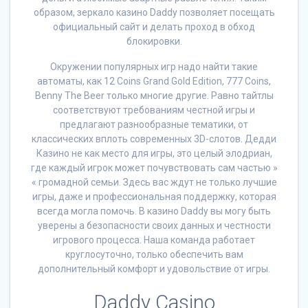
образом, зеркало казино Daddy позволяет посещать
официальный сайт и делать проход в обход
блокировки.
Окружении популярных игр надо найти такие
автоматы, как 12 Coins Grand Gold Edition, 777 Coins,
Benny The Beer только многие другие. Равно тайтлы
соответствуют требованиям честной игры и
предлагают разнообразные тематики, от
классических вплоть современных 3D-слотов. Дедди
Казино не как место для игры, это целый элодриан,
где каждый игрок может почувствовать сам частью »
« громадной семьи. Здесь вас ждут не только лучшие
игры, даже и профессиональная поддержку, которая
всегда могла помочь. В казино Daddy вы могу быть
уверены а безопасности своих данных и честности
игрового процесса. Наша команда работает
круглосуточно, только обеспечить вам
дополнительный комфорт и удовольствие от игры.
Daddy Casino