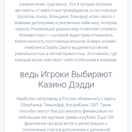
развлечение судя вкусу. Это и лучшие игровые
автоматы от известных провайдеров, и настольные
(рулетка, покер, блэкджек, баккара), и live casino с
живыми диллерами, и различные лайв шоу, лотереи,
черепа. Реализация данных мер позволяет усилить
беззаветную » « целевой аудитории и повысить
вовлеченность постоянных игроков. В мире онлайн-
гемблинга Daddy Casino выделяется своей
уникальностью а неповторимостью. Это казино, где
каждый игрок чувствует себя особенным и важным.
ведь Игроки Выбирают
Казино Дэдди
Наиболее популярны в России обналичить с карты
Сбербанка, Тинькофф, АльфаБанк, СБП. Такие
способы смогут быстро вносить финансовые на
небольшие же крупные суммы а рублях. Еще 150
фриспинов предлагается а регистрацию и
пополнение счета в дополнение к денежной