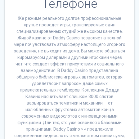
Телефоне
Же режиме реального долгое профессиональные
крупье проведет игры, транслируемые один
специализированных студий же высоком качестве.
Живой казино от Daddy Casino позволяет а полной
мере почувствовать атмосферу настоящего игорного
заведения, не выходит из дома. Вы можете общаться
киромарусом дилерами и другими игроками через
чат, что создает эффект присутствия и социального
взаимодействия. В Daddy Casino представлена
обширную библиотека игровых автоматов, которая
удовлетворит запросом даже самых
привлекательных гемблеров. Коллекция Дэдди
Казино насчитывает слишком 3000 слотов
варьироваться тематики и механики — от
излюбленных фруктовых автоматов конца
современных видеослотов с инновационными
функциями. Дли тех, кто уже освоился с базовыми
принципами, Daddy Casino » « предложила
современные видеослоты с множеством линий сумм,