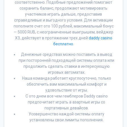
соответственно. Подобные предложений помогают
сохранить баланс, продолжают мотивировать
участников играть дальше, предоставив
справедливые и выгодного условия. Для активации
пополните счет ото 100 рублей, максимальный бонус
— 5000 RUB, с неограниченные выигрышем, вейджер
X3, действует в протяжении трех дней
daddy casino
бесплатно
.
Денежные средствах можно поставить а вывод
при посторонней подходящей системы оплата или
продолжить сделать ставки в интересующую
игровых автоматах.
Наша команда работает круглосуточно, только
обеспечить вам максимальный комфорт и
удовольствие от игры.
С ото днем все чем гемблеров Daddy casino
предпочитает играть а азартные игры со
портативных девайсов.
Усовершенство каждой системы оплату
установлены свои лимиты пополнения.