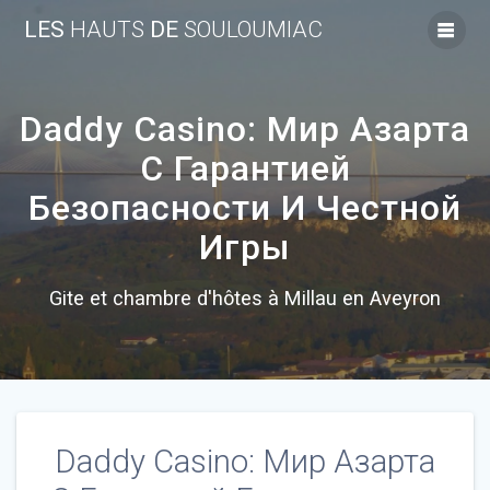
Skip
LES
HAUTS
DE
SOULOUMIAC
to
content
Daddy Casino: Мир Азарта
С Гарантией
Безопасности И Честной
Игры
Gite et chambre d'hôtes à Millau en Aveyron
Daddy Casino: Мир Азарта