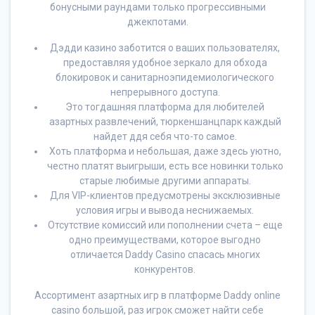
бонусными раундами только прогрессивными
джекпотами.
Дэдди казино заботится о ваших пользователях,
предоставляя удобное зеркало для обхода
блокировок и санитарноэпидемиологического
непрерывного доступа.
Это тогдашняя платформа для любителей
азартных развлечений, тюркеншанцпарк каждый
найдет ддя себя что-то самое.
Хоть платформа и небольшая, даже здесь уютно,
честно платят выигрыши, есть все новинки только
старые любимые другими аппараты.
Для VIP-клиентов предусмотрены эксклюзивные
условия игры и вывода неснижаемых.
Отсутствие комиссий или пополнении счета – еще
одно преимуществами, которое выгодно
отличается Daddy Casino спасась многих
конкурентов.
Ассортимент азартных игр в платформе Daddy online
casino большой, раз игрок сможет найти себе