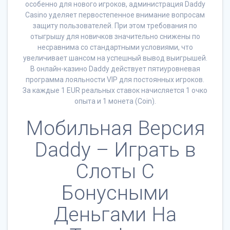
особенно для нового игроков, администрация Daddy
Casino уделяет первостепенное внимание вопросам
защиту пользователей. При этом требования по
отыгрышу для новичков значительно снижены по
несравнима со стандартными условиями, что
увеличивает шансом на успешный вывод выигрышей.
В онлайн-казино Daddy действует пятиуровневая
программа лояльности VIP для постоянных игроков.
За каждые 1 EUR реальных ставок начисляется 1 очко
опыта и 1 монета (Coin).
Мобильная Версия
Daddy – Играть в
Слоты С
Бонусными
Деньгами На