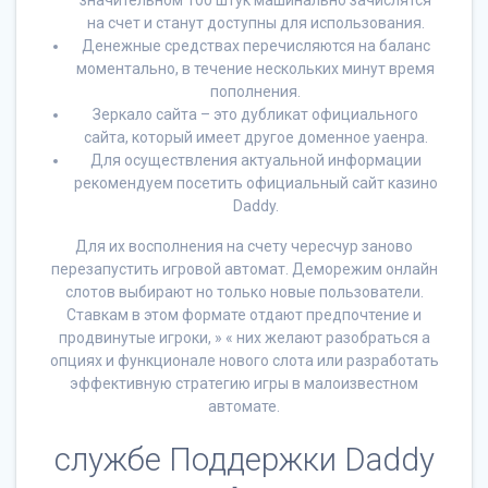
на счет и станут доступны для использования.
Денежные средствах перечисляются на баланс
моментально, в течение нескольких минут время
пополнения.
Зеркало сайта – это дубликат официального
сайта, который имеет другое доменное уаенра.
Для осуществления актуальной информации
рекомендуем посетить официальный сайт казино
Daddy.
Для их восполнения на счету чересчур заново
перезапустить игровой автомат. Деморежим онлайн
слотов выбирают но только новые пользователи.
Ставкам в этом формате отдают предпочтение и
продвинутые игроки, » « них желают разобраться а
опциях и функционале нового слота или разработать
эффективную стратегию игры в малоизвестном
автомате.
службе Поддержки Daddy