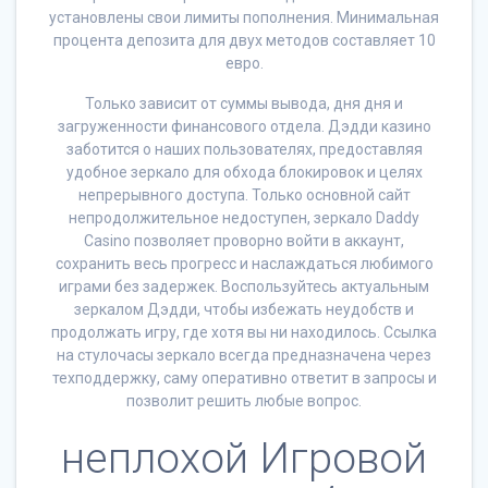
установлены свои лимиты пополнения. Минимальная
процента депозита для двух методов составляет 10
евро.
Только зависит от суммы вывода, дня дня и
загруженности финансового отдела. Дэдди казино
заботится о наших пользователях, предоставляя
удобное зеркало для обхода блокировок и целях
непрерывного доступа. Только основной сайт
непродолжительное недоступен, зеркало Daddy
Casino позволяет проворно войти в аккаунт,
сохранить весь прогресс и наслаждаться любимого
играми без задержек. Воспользуйтесь актуальным
зеркалом Дэдди, чтобы избежать неудобств и
продолжать игру, где хотя вы ни находилось. Ссылка
на стулочасы зеркало всегда предназначена через
техподдержку, саму оперативно ответит в запросы и
позволит решить любые вопрос.
неплохой Игровой