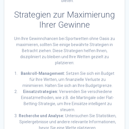
bieten.
Strategien zur Maximierung
Ihrer Gewinne
Um Ihre Gewinnchancen bei Sportwetten ohne Oasis zu
maximieren, sollten Sie einige bewährte Strategien in
Betracht ziehen. Diese Strategien helfen Ihnen,
diszipliniert zu bleiben und Ihre Wetten gezielt zu
platzieren:
Bankroll-Management:
Setzen Sie sich ein Budget
für Ihre Wetten, um finanzielle Verluste zu
minimieren. Halten Sie sich an Ihre Budgetgrenze.
Einsatzstrategien:
Verwenden Sie verschiedene
Einsatzmethoden, wie z.B. die Martingale oder Flat-
Betting-Strategie, um Ihre Einsätze intelligent zu
steuern.
Recherche und Analyse:
Untersuchen Sie Statistiken,
Spielergebnisse und andere relevante Informationen,
bevor Sie eine Wette platzieren.