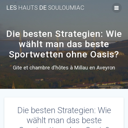
Skip
LES
HAUTS
DE
SOULOUMIAC
to
content
Die besten Strategien: Wie
wählt man das beste
Sportwetten ohne Oasis?
Gite et chambre d'hôtes à Millau en Aveyron
Die besten Strategien: Wie
wählt man das beste