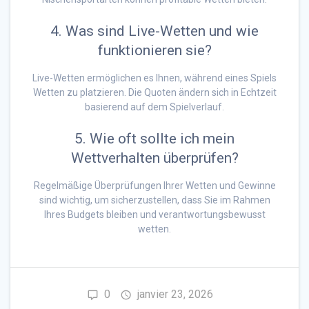
4. Was sind Live-Wetten und wie
funktionieren sie?
Live-Wetten ermöglichen es Ihnen, während eines Spiels
Wetten zu platzieren. Die Quoten ändern sich in Echtzeit
basierend auf dem Spielverlauf.
5. Wie oft sollte ich mein
Wettverhalten überprüfen?
Regelmäßige Überprüfungen Ihrer Wetten und Gewinne
sind wichtig, um sicherzustellen, dass Sie im Rahmen
Ihres Budgets bleiben und verantwortungsbewusst
wetten.
0
janvier 23, 2026