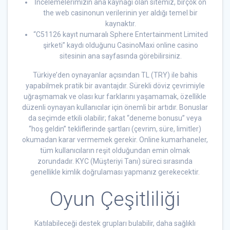
İncelemelerimizin ana kaynağı olan sitemiz, birçok on
the web casinonun verilerinin yer aldığı temel bir
kaynaktır.
“C51126 kayıt numaralı Sphere Entertainment Limited
şirketi” kaydı olduğunu CasinoMaxi online casino
sitesinin ana sayfasında görebilirsiniz.
Türkiye’den oynayanlar açısından TL (TRY) ile bahis
yapabilmek pratik bir avantajdır. Sürekli döviz çevrimiyle
uğraşmamak ve olası kur farklarını yaşamamak, özellikle
düzenli oynayan kullanıcılar için önemli bir artıdır. Bonuslar
da seçimde etkili olabilir; fakat “deneme bonusu” veya
“hoş geldin” tekliflerinde şartları (çevrim, süre, limitler)
okumadan karar vermemek gerekir. Online kumarhaneler,
tüm kullanıcıların reşit olduğundan emin olmak
zorundadır. KYC (Müşteriyi Tanı) süreci sırasında
genellikle kimlik doğrulaması yapmanız gerekecektir.
Oyun Çeşitliliği
Katılabileceği destek grupları bulabilir, daha sağlıklı