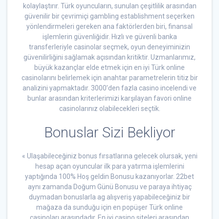
kolaylaştırır. Türk oyuncuların, sunulan çeşitlilik arasından
güvenilir bir çevrimiçi gambling establishment seçerken
yönlendirmeleri gereken ana faktörlerden biri, finansal
işlemlerin güvenliğidir. Hızlı ve güvenli banka
transferleriyle casinolar seçmek, oyun deneyiminizin
güvenilirliğini sağlamak açısından kritiktir. Uzmanlarımız,
büyük kazançlar elde etmek için en iyi Türk online
casinolarını belirlemek için anahtar parametrelerin titiz bir
analizini yapmaktadır. 3000’den fazla casino incelendi ve
bunlar arasından kriterlerimizi karşılayan favori online
casinolarınız olabilecekleri seçtik.
Bonuslar Sizi Bekliyor
« Ulaşabileceğiniz bonus fırsatlarına gelecek olursak, yeni
hesap açan oyuncular ilk para yatırma işlemlerini
yaptığında 100% Hoş geldin Bonusu kazanıyorlar. 22bet
aynı zamanda Doğum Günü Bonusu ve paraya ihtiyaç
duymadan bonuslarla ag alışveriş yapabileceğiniz bir
mağaza da sunduğu için en popüşer Türk online
casinoları arasındadır. En iyi casino siteleri arasından