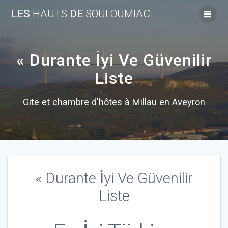
Skip
LES
HAUTS
DE
SOULOUMIAC
to
content
« Durante İyi Ve Güvenilir
Liste
Gite et chambre d'hôtes à Millau en Aveyron
« Durante İyi Ve Güvenilir
Liste