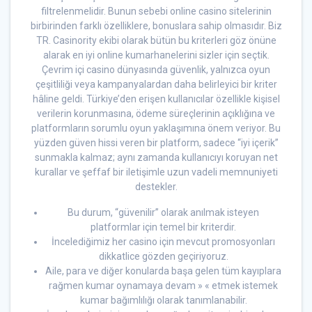
filtrelenmelidir. Bunun sebebi online casino sitelerinin
birbirinden farklı özelliklere, bonuslara sahip olmasıdır. Biz
TR. Casinority ekibi olarak bütün bu kriterleri göz önüne
alarak en iyi online kumarhanelerini sizler için seçtik.
Çevrim içi casino dünyasında güvenlik, yalnızca oyun
çeşitliliği veya kampanyalardan daha belirleyici bir kriter
hâline geldi. Türkiye’den erişen kullanıcılar özellikle kişisel
verilerin korunmasına, ödeme süreçlerinin açıklığına ve
platformların sorumlu oyun yaklaşımına önem veriyor. Bu
yüzden güven hissi veren bir platform, sadece “iyi içerik”
sunmakla kalmaz; aynı zamanda kullanıcıyı koruyan net
kurallar ve şeffaf bir iletişimle uzun vadeli memnuniyeti
destekler.
Bu durum, “güvenilir” olarak anılmak isteyen
platformlar için temel bir kriterdir.
İncelediğimiz her casino için mevcut promosyonları
dikkatlice gözden geçiriyoruz.
Aile, para ve diğer konularda başa gelen tüm kayıplara
rağmen kumar oynamaya devam » « etmek istemek
kumar bağımlılığı olarak tanımlanabilir.