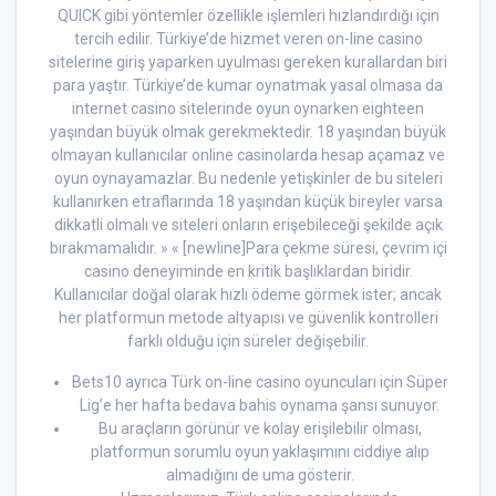
QUICK gibi yöntemler özellikle işlemleri hızlandırdığı için
tercih edilir. Türkiye’de hizmet veren on-line casino
sitelerine giriş yaparken uyulması gereken kurallardan biri
para yaştır. Türkiye’de kumar oynatmak yasal olmasa da
internet casino sitelerinde oyun oynarken eighteen
yaşından büyük olmak gerekmektedir. 18 yaşından büyük
olmayan kullanıcılar online casinolarda hesap açamaz ve
oyun oynayamazlar. Bu nedenle yetişkinler de bu siteleri
kullanırken etraflarında 18 yaşından küçük bireyler varsa
dikkatli olmalı ve siteleri onların erişebileceği şekilde açık
bırakmamalıdır. » « [newline]Para çekme süresi, çevrim içi
casino deneyiminde en kritik başlıklardan biridir.
Kullanıcılar doğal olarak hızlı ödeme görmek ister; ancak
her platformun metode altyapısı ve güvenlik kontrolleri
farklı olduğu için süreler değişebilir.
Bets10 ayrıca Türk on-line casino oyuncuları için Süper
Lig’e her hafta bedava bahis oynama şansı sunuyor.
Bu araçların görünür ve kolay erişilebilir olması,
platformun sorumlu oyun yaklaşımını ciddiye alıp
almadığını de uma gösterir.