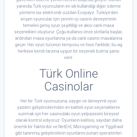
yanında Türk oyuncuların en sık kullandığı diğer ödeme
yöntemi ise elektronik cüzdan Ecopayz. Türkiye’den
erişen oyuncular için çevrim içi casino deneyiminin
temelini geniş oyun çeşitliliği ve akıcı canlı masa
seçenekleri oluşturur. Çoğu kullanıcı önce slotlarla başlar,
ardından masa oyunlarına ya da canlı casino masalarına
geçer. Her oyun türünün temposu ve hissi farklıdır; bu ag
herkese kendi tarzına uygun bir seçenek bulma şansı
verir.
Türk Online
Casinolar
Her bir Türk oyuncusuna, saygın ve deneyimli oyun
yazılım geliştiricilerinden en kaliteli oyun seçeneklerini
sunmak için her casinodaki oyun yelpazesini bireysel
olarak kontrol ediyoruz. Oyunların kalitesi, sayıdan daha
önemli bir faktördür ve NetEnt, Microgaming ve Yggdrasil
gibi tanınmış geliştiricilerin oyunlarını sunan operatörleri