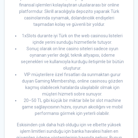
finansal işlemleri kolaylaştıran uluslararası bir online
platformdur. Skrill aracılığıyla depozito yaparak Türk
casinolarında oynamak, dolandırıcılık endişeleri
taşımadan kolay ve güvenli bir yoldur.
1xSlots durante iyi Türk on the web casinosu listeleri
içinde yerini sunduğu hizmetlerle tutuyor.
Sonuç olarak on line casino siteleri sadece oyun
oynanan yerler değil; teknik altyapısı, ödeme
seçenekleri ve kullanıcıyla kurduğu iletişimle bir bütün
oluşturur.
VIP müşterilere özel fırsatları da sunmaktan gurur
duyan Gaming Membership, online casinosu gözden
kaçmış olabilecek hatalarda ulaşılabilir olmak için
müşteri hizmeti sobre sunuyor.
20–50 TL gibi küçük bir miktar bile bir slot machine
game sağlayıcısının hızını, oyunun akıcılığını ve mobil
performansı görmek için yeterli olabilir.
Eskisinden çok daha hızlı olduğu için ve elbette yüksek
işlem limitleri sunduğu için banka havalesi halen en
güvenilen ödeme yöntemlerinin başında geliyor. Bunun