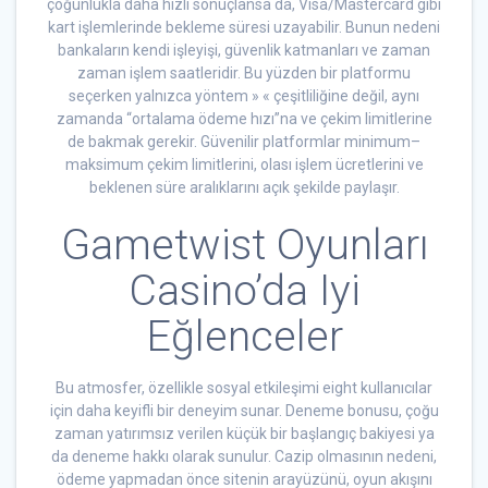
çoğunlukla daha hızlı sonuçlansa da, Visa/Mastercard gibi
kart işlemlerinde bekleme süresi uzayabilir. Bunun nedeni
bankaların kendi işleyişi, güvenlik katmanları ve zaman
zaman işlem saatleridir. Bu yüzden bir platformu
seçerken yalnızca yöntem » « çeşitliliğine değil, aynı
zamanda “ortalama ödeme hızı”na ve çekim limitlerine
de bakmak gerekir. Güvenilir platformlar minimum–
maksimum çekim limitlerini, olası işlem ücretlerini ve
beklenen süre aralıklarını açık şekilde paylaşır.
Gametwist Oyunları
Casino’da Iyi
Eğlenceler
Bu atmosfer, özellikle sosyal etkileşimi eight kullanıcılar
için daha keyifli bir deneyim sunar. Deneme bonusu, çoğu
zaman yatırımsız verilen küçük bir başlangıç bakiyesi ya
da deneme hakkı olarak sunulur. Cazip olmasının nedeni,
ödeme yapmadan önce sitenin arayüzünü, oyun akışını