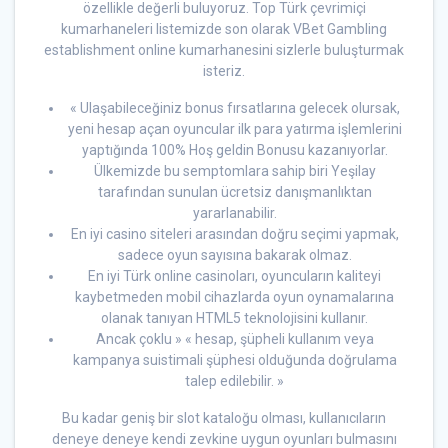
özellikle değerli buluyoruz. Top Türk çevrimiçi
kumarhaneleri listemizde son olarak VBet Gambling
establishment online kumarhanesini sizlerle buluşturmak
isteriz.
« Ulaşabileceğiniz bonus fırsatlarına gelecek olursak,
yeni hesap açan oyuncular ilk para yatırma işlemlerini
yaptığında 100% Hoş geldin Bonusu kazanıyorlar.
Ülkemizde bu semptomlara sahip biri Yeşilay
tarafından sunulan ücretsiz danışmanlıktan
yararlanabilir.
En iyi casino siteleri arasından doğru seçimi yapmak,
sadece oyun sayısına bakarak olmaz.
En iyi Türk online casinoları, oyuncuların kaliteyi
kaybetmeden mobil cihazlarda oyun oynamalarına
olanak tanıyan HTML5 teknolojisini kullanır.
Ancak çoklu » « hesap, şüpheli kullanım veya
kampanya suistimali şüphesi olduğunda doğrulama
talep edilebilir. »
Bu kadar geniş bir slot kataloğu olması, kullanıcıların
deneye deneye kendi zevkine uygun oyunları bulmasını