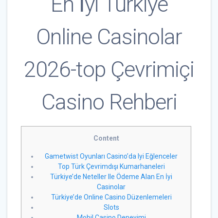
En İyi Türkiye
Online Casinolar
2026-top Çevrimiçi
Casino Rehberi
Content
Gametwist Oyunları Casino’da Iyi Eğlenceler
Top Türk Çevrimdışı Kumarhaneleri
Türkiye’de Neteller Ile Ödeme Alan En İyi
Casinolar
Türkiye’de Online Casino Düzenlemeleri
Slots
Mobil Casino Deneyimi