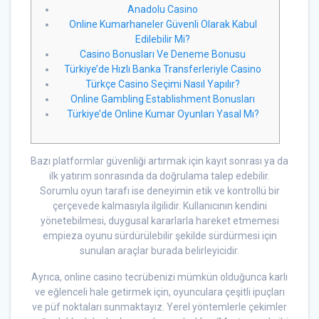
Anadolu Casino
Online Kumarhaneler Güvenli Olarak Kabul
Edilebilir Mi?
Casino Bonusları Ve Deneme Bonusu
Türkiye’de Hızlı Banka Transferleriyle Casino
Türkçe Casino Seçimi Nasıl Yapılır?
Online Gambling Establishment Bonusları
Türkiye’de Online Kumar Oyunları Yasal Mı?
Bazı platformlar güvenliği artırmak için kayıt sonrası ya da
ilk yatırım sonrasında da doğrulama talep edebilir.
Sorumlu oyun tarafı ise deneyimin etik ve kontrollü bir
çerçevede kalmasıyla ilgilidir. Kullanıcının kendini
yönetebilmesi, duygusal kararlarla hareket etmemesi
empieza oyunu sürdürülebilir şekilde sürdürmesi için
sunulan araçlar burada belirleyicidir.
Ayrıca, online casino tecrübenizi mümkün olduğunca karlı
ve eğlenceli hale getirmek için, oyunculara çeşitli ipuçları
ve püf noktaları sunmaktayız. Yerel yöntemlerle çekimler