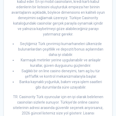
kabul eder. En iyi mobil casinoların, kredi kartı kabul
edenlerin bir listesini oluşturduk empieza her birinin
avantajlarını açıkladık, böylece dimensions en kaliteli oyun
deneyimini sağlamak üzereyiz. Türkiye Casinority
kataloğundaki casinolar gerçek parayla oynamak içindir
ve yalnızca kaybetmeyi göze alabileceğiniz parayı
yatırmanız gerekir.
Seçtiğimiz Türk çevrimiçi kumarhaneleri ülkenizde
bulunanlardan çeşitlilik ve depozit/bonus açılarından
daha iyi olabilir.
Karmaşık metinler yerine uygulanabilir ve anlaşılır
kurallar, güven duygusunu güçlendirir.
Sağlıklı bir on line casino deneyimi, tam ag bu tür
şeffaflık ve kontrol mekanizmalarıyla başlar.
Banka kaynaklı yoğunluk, bakım veya işlem saatleri
gibi durumlarda süre uzayabilir.
TR. Casinority Türk oyuncular için en iyi olarak belirlenen
casinoları sizlerle sunuyor. Türkiye’de online casino
sitelerinin adresi arasında güvenilir seçenek arıyorsanız,
2026 güncel listemiz size yol gösterir. Lisansı