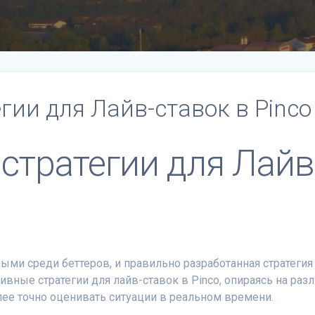
ии для Лайв-ставок в Pinco
тратегии для Лайв
ными среди беттеров, и правильно разработанная стратеги
ивные стратегии для лайв-ставок в Pinco, опираясь на ра
ее точно оценивать ситуации в реальном времени.