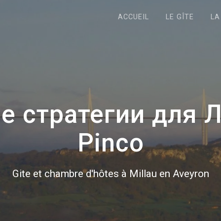
ACCUEIL
LE GÎTE
LA
 стратегии для Л
Pinco
Gite et chambre d'hôtes à Millau en Aveyron