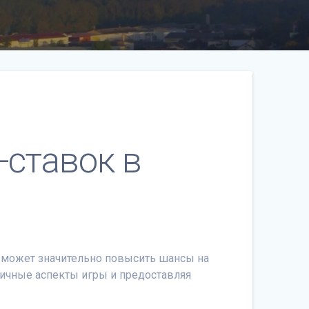
-ставок в
я может значительно повысить шансы на
зличные аспекты игры и предоставляя