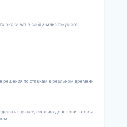
о включает в себя анализ текущего
е решения по ставкам в реальном времени.
делять заранее, сколько денег они готовы
лом: