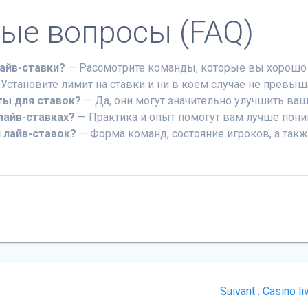
ые вопросы (FAQ)
лайв-ставки?
— Рассмотрите команды, которые вы хорошо з
Установите лимит на ставки и ни в коем случае не превыша
ты для ставок?
— Да, они могут значительно улучшить ваш
лайв-ставках?
— Практика и опыт помогут вам лучше пони
 лайв-ставок?
— Форма команд, состояние игроков, а так
Article
Suivant :
Casino li
suivant