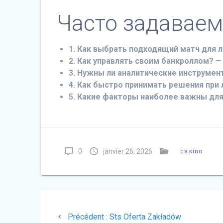
Часто задаваем
1. Как выбрать подходящий матч для 
2. Как управлять своим банкроллом?
— 
3. Нужны ли аналитические инструмен
4. Как быстро принимать решения при 
5. Какие факторы наиболее важны для
0
janvier 26, 2026
casino
Navigation
Article
Précédent :
Sts Oferta Zakładów