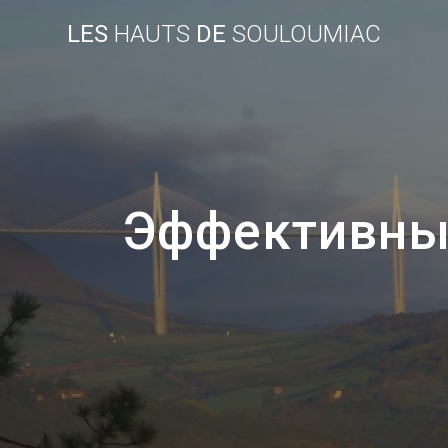
Skip
LES
HAUTS
DE
SOULOUMIAC
to
content
Эффективные