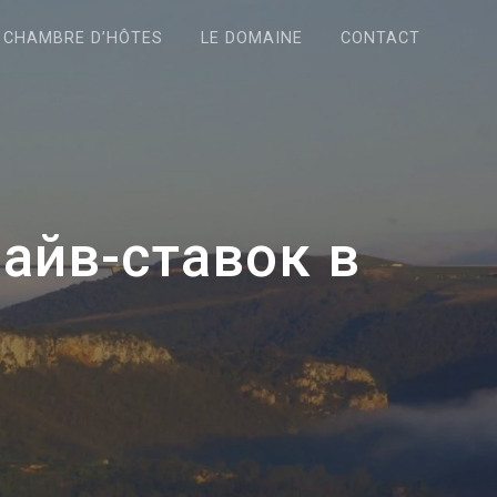
 CHAMBRE D’HÔTES
LE DOMAINE
CONTACT
айв-ставок в