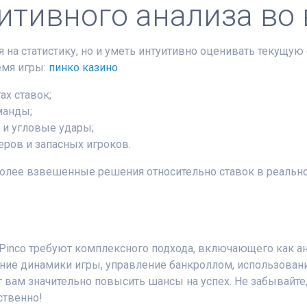
итивного анализа во
я на статистику, но и уметь интуитивно оценивать текущую
емя игры:
пинко казино
х ставок;
манды;
 и угловые удары;
ров и запасных игроков.
более взвешенные решения относительно ставок в реальн
Pinco требуют комплексного подхода, включающего как ана
ние динамики игры, управление банкроллом, использовани
 вам значительно повысить шансы на успех. Не забывайте,
ственно!