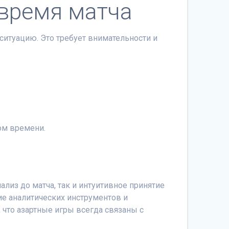
 время матча
 ситуацию. Это требует внимательности и
ом времени.
лиз до матча, так и интуитивное принятие
е аналитических инструментов и
 что азартные игры всегда связаны с