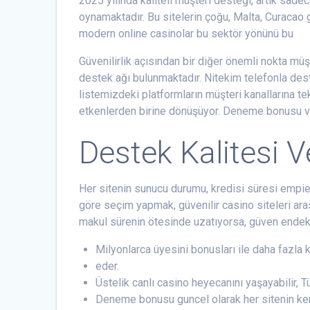
2025 yılında kaliteli müşteri desteği, artık sadec
oynamaktadır. Bu sitelerin çoğu, Malta, Curacao g
modern online casinolar bu sektör yönünü bu
Güvenilirlik açısından bir diğer önemli nokta m
destek ağı bulunmaktadır. Nitekim telefonla de
listemizdeki platformların müşteri kanallarına te
etkenlerden birine dönüşüyor. Deneme bonusu ve
Destek Kalitesi V
Her sitenin sunucu durumu, kredisi süresi empiez
göre seçim yapmak, güvenilir casino siteleri aras
makul sürenin ötesinde uzatıyorsa, güven endek
Milyonlarca üyesini bonusları ile daha fazla k
eder.
Üstelik canlı casino heyecanını yaşayabilir, T
Deneme bonusu guncel olarak her sitenin kendi