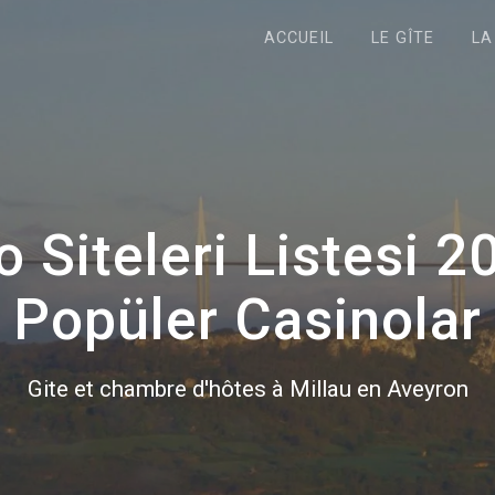
ACCUEIL
LE GÎTE
LA
no Siteleri Listesi 
Popüler Casinolar
Gite et chambre d'hôtes à Millau en Aveyron