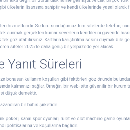
e bir lüks değil, bir zorunluluk haline gelmiştir. Ancak, birçok Tü
ibi ülkelerin lisansına sahiptir ve kendi ülkelerinde yasal olarak 
üşteri hizmetleridir. Sizlere sunduğumuz tüm sitelerde telefon, c
stek sunmak gerçekten kumar severlerin kendilerini güvende hisse
k tek göz atabilirsiniz. Kartların karıştırılma sesini duymak bile
ren siteler 2025’te daha geniş bir yelpazede yer alacak.
e Yanıt Süreleri
a bonusun kullanım koşulları gibi faktörleri göz önünde bulundur
ında kalmanızı sağlar. Örneğin, bir web-site güvenilir bir kurum 
si düşük demektir.
azandıran bir bahis şirketidir.
ürk pokeri, sanal spor oyunlari, rulet ve slot machine game oyunlari
 politikalarına ve koşullarına bağlıdır.