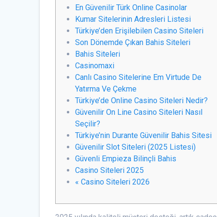
En Güvenilir Türk Online Casinolar
Kumar Sitelerinin Adresleri Listesi
Türkiye’den Erişilebilen Casino Siteleri
Son Dönemde Çıkan Bahis Siteleri
Bahis Siteleri
Casinomaxi
Canlı Casino Sitelerine Em Virtude De
Yatırma Ve Çekme
Türkiye’de Online Casino Siteleri Nedir?
Güvenilir On Line Casino Siteleri Nasıl
Seçilir?
Türkiye’nin Durante Güvenilir Bahis Sitesi
Güvenilir Slot Siteleri (2025 Listesi)
Güvenli Empieza Bilinçli Bahis
Casino Siteleri 2025
« Casino Siteleri 2026