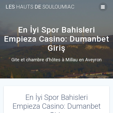
Skip
LES
HAUTS
DE
SOULOUMIAC
to
content
En İyi Spor Bahisleri
Empieza Casino: Dumanbet
Giriş
Gite et chambre d'hôtes à Millau en Aveyron
En İyi Spor Bahisleri
Empieza Casino: Dumanbet