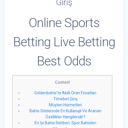
Giriş
Online Sports
Betting Live Betting
Best Odds
Content
Goldenbahis’te Akıllı Oran Fırsatları
Timebet Giriş
Müşteri Hizmetleri
Bahis Sitelerinde En Kullanışlı Ve Aranan
Özellikler Hangileridir?
En İyi Bahis Rehberi: Spor Bahisleri