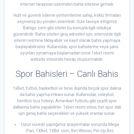
internet tarayıcısı üzerinden bahis sitesine girmek.
Hızlı ve güvenli ödeme yöntemlerine sahip, köklü firmaları
seçmeniz bu yönden önemlidir. Size tavsiye ettiğimiz
Bahigo. com gibi siteler bu konuyla ilgili oldukça
güvenilirdir. Bahis siteleri giriş adresleri için, sitemizde ilgili
sitenin resmine tıklayabilir ve kayıt olarak bahis yapmaya
başlayabilirsiniz. Kullanıcılar, spor bahislerine veya şans
oyunları oynamaya başlamadan önce 1xbet resmi
website sitesinde hesap oluşturmalıdır.
Spor Bahisleri – Canlı Bahis
1xBet, futbol, basketbol ve tenis dışında birçok spor dalına
da bahis yapma imkanı sunar. Kullanıcılar, voleybol,
hentbol, buz hokeyi, Amerikan futbolu gibi çeşitli spor
dallarına bahis yapabilirler. 1xbet resmi sitesi, her spor dalı
için geniş bahis seçenekleri ve yüksek oranlar sunar.
Uzun süredir yaptığımız araştırmalar sonunda Mega
Pari, 1XBet, 1XBit. com, Bet Winner, Pin-Up Bet,