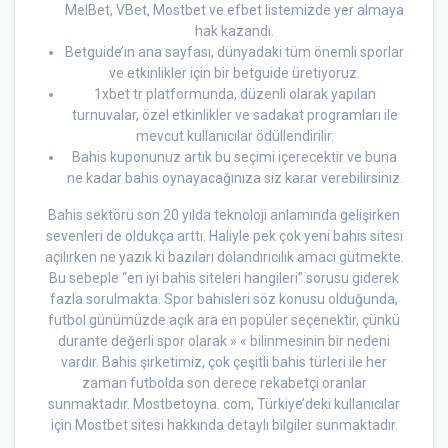
MelBet, VBet, Mostbet ve efbet listemizde yer almaya
hak kazandı.
Betguide’ın ana sayfası, dünyadaki tüm önemli sporlar
ve etkinlikler için bir betguide üretiyoruz.
1xbet tr platformunda, düzenli olarak yapılan
turnuvalar, özel etkinlikler ve sadakat programları ile
mevcut kullanıcılar ödüllendirilir.
Bahis kuponunuz artık bu seçimi içerecektir ve buna
ne kadar bahis oynayacağınıza siz karar verebilirsiniz.
Bahis sektörü son 20 yılda teknoloji anlamında gelişirken
sevenleri de oldukça arttı. Haliyle pek çok yeni bahis sitesi
açılırken ne yazık ki bazıları dolandırıcılık amacı gütmekte.
Bu sebeple “en iyi bahis siteleri hangileri” sorusu giderek
fazla sorulmakta. Spor bahisleri söz konusu olduğunda,
futbol günümüzde açık ara en popüler seçenektir, çünkü
durante değerli spor olarak » « bilinmesinin bir nedeni
vardır. Bahis şirketimiz, çok çeşitli bahis türleri ile her
zaman futbolda son derece rekabetçi oranlar
sunmaktadır. Mostbetoyna. com, Türkiye’deki kullanıcılar
için Mostbet sitesi hakkında detaylı bilgiler sunmaktadır.