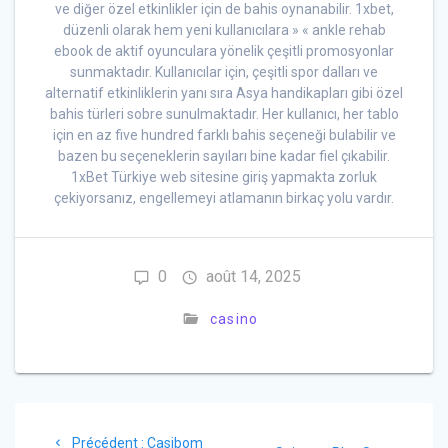
ve diğer özel etkinlikler için de bahis oynanabilir. 1xbet,
düzenli olarak hem yeni kullanıcılara » « ankle rehab
ebook de aktif oyunculara yönelik çeşitli promosyonlar
sunmaktadır. Kullanıcılar için, çeşitli spor dalları ve
alternatif etkinliklerin yanı sıra Asya handikapları gibi özel
bahis türleri sobre sunulmaktadır. Her kullanıcı, her tablo
için en az five hundred farklı bahis seçeneği bulabilir ve
bazen bu seçeneklerin sayıları bine kadar fiel çıkabilir.
1xBet Türkiye web sitesine giriş yapmakta zorluk
çekiyorsanız, engellemeyi atlamanın birkaç yolu vardır.
0
août 14, 2025
casino
Navigation
Article
Précédent :
Casibom