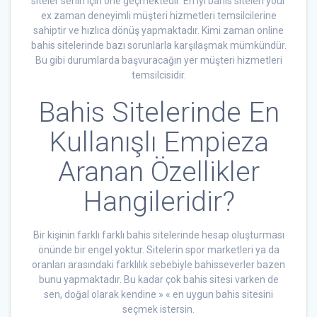
siteler senin için öne geçmektedir. En iyi bahis siteleri your
ex zaman deneyimli müşteri hizmetleri temsilcilerine
sahiptir ve hızlıca dönüş yapmaktadır. Kimi zaman online
bahis sitelerinde bazı sorunlarla karşılaşmak mümkündür.
Bu gibi durumlarda başvuracağın yer müşteri hizmetleri
temsilcisidir.
Bahis Sitelerinde En
Kullanışlı Empieza
Aranan Özellikler
Hangileridir?
Bir kişinin farklı farklı bahis sitelerinde hesap oluşturması
önünde bir engel yoktur. Sitelerin spor marketleri ya da
oranları arasındaki farklılık sebebiyle bahisseverler bazen
bunu yapmaktadır. Bu kadar çok bahis sitesi varken de
sen, doğal olarak kendine » « en uygun bahis sitesini
seçmek istersin.