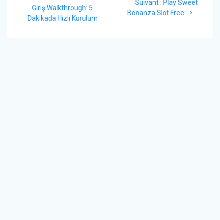
de
Article
Suivant :
Play Sweet
précédent
Giriş Walkthrough: 5
suivant
Bonanza Slot Free
:
Dakikada Hızlı Kurulum
l’article
: