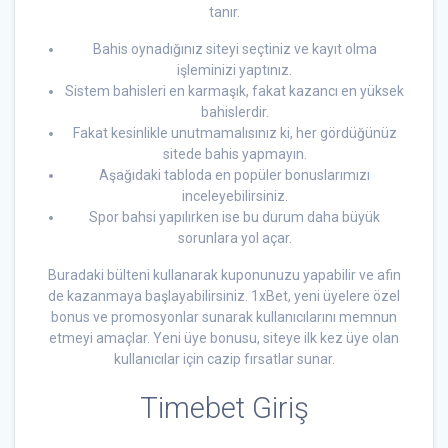
tanır.
Bahis oynadığınız siteyi seçtiniz ve kayıt olma
işleminizi yaptınız.
Sistem bahisleri en karmaşık, fakat kazancı en yüksek
bahislerdir.
Fakat kesinlikle unutmamalısınız ki, her gördüğünüz
sitede bahis yapmayın.
Aşağıdaki tabloda en popüler bonuslarımızı
inceleyebilirsiniz.
Spor bahsi yapılırken ise bu durum daha büyük
sorunlara yol açar.
Buradaki bülteni kullanarak kuponunuzu yapabilir ve afin
de kazanmaya başlayabilirsiniz. 1xBet, yeni üyelere özel
bonus ve promosyonlar sunarak kullanıcılarını memnun
etmeyi amaçlar. Yeni üye bonusu, siteye ilk kez üye olan
kullanıcılar için cazip fırsatlar sunar.
Timebet Giriş