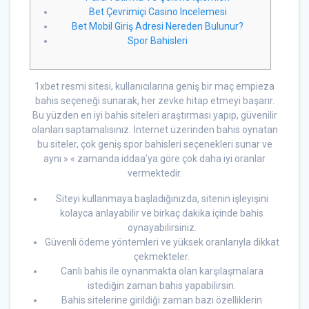
Bet Çevrimiçi Casino Incelemesi
Bet Mobil Giriş Adresi Nereden Bulunur?
Spor Bahisleri
1xbet resmi sitesi, kullanıcılarına geniş bir maç empieza
bahis seçeneği sunarak, her zevke hitap etmeyi başarır.
Bu yüzden en iyi bahis siteleri araştırması yapıp, güvenilir
olanları saptamalısınız. İnternet üzerinden bahis oynatan
bu siteler, çok geniş spor bahisleri seçenekleri sunar ve
aynı » « zamanda iddaa’ya göre çok daha iyi oranlar
vermektedir.
Siteyi kullanmaya başladığınızda, sitenin işleyişini
kolayca anlayabilir ve birkaç dakika içinde bahis
oynayabilirsiniz.
Güvenli ödeme yöntemleri ve yüksek oranlarıyla dikkat
çekmekteler.
Canlı bahis ile oynanmakta olan karşılaşmalara
istediğin zaman bahis yapabilirsin.
Bahis sitelerine girildiği zaman bazı özelliklerin