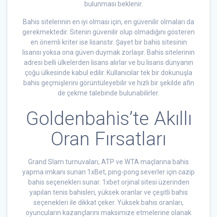
bulunması beklenir.
Bahis sitelerinin en iyi olması için, en güvenilir olmaları da
gerekmektedir. Sitenin güvenilir olup olmadığını gösteren
en önemli kriter ise lisanstır. Şayet bir bahis sitesinin
lisansı yoksa ona güven duymak zorlaşır. Bahis sitelerinin
adresi belli ülkelerden lisans alırlar ve bu lisans dünyanın
çoğu ülkesinde kabul edilir. Kullanıcılar tek bir dokunuşla
bahis geçmişlerini görüntüleyebilir ve hızlı bir şekilde afin
de çekme talebinde bulunabilirler.
Goldenbahis’te Akıllı
Oran Fırsatları
Grand Slam turnuvaları, ATP ve WTA maçlarına bahis
yapma imkanı sunan 1xBet, ping-pong severler için cazip
bahis seçenekleri sunar. 1xbet orjinal sitesi üzerinden
yapılan tenis bahisleri, yüksek oranlar ve çeşitli bahis
seçenekleri ile dikkat çeker. Yüksek bahis oranları,
oyuncuların kazançlarını maksimize etmelerine olanak