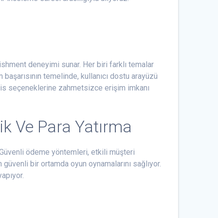
shment deneyimi sunar. Her biri farklı temalar
n başarısının temelinde, kullanıcı dostu arayüzü
 bahis seçeneklerine zahmetsizce erişim imkanı
lik Ve Para Yatırma
 Güvenli ödeme yöntemleri, etkili müşteri
ın güvenli bir ortamda oyun oynamalarını sağlıyor.
yapıyor.