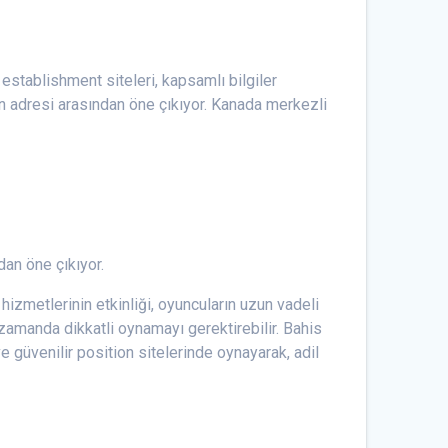
g establishment siteleri, kapsamlı bilgiler
in adresi arasından öne çıkıyor. Kanada merkezli
dan öne çıkıyor.
 hizmetlerinin etkinliği, oyuncuların uzun vadeli
zamanda dikkatli oynamayı gerektirebilir. Bahis
güvenilir position sitelerinde oynayarak, adil