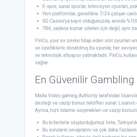
E-spor, sanal sporlar, televizyon oyunlari, po
Yeni platformlar, genellikle 7/24 çalışan canl
SG Casino’ya kayıt olduğunuzda, anında %100
7Bit, sadece kumar siteleri için değil, aynı 
PinCo, your ex zevke hitap eden slot oyunları em
ve özelliklerle donatılmış bu oyunlar, her seviy
ve teknolojik altyapısı yatmaktadır. PinCo, kulla
sağlar.
En Güvenilir Gambling E
Malta Video gaming Authority tarafından lisansla
desteği ve cazip bonus teklifleri sunar. Lisanslı
Ayrıca, hızlı ödeme seçenekleri ve cazip bonuslar,
Bu kriterlerle oluşturduğumuz liste, Türkiye’d
Bu soruların cevaplarını ve çok daha fazlası