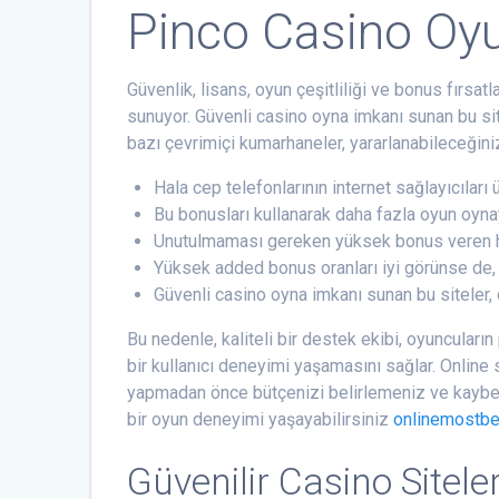
Pinco Casino Oyu
Güvenlik, lisans, oyun çeşitliliği ve bonus fırsatl
sunuyor. Güvenli casino oyna imkanı sunan bu sit
bazı çevrimiçi kumarhaneler, yararlanabileceğin
Hala cep telefonlarının internet sağlayıcıları ü
Bu bonusları kullanarak daha fazla oyun oynaya
Unutulmaması gereken yüksek bonus veren h
Yüksek added bonus oranları iyi görünse de, z
Güvenli casino oyna imkanı sunan bu siteler, o
Bu nedenle, kaliteli bir destek ekibi, oyuncuların
bir kullanıcı deneyimi yaşamasını sağlar. Online
yapmadan önce bütçenizi belirlemeniz ve kaybett
bir oyun deneyimi yaşayabilirsiniz
onlinemostbe
Güvenilir Casino Siteler