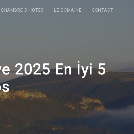
 CHAMBRE D’HÔTES
LE DOMAINE
CONTACT
e 2025 En İyi 5
os