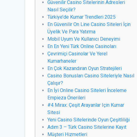
Güvenilir Casino Sitelerinin Adresleri
Nasıl Seçilir?
Türkiye’de Kumar Trendleri 2025
En Güvenilir On Line Casino Siteleri İçin
Üyelik Ve Para Yatırma
Mobil Uyum Ve Kullanıcı Deneyimi
En En Yeni Türk Online Casinoları
Çevrimiçi Casinolar Ve Yerel
Kumarhaneler
En Çok Kazandıran Oyun Stratejileri
Casino Bonusları Casino Siteleriyle Nasıl
Çalışır?
En İyi Online Casino Siteleri İnceleme
Empieza Önerileri
#4 Mirax: Çeşit Arayanlar Için Kumar
Sitesi
Yeni Casino Sitelerinde Oyun Çeşitliliği
Adım 3 – Türk Casino Sitelerine Kayıt
Müşteri Hizmetleri