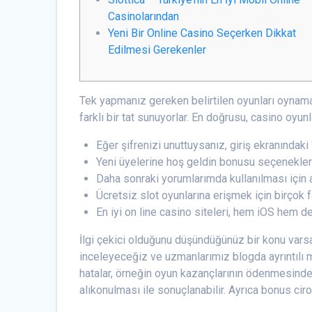
Casinolarından
Yeni Bir Online Casino Seçerken Dikkat
Edilmesi Gerekenler
Tek yapmanız gereken belirtilen oyunları oynama
farklı bir tat sunuyorlar. En doğrusu, casino oy
Eğer şifrenizi unuttuysanız, giriş ekranındaki
Yeni üyelerine hoş geldin bonusu seçenekler
Daha sonraki yorumlarımda kullanılması için 
Ücretsiz slot oyunlarına erişmek için birçok f
En iyi on line casino siteleri, hem iOS hem 
İlgi çekici olduğunu düşündüğünüz bir konu varsa,
inceleyeceğiz ve uzmanlarımız blogda ayrıntılı ma
hatalar, örneğin oyun kazançlarının ödenmesinde s
alıkonulması ile sonuçlanabilir. Ayrıca bonus ciro 