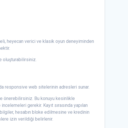
celi, heyecan verici ve klasik oyun deneyiminden
ektir.
 oluşturabilirsiniz.
a responsive web sitelerinin adresleri sunar.
e önerebilirsiniz. Bu konuyu kesinlikle
 incelemeleri gerekir. Kayıt sırasında yapılan
 bilgiler, hesabın bloke edilmesine ve kredinin
re izin verildiği belirlenir.