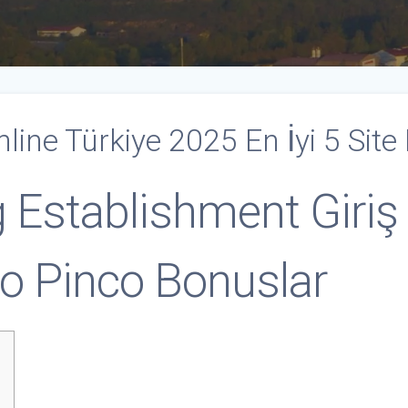
Online Türkiye 2025 En İyi 5 Si
 Establishment Giri
no Pinco Bonuslar