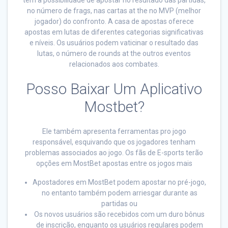
no número de frags, nas cartas at the no MVP (melhor
jogador) do confronto. A casa de apostas oferece
apostas em lutas de diferentes categorias significativas
e níveis. Os usuários podem vaticinar o resultado das
lutas, o número de rounds at the outros eventos
relacionados aos combates.
Posso Baixar Um Aplicativo
Mostbet?
Ele também apresenta ferramentas pro jogo
responsável, esquivando que os jogadores tenham
problemas associados ao jogo. Os fãs de E-sports terão
opções em MostBet apostas entre os jogos mais
Apostadores em MostBet podem apostar no pré-jogo,
no entanto também podem arriesgar durante as
partidas ou
Os novos usuários são recebidos com um duro bônus
de inscrição, enquanto os usuários regulares podem