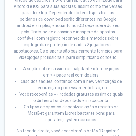
Android e iOS para suas apostas, assim como the versão
para desktop. Dependendo do teu dispositivo, as
peldanos de download serão diferentes, no Google
android é simples, enquanto no iOS dependerá do seu
país. Trata-se de o cassino e incapere de apostas
confiável, com registro reconhecido e métodos sobre
criptografia e proteção de dados 2 jogadores e
apostadores. Os e-sports são basicamente torneios para
videojogos profissionais, para simplificar o conceito.
A seção sobre cassino ao palpitante oferece jogos
em » « pace real com dealers.
caso dos saques, contando com a new verificação de
segurança, o processamento leva, no
Você receberá as » « rodadas gratuitas assim os quais
o dinheiro for depositado em sua conta.
Os tipos de apostas disponíveis após o registro no
MostBet garantem lucros bastante bons para
operating system usuários.
No tonada direito, você encontrará o botão “Registrar”