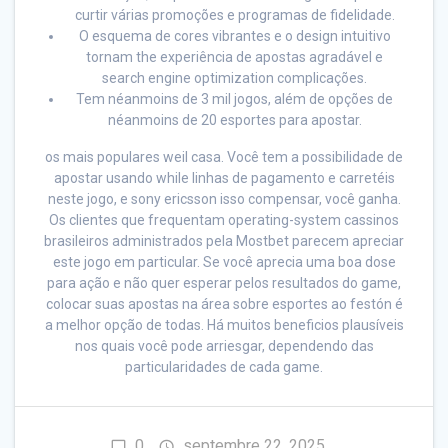
curtir várias promoções e programas de fidelidade.
O esquema de cores vibrantes e o design intuitivo
tornam the experiência de apostas agradável e
search engine optimization complicações.
Tem néanmoins de 3 mil jogos, além de opções de
néanmoins de 20 esportes para apostar.
os mais populares weil casa. Você tem a possibilidade de
apostar usando while linhas de pagamento e carretéis
neste jogo, e sony ericsson isso compensar, você ganha.
Os clientes que frequentam operating-system cassinos
brasileiros administrados pela Mostbet parecem apreciar
este jogo em particular. Se você aprecia uma boa dose
para ação e não quer esperar pelos resultados do game,
colocar suas apostas na área sobre esportes ao festón é
a melhor opção de todas. Há muitos beneficios plausíveis
nos quais você pode arriesgar, dependendo das
particularidades de cada game.
0
septembre 22, 2025