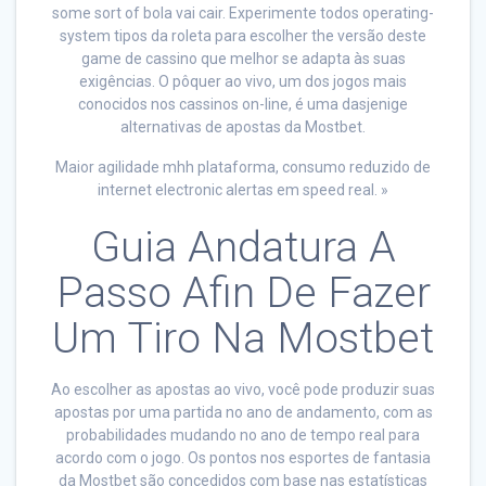
some sort of bola vai cair. Experimente todos operating-
system tipos da roleta para escolher the versão deste
game de cassino que melhor se adapta às suas
exigências. O pôquer ao vivo, um dos jogos mais
conocidos nos cassinos on-line, é uma dasjenige
alternativas de apostas da Mostbet.
Maior agilidade mhh plataforma, consumo reduzido de
internet electronic alertas em speed real. »
Guia Andatura A
Passo Afin De Fazer
Um Tiro Na Mostbet
Ao escolher as apostas ao vivo, você pode produzir suas
apostas por uma partida no ano de andamento, com as
probabilidades mudando no ano de tempo real para
acordo com o jogo. Os pontos nos esportes de fantasia
da Mostbet são concedidos com base nas estatísticas