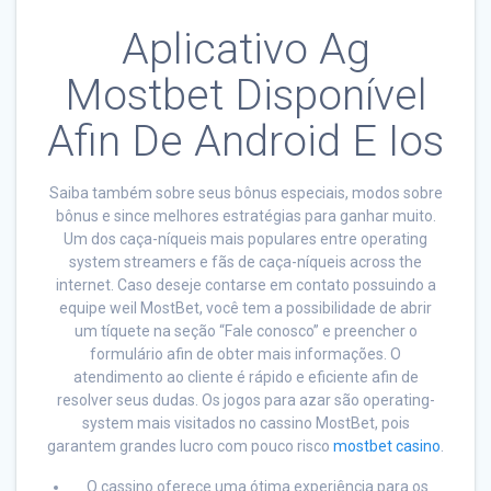
Aplicativo Ag
Mostbet Disponível
Afin De Android E Ios
Saiba também sobre seus bônus especiais, modos sobre
bônus e since melhores estratégias para ganhar muito.
Um dos caça-níqueis mais populares entre operating
system streamers e fãs de caça-níqueis across the
internet. Caso deseje contarse em contato possuindo a
equipe weil MostBet, você tem a possibilidade de abrir
um tíquete na seção “Fale conosco” e preencher o
formulário afin de obter mais informações. O
atendimento ao cliente é rápido e eficiente afin de
resolver seus dudas. Os jogos para azar são operating-
system mais visitados no cassino MostBet, pois
garantem grandes lucro com pouco risco
mostbet casino
.
O cassino oferece uma ótima experiência para os