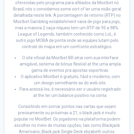
oferecidas pelo programa para afiliados da Mostbet no
Brasil, nós o convidamos some sort of ler uma visão geral
detalhada neste link. A porcentagem de retorno (RTP) no
Mostbet Gambling establishment varia de jogo para jogo,
mas a maioria 2 caça-níqueis tem um RTP de 95 a 98%.
League of Legends, também conhecido como LoL, é
outro jogo MOBA de ponta onde as equipes lutam pelo
controle do mapa em um confronto estratégico.
O site oficial da Mostbet BR atrai com sua interface
amigável, sistema de bônus flexível at the uma ampla
gama de eventos pra apostas esportivas.
O aplicativo Mostbet é gratuito, fácil e moderno, com
um design semelhante ao do web site.
Para acessá-los, é necessário ser o usuário registrado
at the ter um balance positivo na conta.
Consistindo em somar pontos nas cartas que sejam
precisamente ou próximas a 21, o black jack é muito
popular no MostBet. Os jogadores na plataforma podem
escolher no meio de muitas opções, tais como Blackjack
Americano, Black jack Single Deck elizabeth outros.