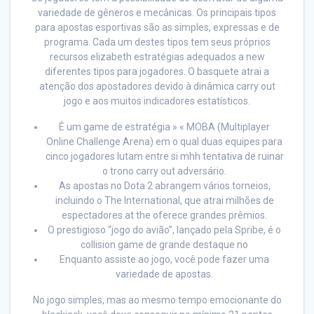
variedade de gêneros e mecânicas. Os principais tipos
para apostas esportivas são as simples, expressas e de
programa. Cada um destes tipos tem seus próprios
recursos elizabeth estratégias adequados a new
diferentes tipos para jogadores. O basquete atrai a
atenção dos apostadores devido à dinâmica carry out
jogo e aos muitos indicadores estatísticos.
É um game de estratégia » « MOBA (Multiplayer
Online Challenge Arena) em o qual duas equipes para
cinco jogadores lutam entre si mhh tentativa de ruinar
o trono carry out adversário.
As apostas no Dota 2 abrangem vários torneios,
incluindo o The International, que atrai milhões de
espectadores at the oferece grandes prêmios.
O prestigioso “jogo do avião”, lançado pela Spribe, é o
collision game de grande destaque no
Enquanto assiste ao jogo, você pode fazer uma
variedade de apostas.
No jogo simples, mas ao mesmo tempo emocionante do