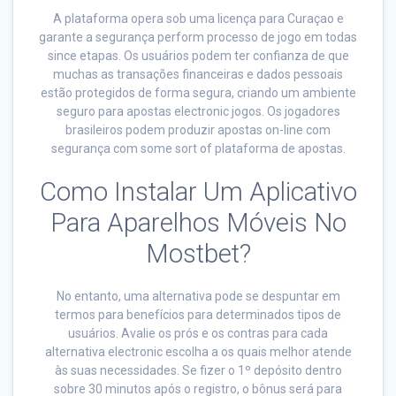
A plataforma opera sob uma licença para Curaçao e
garante a segurança perform processo de jogo em todas
since etapas. Os usuários podem ter confianza de que
muchas as transações financeiras e dados pessoais
estão protegidos de forma segura, criando um ambiente
seguro para apostas electronic jogos. Os jogadores
brasileiros podem produzir apostas on-line com
segurança com some sort of plataforma de apostas.
Como Instalar Um Aplicativo
Para Aparelhos Móveis No
Mostbet?
No entanto, uma alternativa pode se despuntar em
termos para benefícios para determinados tipos de
usuários. Avalie os prós e os contras para cada
alternativa electronic escolha a os quais melhor atende
às suas necessidades. Se fizer o 1º depósito dentro
sobre 30 minutos após o registro, o bônus será para