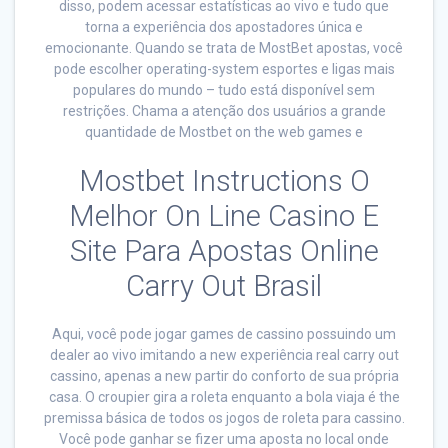
disso, podem acessar estatísticas ao vivo e tudo que
torna a experiência dos apostadores única e
emocionante. Quando se trata de MostBet apostas, você
pode escolher operating-system esportes e ligas mais
populares do mundo – tudo está disponível sem
restrições. Chama a atenção dos usuários a grande
quantidade de Mostbet on the web games e
Mostbet Instructions O
Melhor On Line Casino E
Site Para Apostas Online
Carry Out Brasil
Aqui, você pode jogar games de cassino possuindo um
dealer ao vivo imitando a new experiência real carry out
cassino, apenas a new partir do conforto de sua própria
casa. O croupier gira a roleta enquanto a bola viaja é the
premissa básica de todos os jogos de roleta para cassino.
Você pode ganhar se fizer uma aposta no local onde