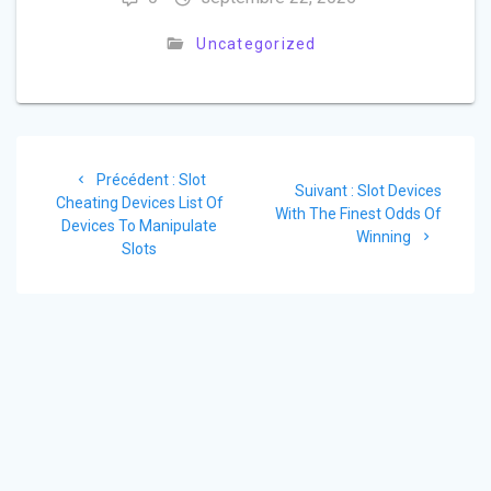
Uncategorized
Navigation
Article
Précédent :
Slot
de
Article
Suivant :
Slot Devices
précédent
Cheating Devices List Of
suivant
With The Finest Odds Of
:
Devices To Manipulate
l’article
:
Winning
Slots