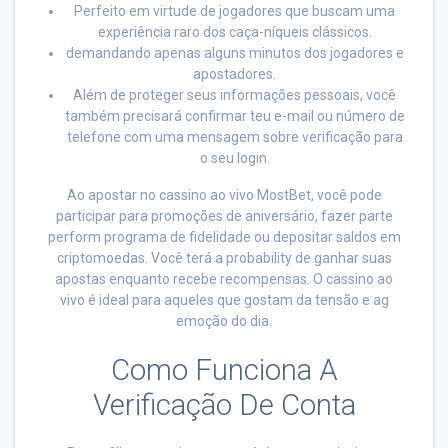
Perfeito em virtude de jogadores que buscam uma
experiência raro dos caça-níqueis clássicos.
demandando apenas alguns minutos dos jogadores e
apostadores.
Além de proteger seus informações pessoais, você
também precisará confirmar teu e-mail ou número de
telefone com uma mensagem sobre verificação para
o seu login.
Ao apostar no cassino ao vivo MostBet, você pode
participar para promoções de aniversário, fazer parte
perform programa de fidelidade ou depositar saldos em
criptomoedas. Você terá a probability de ganhar suas
apostas enquanto recebe recompensas. O cassino ao
vivo é ideal para aqueles que gostam da tensão e ag
emoção do dia.
Como Funciona A
Verificação De Conta