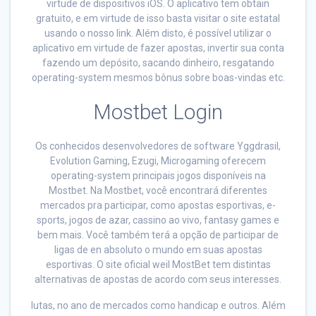
virtude de dispositivos iOS. O aplicativo tem obtain
gratuito, e em virtude de isso basta visitar o site estatal
usando o nosso link. Além disto, é possível utilizar o
aplicativo em virtude de fazer apostas, invertir sua conta
fazendo um depósito, sacando dinheiro, resgatando
operating-system mesmos bônus sobre boas-vindas etc.
Mostbet Login
Os conhecidos desenvolvedores de software Yggdrasil,
Evolution Gaming, Ezugi, Microgaming oferecem
operating-system principais jogos disponíveis na
Mostbet. Na Mostbet, você encontrará diferentes
mercados pra participar, como apostas esportivas, e-
sports, jogos de azar, cassino ao vivo, fantasy games e
bem mais. Você também terá a opção de participar de
ligas de en absoluto o mundo em suas apostas
esportivas. O site oficial weil MostBet tem distintas
alternativas de apostas de acordo com seus interesses.
lutas, no ano de mercados como handicap e outros. Além