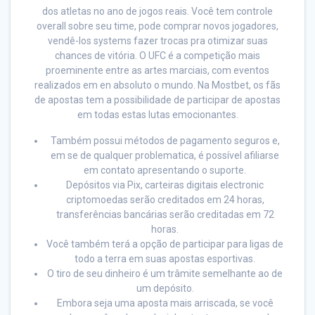
dos atletas no ano de jogos reais. Você tem controle
overall sobre seu time, pode comprar novos jogadores,
vendê-los systems fazer trocas pra otimizar suas
chances de vitória. O UFC é a competição mais
proeminente entre as artes marciais, com eventos
realizados em en absoluto o mundo. Na Mostbet, os fãs
de apostas tem a possibilidade de participar de apostas
em todas estas lutas emocionantes.
Também possui métodos de pagamento seguros e,
em se de qualquer problematica, é possível afiliarse
em contato apresentando o suporte.
Depósitos via Pix, carteiras digitais electronic
criptomoedas serão creditados em 24 horas,
transferências bancárias serão creditadas em 72
horas.
Você também terá a opção de participar para ligas de
todo a terra em suas apostas esportivas.
O tiro de seu dinheiro é um trâmite semelhante ao de
um depósito.
Embora seja uma aposta mais arriscada, se você