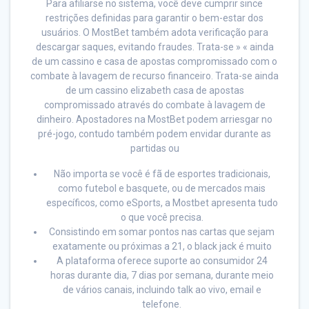
Para afiliarse no sistema, você deve cumprir since
restrições definidas para garantir o bem-estar dos
usuários. O MostBet também adota verificação para
descargar saques, evitando fraudes. Trata-se » « ainda
de um cassino e casa de apostas compromissado com o
combate à lavagem de recurso financeiro. Trata-se ainda
de um cassino elizabeth casa de apostas
compromissado através do combate à lavagem de
dinheiro. Apostadores na MostBet podem arriesgar no
pré-jogo, contudo também podem envidar durante as
partidas ou
Não importa se você é fã de esportes tradicionais,
como futebol e basquete, ou de mercados mais
específicos, como eSports, a Mostbet apresenta tudo
o que você precisa.
Consistindo em somar pontos nas cartas que sejam
exatamente ou próximas a 21, o black jack é muito
A plataforma oferece suporte ao consumidor 24
horas durante dia, 7 dias por semana, durante meio
de vários canais, incluindo talk ao vivo, email e
telefone.