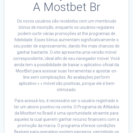
A Mostbet Br
Os novos usuários são recebidos com um membrudo
bônus de inscrição, enquanto os usuários regulares
podem curtir várias promoções at the programas de
fidelidade. Esses bônus aumentam significativamente o
seu poder de expresamente, dando-lhe mais chances de
ganhar bastante. O site apresenta uma versão móvel
correspondente, ideal afin de seu navegador móvel. Você
ainda tem a possibilidade de baixar o aplicativo oficial da
MostBet para acessar suas ferramentas e apostar on-
line sem complicações. As avaliações perform
aplicativo » « móvel são positivas, porque ele é bem
otimizado.
Para acessá-los, é necessário ser o usuário registrado e
ter um abono positivo na conta. O Programa de Afiliados
da Mostbet no Brasil é uma oportunidade atraente para
aqueles la cual querem ganhar recurso financeiro com a
promoção da marca. O programa oferece condições
flexíveis para operating-system parceiros, permitindo os