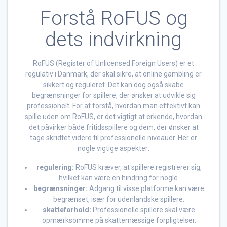
Forstå RoFUS og
dets indvirkning
RoFUS (Register of Unlicensed Foreign Users) er et
regulativ i Danmark, der skal sikre, at online gambling er
sikkert og reguleret. Det kan dog også skabe
begrænsninger for spillere, der ønsker at udvikle sig
professionelt. For at forstå, hvordan man effektivt kan
spille uden om RoFUS, er det vigtigt at erkende, hvordan
det påvirker både fritidsspillere og dem, der ønsker at
tage skridtet videre til professionelle niveauer. Her er
nogle vigtige aspekter:
regulering:
RoFUS kræver, at spillere registrerer sig,
hvilket kan være en hindring for nogle.
begrænsninger:
Adgang til visse platforme kan være
begrænset, især for udenlandske spillere.
skatteforhold:
Professionelle spillere skal være
opmærksomme på skattemæssige forpligtelser.