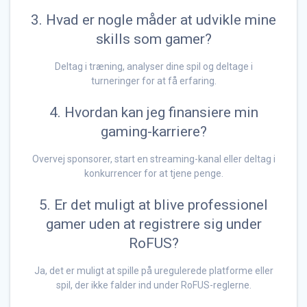
3. Hvad er nogle måder at udvikle mine
skills som gamer?
Deltag i træning, analyser dine spil og deltage i
turneringer for at få erfaring.
4. Hvordan kan jeg finansiere min
gaming-karriere?
Overvej sponsorer, start en streaming-kanal eller deltag i
konkurrencer for at tjene penge.
5. Er det muligt at blive professionel
gamer uden at registrere sig under
RoFUS?
Ja, det er muligt at spille på uregulerede platforme eller
spil, der ikke falder ind under RoFUS-reglerne.