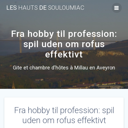
Skip
LES
HAUTS
DE
SOULOUMIAC
to
content
Fra hobby til profession:
spil uden om rofus
effektivt
Gite et chambre d'hôtes à Millau en Aveyron
Fra hobby til profession: spil
uden om rofus effektivt