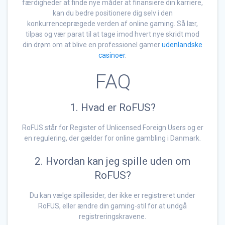
færdigheder at finde nye måder at finansiere din karriere,
kan du bedre positionere dig selv i den
konkurrenceprægede verden af online gaming. Så lær,
tilpas og vær parat til at tage imod hvert nye skridt mod
din drøm om at blive en professionel gamer
udenlandske
casinoer
.
FAQ
1. Hvad er RoFUS?
RoFUS står for Register of Unlicensed Foreign Users og er
en regulering, der gælder for online gambling i Danmark.
2. Hvordan kan jeg spille uden om
RoFUS?
Du kan vælge spillesider, der ikke er registreret under
RoFUS, eller ændre din gaming-stil for at undgå
registreringskravene.