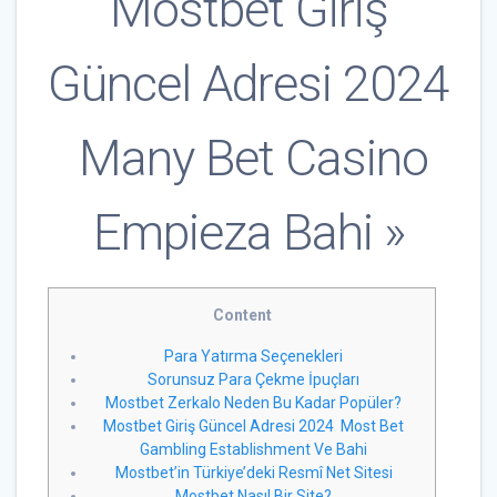
Mostbet Giriş
Güncel Adresi 2024
️ Many Bet Casino
Empieza Bahi »
Content
Para Yatırma Seçenekleri
Sorunsuz Para Çekme İpuçları
Mostbet Zerkalo Neden Bu Kadar Popüler?
Mostbet Giriş Güncel Adresi 2024 ️ Most Bet
Gambling Establishment Ve Bahi
Mostbet’in Türkiye’deki Resmî Net Sitesi
Mostbet Nasıl Bir Site?