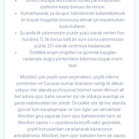
Sbtech altyapılı Mostbahis sürekli para kaybeden
üyelerine kayıp bonusu da veriyor.
Kumarhanede ya da spor bahislerinde kullanılabilecek
en büyük hoşgeldin bonusunu almak için kaydolurken
kodu kullanın.
Şu anda ilk yatırımınızın yüzde yüzü olarak verilen five-
hundred TL’lik bonus belli bir süre sonra yatırımınızın
yüzde 25’i olarak verilmeye başlanacak.
Özellikle erişim engelleri ve güvenlik kaygıları
nedeniyle doğru yöntemlerin bilinmesi büyük önem
taşır.
Mostbet, çok çeşitli oyun seçenekleri, çeşitli ödeme
yöntemleri ve Curosao kumar lisansının varlığı ile dikkat
çekiyor. Her alanda profesyonel hizmet veren Almost all
bet adresi spor bahsi severler için de oldukça avantajlı ve
şanslı olabilecekleri bir sitedir. Öncelikle site de her alanda
güncel tüm karşılaşmalar ve tüm ligler yer almaktadır.
Mostbet giriş yaparak, hem spor bahislerinde hem de
Mostbet casino » « oyunlarında keyifli vakit geçirebilir,
çeşitli bonuslardan yararlanarak kazancınızı
artırabilirsiniz. Mostbet, hem spor bahisleri hem de casino