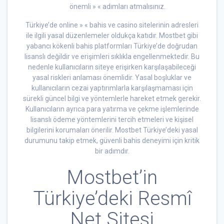
önemli » « adımları atmalısınız.
Türkiye’de online » « bahis ve casino sitelerinin adresleri
ile ilgili yasal düzenlemeler oldukça katıdır. Mostbet gibi
yabancı kökenli bahis platformları Türkiye’de doğrudan
lisanslı değildir ve erişimleri sıklıkla engellenmektedir. Bu
nedenle kullanıcıların siteye erişirken karşılaşabileceği
yasal riskleri anlaması önemlidir. Yasal boşluklar ve
kullanıcıların cezai yaptırımlarla karşılaşmaması için
sürekli güncel bilgi ve yöntemlerle hareket etmek gerekir.
Kullanıcıların ayrıca para yatırma ve çekme işlemlerinde
lisanslı ödeme yöntemlerini tercih etmeleri ve kişisel
bilgilerini korumaları önerilir. Mostbet Türkiye’deki yasal
durumunu takip etmek, güvenli bahis deneyimi için kritik
bir adımdır.
Mostbet’in
Türkiye’deki Resmî
Net Sitesi