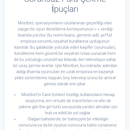
İpuçları
Mostbet, operasyonlarını uluslararası geçerliliği olan
saygın bir oyun denetleme komisyonunun » « verdiği
lisansla yürütür. Bu resmi lisans, geminin adil, şeffaf
empieza sorumlu seyahat kurallarına uyduğunun
kanıtıdır. Bu galakside yolculuk eden kaşifler (oyuncular),
kendilerine hem güvenli bir seyahat rotası sunacak hem
de bu yolculuğu unutulmaz kılacak, ileri teknolojiye sahip
bir uzay gemisi ararlar. İşte Mostbet, bu noktada, adından
aldığı ilhamla oyuncuları en uzak empieza en kazançlı
yıldız sistemlerine taşıyan, boy teknoloji ürünü bir amiral
gemisi olarak öne çıkar.
Mostbet’in Canlı Sohbet özelliği, kullanıcıların hesap
oluşturma, em virtude de transferleri ve afin de
çekme gibi the girl türlü sorusunda yardım almaları için
hızlı ve etkili bir yol sağlar.
Olağan bahislerde, bir bahisçiyle bir etkinliğin
sonucuna ya da bir oyunun sonucuna bahis oynarsınız.