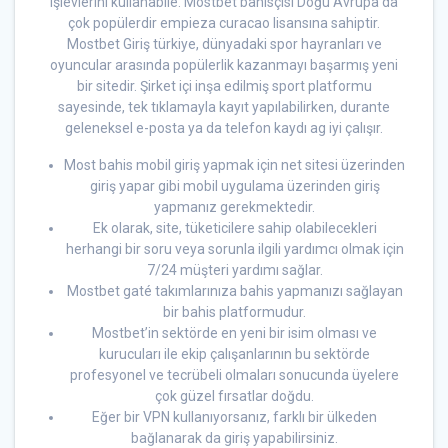
işlevlerini kullanabile. Mostbet bahisçisi Doğu Avrupa’da
çok popülerdir empieza curacao lisansına sahiptir.
Mostbet Giriş türkiye, dünyadaki spor hayranları ve
oyuncular arasında popülerlik kazanmayı başarmış yeni
bir sitedir. Şirket içi inşa edilmiş sport platformu
sayesinde, tek tıklamayla kayıt yapılabilirken, durante
geleneksel e-posta ya da telefon kaydı ag iyi çalışır.
Most bahis mobil giriş yapmak için net sitesi üzerinden
giriş yapar gibi mobil uygulama üzerinden giriş
yapmanız gerekmektedir.
Ek olarak, site, tüketicilere sahip olabilecekleri
herhangi bir soru veya sorunla ilgili yardımcı olmak için
7/24 müşteri yardımı sağlar.
Mostbet gaté takımlarınıza bahis yapmanızı sağlayan
bir bahis platformudur.
Mostbet’in sektörde en yeni bir isim olması ve
kurucuları ile ekip çalışanlarının bu sektörde
profesyonel ve tecrübeli olmaları sonucunda üyelere
çok güzel fırsatlar doğdu.
Eğer bir VPN kullanıyorsanız, farklı bir ülkeden
bağlanarak da giriş yapabilirsiniz.