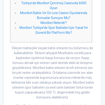
Türkiye’de Mostbet Çevrimiçi Casinoda 6000
Oyun
Mostbet Bahis Ve On Line Casino Oyunlarında
Bonuslar Sunuyor Mu?
Mostbet Nelerdir?
Mostbet Türkiye’de Spor Bahisleri Için Yasal Ve
Güvenli Bir Platform Mu?
Dileyen bahisçiler kaçak bahis sitesinin bu bölümünü de
kullanabilirler. Sbtech altyapılı Mostbahis sürekli para
kaybeden üyelerine kayıp bonusu da veriyor. Kayıp
bonusu almak için sitenin canlı destek ekibi ile iletişime
geçebilirsiniz. Mostbet bahis sitesini tercih etmeniz için
birçok neden sıralayabiliriz. Ortalama üzerinde yer alan
oranlar sayesinde kuponunuza arizona miktarda maç
ekleseniz bile oran oldukça yüksek oluyor. Mostbet bahis
sitesinin spor bahisleri ya weil canlı bahisler bölümünde
kupon yapacaksanız 500 TL değerindeki hoş geldin
bonusunu alabilirsiniz.