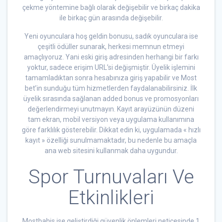
çekme yöntemine bağlı olarak değişebilir ve birkaç dakika
ile birkaç gün arasında değişebilir.
Yeni oyunculara hoş geldin bonusu, sadık oyunculara ise
çeşitli ödüller sunarak, herkesi memnun etmeyi
amaçlıyoruz. Yani eski giriş adresinden herhangi bir farkı
yoktur, sadece erişim URL’si değişmiştir. Üyelik işlemini
tamamladıktan sonra hesabınıza giriş yapabilir ve Most
bet’in sunduğu tüm hizmetlerden faydalanabilirsiniz. İlk
üyelik sırasında sağlanan added bonus ve promosyonları
değerlendirmeyi unutmayın. Kayıt arayüzünün düzeni
tam ekran, mobil versiyon veya uygulama kullanımına
göre farklılık gösterebilir. Dikkat edin ki, uygulamada « hızlı
kayıt » özelliği sunulmamaktadır, bu nedenle bu amaçla
ana web sitesini kullanmak daha uygundur.
Spor Turnuvaları Ve
Etkinlikleri
Mostbahis ise geliştirdiği güvenlik önlemleri neticesinde 1