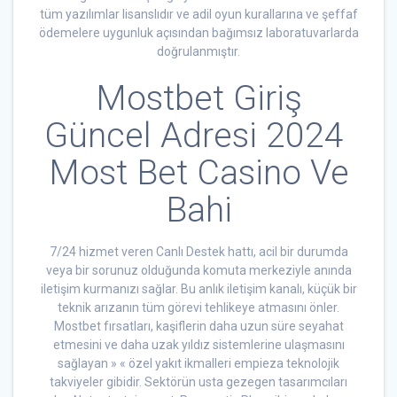
tüm yazılımlar lisanslıdır ve adil oyun kurallarına ve şeffaf
ödemelere uygunluk açısından bağımsız laboratuvarlarda
doğrulanmıştır.
Mostbet Giriş
Güncel Adresi 2024 ️
Most Bet Casino Ve
Bahi
7/24 hizmet veren Canlı Destek hattı, acil bir durumda
veya bir sorunuz olduğunda komuta merkeziyle anında
iletişim kurmanızı sağlar. Bu anlık iletişim kanalı, küçük bir
teknik arızanın tüm görevi tehlikeye atmasını önler.
Mostbet fırsatları, kaşiflerin daha uzun süre seyahat
etmesini ve daha uzak yıldız sistemlerine ulaşmasını
sağlayan » « özel yakıt ikmalleri empieza teknolojik
takviyeler gibidir. Sektörün usta gezegen tasarımcıları