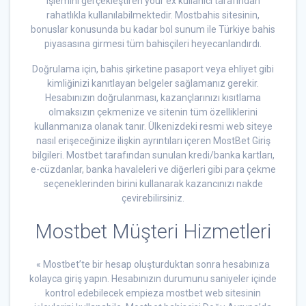
işlemini gerçekleştiren your ex kullanıcı tarafından
rahatlıkla kullanılabilmektedir. Mostbahis sitesinin,
bonuslar konusunda bu kadar bol sunum ile Türkiye bahis
piyasasına girmesi tüm bahisçileri heyecanlandırdı.
Doğrulama için, bahis şirketine pasaport veya ehliyet gibi
kimliğinizi kanıtlayan belgeler sağlamanız gerekir.
Hesabınızın doğrulanması, kazançlarınızı kısıtlama
olmaksızın çekmenize ve sitenin tüm özelliklerini
kullanmanıza olanak tanır. Ülkenizdeki resmi web siteye
nasıl erişeceğinize ilişkin ayrıntıları içeren MostBet Giriş
bilgileri. Mostbet tarafından sunulan kredi/banka kartları,
e-cüzdanlar, banka havaleleri ve diğerleri gibi para çekme
seçeneklerinden birini kullanarak kazancınızı nakde
çevirebilirsiniz.
Mostbet Müşteri Hizmetleri
« Mostbet’te bir hesap oluşturduktan sonra hesabınıza
kolayca giriş yapın. Hesabınızın durumunu saniyeler içinde
kontrol edebilecek empieza mostbet web sitesinin