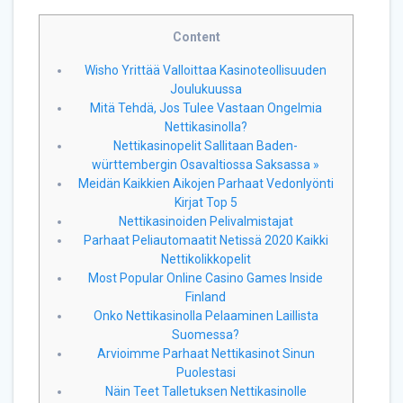
Content
Wisho Yrittää Valloittaa Kasinoteollisuuden
Joulukuussa
Mitä Tehdä, Jos Tulee Vastaan Ongelmia
Nettikasinolla?
Nettikasinopelit Sallitaan Baden-
württembergin Osavaltiossa Saksassa »
Meidän Kaikkien Aikojen Parhaat Vedonlyönti
Kirjat Top 5
Nettikasinoiden Pelivalmistajat
Parhaat Peliautomaatit Netissä 2020 Kaikki
Nettikolikkopelit
Most Popular Online Casino Games Inside
Finland
Onko Nettikasinolla Pelaaminen Laillista
Suomessa?
Arvioimme Parhaat Nettikasinot Sinun
Puolestasi
Näin Teet Talletuksen Nettikasinolle