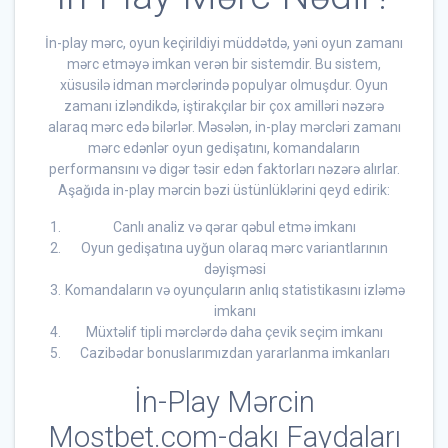
İn-play mərc, oyun keçirildiyi müddətdə, yəni oyun zamanı
mərc etməyə imkan verən bir sistemdir. Bu sistem,
xüsusilə idman mərclərində populyar olmuşdur. Oyun
zamanı izləndikdə, iştirakçılar bir çox amilləri nəzərə
alaraq mərc edə bilərlər. Məsələn, in-play mərcləri zamanı
mərc edənlər oyun gedişatını, komandaların
performansını və digər təsir edən faktorları nəzərə alırlar.
Aşağıda in-play mərcin bəzi üstünlüklərini qeyd edirik:
Canlı analiz və qərar qəbul etmə imkanı
Oyun gedişatına uyğun olaraq mərc variantlarının
dəyişməsi
Komandaların və oyunçuların anlıq statistikasını izləmə
imkanı
Müxtəlif tipli mərclərdə daha çevik seçim imkanı
Cazibədar bonuslarımızdan yararlanma imkanları
İn-Play Mərcin
Mostbet.com-dakı Faydaları