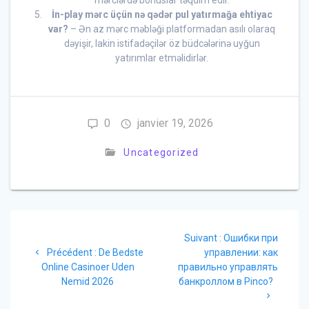
İn-play mərc üçün nə qədər pul yatırmağa ehtiyac
var?
– Ən az mərc məbləği platformadan asılı olaraq
dəyişir, lakin istifadəçilər öz büdcələrinə uyğun
yatırımlar etməlidirlər.
0
janvier 19, 2026
Uncategorized
Navigation
Article
Suivant :
Ошибки при
de
Article
suivant
Précédent :
De Bedste
управлении: как
précédent
:
Online Casinoer Uden
правильно управлять
l’article
:
Nemid 2026
банкроллом в Pinco?