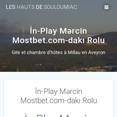
Skip
LES
HAUTS
DE
SOULOUMIAC
to
content
İn-Play Mərcin
Mostbet.com-dakı Rolu
Gite et chambre d'hôtes à Millau en Aveyron
İn-Play Mərcin
Mostbet.com-dakı Rolu