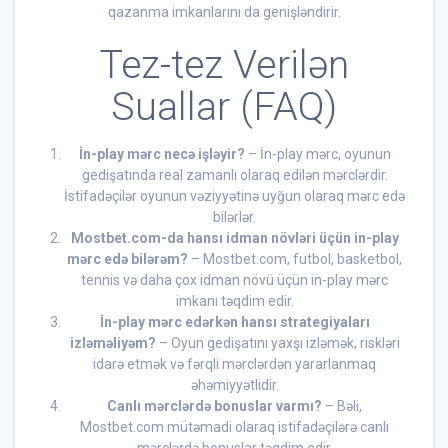
qazanma imkanlarını da genişləndirir.
Tez-tez Verilən
Suallar (FAQ)
İn-play mərc necə işləyir?
– İn-play mərc, oyunun
gedişatında real zamanlı olaraq edilən mərclərdir.
İstifadəçilər oyunun vəziyyətinə uyğun olaraq mərc edə
bilərlər.
Mostbet.com-da hansı idman növləri üçün in-play
mərc edə bilərəm?
– Mostbet.com, futbol, basketbol,
tennis və daha çox idman növü üçün in-play mərc
imkanı təqdim edir.
İn-play mərc edərkən hansı strategiyaları
izləməliyəm?
– Oyun gedişatını yaxşı izləmək, riskləri
idarə etmək və fərqli mərclərdən yararlanmaq
əhəmiyyətlidir.
Canlı mərclərdə bonuslar varmı?
– Bəli,
Mostbet.com mütəmadi olaraq istifadəçilərə canlı
mərclərdə bonuslar təqdim edir.