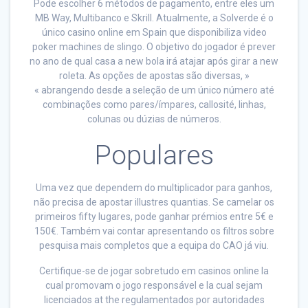
Pode escolher 6 métodos de pagamento, entre eles um
MB Way, Multibanco e Skrill. Atualmente, a Solverde é o
único casino online em Spain que disponibiliza video
poker machines de slingo. O objetivo do jogador é prever
no ano de qual casa a new bola irá atajar após girar a new
roleta. As opções de apostas são diversas, »
« abrangendo desde a seleção de um único número até
combinações como pares/ímpares, callosité, linhas,
colunas ou dúzias de números.
Populares
Uma vez que dependem do multiplicador para ganhos,
não precisa de apostar illustres quantias. Se camelar os
primeiros fifty lugares, pode ganhar prémios entre 5€ e
150€. Também vai contar apresentando os filtros sobre
pesquisa mais completos que a equipa do CAO já viu.
Certifique-se de jogar sobretudo em casinos online la
cual promovam o jogo responsável e la cual sejam
licenciados at the regulamentados por autoridades