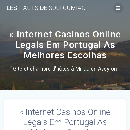
Skip
LES
HAUTS
DE
SOULOUMIAC
to
content
« Internet Casinos Online
Legais Em Portugal As
Melhores Escolhas
Gite et chambre d'hôtes à Millau en Aveyron
« Internet Casinos Online
Legais Em Portugal As