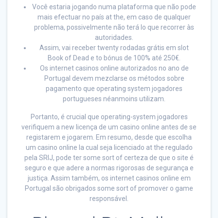
Você estaria jogando numa plataforma que não pode
mais efectuar no país at the, em caso de qualquer
problema, possivelmente não terá lo que recorrer às
autoridades.
Assim, vai receber twenty rodadas grátis em slot
Book of Dead e to bónus de 100% até 250€.
Os internet casinos online autorizados no ano de
Portugal devem mezclarse os métodos sobre
pagamento que operating system jogadores
portugueses néanmoins utilizam.
Portanto, é crucial que operating-system jogadores
verifiquem a new licença de um casino online antes de se
registarem e jogarem. Em resumo, desde que escolha
um casino online la cual seja licenciado at the regulado
pela SRIJ, pode ter some sort of certeza de que o site é
seguro e que adere a normas rigorosas de segurança e
justiça. Assim também, os internet casinos online em
Portugal são obrigados some sort of promover o game
responsável.