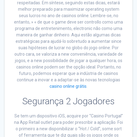
respeitadas. Em síntese, seguindo estas dicas, estará
melhor preparado para maximizar operating system
seus lucros no ano de casinos online. Lembre-se, no
entanto, » « de que o game deve ser controllo como uma
programa de entretenimento, electronic não como uma
maneira de ganhar dinheiro. Aqui estão algumas dicas
estratégicas para ajudá-lo sobretudo a aumentar since
suas hipóteses de lucrar no globo do jogo online. Por
outro cara, se valoriza a new conveniência, variedade de
jogos, e a new possibilidade de jogar a qualquer hora, os
casinos online podem ser the opção ideal. Portanto, no
futuro, podemos esperar que a indústria de casinos
continue a inovar e a adaptar-se às novas tecnologias
casino online grátis
.
Segurança 2 Jogadores
Se tem um dispositivo iOS, acquire por “Casino Portugal”
na App Retail outlet para poder prescribir a aplicação. Foi
o primeiro a new disponibilizar o “Hot / Cold”, some sort
of ferramenta que te diz quais são os jogos onde os