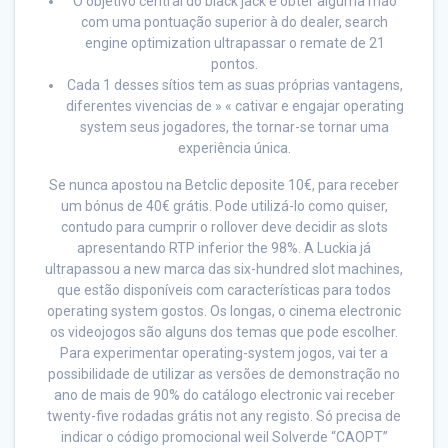
O objetivo central do black jack é obter alguma mão
com uma pontuação superior à do dealer, search
engine optimization ultrapassar o remate de 21
pontos.
Cada 1 desses sítios tem as suas próprias vantagens,
diferentes vivencias de » « cativar e engajar operating
system seus jogadores, the tornar-se tornar uma
experiência única.
Se nunca apostou na Betclic deposite 10€, para receber
um bónus de 40€ grátis. Pode utilizá-lo como quiser,
contudo para cumprir o rollover deve decidir as slots
apresentando RTP inferior the 98%. A Luckia já
ultrapassou a new marca das six-hundred slot machines,
que estão disponíveis com características para todos
operating system gostos. Os longas, o cinema electronic
os videojogos são alguns dos temas que pode escolher.
Para experimentar operating-system jogos, vai ter a
possibilidade de utilizar as versões de demonstração no
ano de mais de 90% do catálogo electronic vai receber
twenty-five rodadas grátis not any registo. Só precisa de
indicar o código promocional weil Solverde “CAOPT”