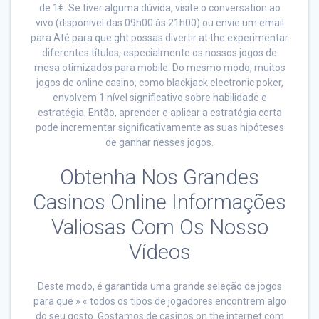
de 1€. Se tiver alguma dúvida, visite o conversation ao
vivo (disponível das 09h00 às 21h00) ou envie um email
para Até para que ght possas divertir at the experimentar
diferentes títulos, especialmente os nossos jogos de
mesa otimizados para mobile. Do mesmo modo, muitos
jogos de online casino, como blackjack electronic poker,
envolvem 1 nível significativo sobre habilidade e
estratégia. Então, aprender e aplicar a estratégia certa
pode incrementar significativamente as suas hipóteses
de ganhar nesses jogos.
Obtenha Nos Grandes
Casinos Online Informações
Valiosas Com Os Nosso
Vídeos
Deste modo, é garantida uma grande seleção de jogos
para que » « todos os tipos de jogadores encontrem algo
do seu gosto. Gostamos de casinos on the internet com