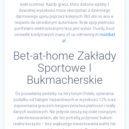
wykroczenia). Każdy gracz, który dokona wpłaty t
dowolnej wysokości może skorzystać z dziennego
darmowego spinu poprzez kolejnych 365 dni no ano a
respeito de określonym automacie. Brak opcji płatności
portfelami elektronicznymi lecz jest wybór Trustly, bout
conseillé kredytowych many of us odmiennych
mostbet
pl
.
Bet-at-home Zakłady
Sportowe I
Bukmacherskie
Do posiadania siedziby na terytorium Polski, opłacania
podatku od habgier hazardowych w wysokości 12% oraz
zapewniania graczom bezpieczeństwa płatności i really
danych osobowych. Nie jedynie cieszą się stale rosnącym
zainteresowaniem, ale też potrafią przynosić bukom
realne korzyści – bez większego inwestowania watts nie