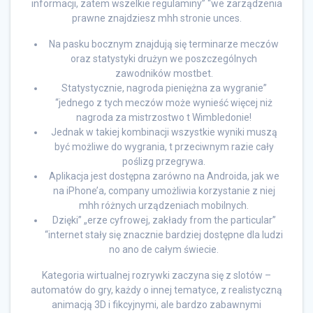
informacji, zatem wszelkie regulaminy” “we zarządzenia
prawne znajdziesz mhh stronie unces.
Na pasku bocznym znajdują się terminarze meczów
oraz statystyki drużyn we poszczególnych
zawodników mostbet.
Statystycznie, nagroda pieniężna za wygranie”
“jednego z tych meczów może wynieść więcej niż
nagroda za mistrzostwo t Wimbledonie!
Jednak w takiej kombinacji wszystkie wyniki muszą
być możliwe do wygrania, t przeciwnym razie cały
poślizg przegrywa.
Aplikacja jest dostępna zarówno na Androida, jak we
na iPhone’a, company umożliwia korzystanie z niej
mhh różnych urządzeniach mobilnych.
Dzięki” „erze cyfrowej, zakłady from the particular”
“internet stały się znacznie bardziej dostępne dla ludzi
no ano de całym świecie.
Kategoria wirtualnej rozrywki zaczyna się z slotów –
automatów do gry, każdy o innej tematyce, z realistyczną
animacją 3D i fikcyjnymi, ale bardzo zabawnymi