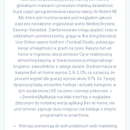
globalnymi markami i prowadzić stabilną działalność.
Duża część oprogramowania kasyna należy do Netent NE
AB, które jest monitorowane pod względem jakości
poprzez niezależne organizacje watts Wielkiej Brytanii,
Szwecji i Kanadzie. Zainteresowani mogą spędzić czas w
oddzielnym pomieszczeniu, grając w Are living Baccarat,
Live Online casino Hold’em i Football Studio, pokazując
swoje umiejętności w grach na żywo. Kasyno bet-at-
home w mgnieniu oka przeniesie Cię w realistyczną
atmosferę kasyna, w towarzystwie profesjonalnego
krupiera i zawodników z całego świata. Średnia marża w
kasynie Bet-at-home wynosi 2, 8-3, 0%, co oznacza, że
procent wypłat dla graczy wynosi około 97%. Do Twojej
dyspozycji będą wszystkie funkcje i actually kategorie, w
tym wydarzenia LIVE na żywo i turnieje pokerowe. »
« [newline]Aplikacja ma lekki interfejs o wyglądzie
zbliżonym do mobilnej wersji aplikacji Bet-at-home, nie
und nimmer zajmuje dużo miejsca i nie koliduje z innymi
programami w smartfonie.
Którego porównują do tych podatnych web marketing