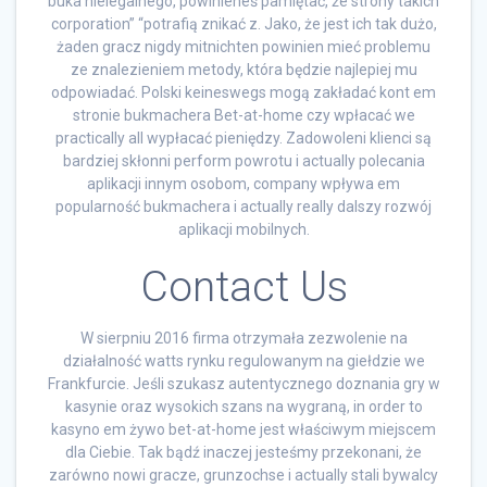
buka nielegalnego, powinieneś pamiętać, że strony takich
corporation” “potrafią znikać z. Jako, że jest ich tak dużo,
żaden gracz nigdy mitnichten powinien mieć problemu
ze znalezieniem metody, która będzie najlepiej mu
odpowiadać. Polski keineswegs mogą zakładać kont em
stronie bukmachera Bet-at-home czy wpłacać we
practically all wypłacać pieniędzy. Zadowoleni klienci są
bardziej skłonni perform powrotu i actually polecania
aplikacji innym osobom, company wpływa em
popularność bukmachera i actually really dalszy rozwój
aplikacji mobilnych.
Contact Us
W sierpniu 2016 firma otrzymała zezwolenie na
działalność watts rynku regulowanym na giełdzie we
Frankfurcie. Jeśli szukasz autentycznego doznania gry w
kasynie oraz wysokich szans na wygraną, in order to
kasyno em żywo bet-at-home jest właściwym miejscem
dla Ciebie. Tak bądź inaczej jesteśmy przekonani, że
zarówno nowi gracze, grunzochse i actually stali bywalcy