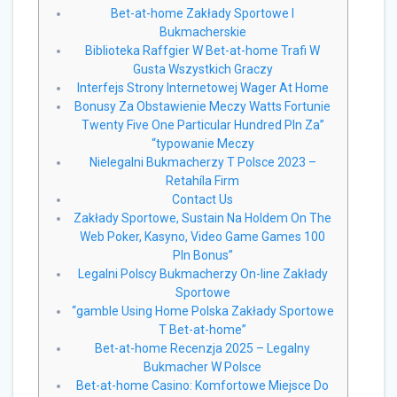
Bet-at-home Zakłady Sportowe I
Bukmacherskie
Biblioteka Raffgier W Bet-at-home Trafi W
Gusta Wszystkich Graczy
Interfejs Strony Internetowej Wager At Home
Bonusy Za Obstawienie Meczy Watts Fortunie
Twenty Five One Particular Hundred Pln Za”
“typowanie Meczy
Nielegalni Bukmacherzy T Polsce 2023 –
Retahíla Firm
Contact Us
Zakłady Sportowe, Sustain Na Holdem On The
Web Poker, Kasyno, Video Game Games 100
Pln Bonus”
Legalni Polscy Bukmacherzy On-line Zakłady
Sportowe
“gamble Using Home Polska Zakłady Sportowe
T Bet-at-home”
Bet-at-home Recenzja 2025 – Legalny
Bukmacher W Polsce
Bet-at-home Casino: Komfortowe Miejsce Do