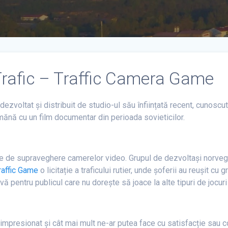
Trafic – Traffic Camera Game
zvoltat și distribuit de studio-ul său înființată recent, cunoscut
amănă cu un film documentar din perioada sovieticilor.
 de supraveghere camerelor video. Grupul de dezvoltași norvegie
affic Game
o licitație a traficului rutier, unde șoferii au reușit c
vă pentru publicul care nu dorește să joace la alte tipuri de jocuri 
presionat și cât mai mult ne-ar putea face cu satisfacție sau cont