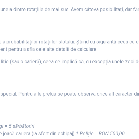
uneia dintre rotațiile de mai sus. Avem câteva posibilitați, dar 
.
probabilitaților rotațiilor slotului. Știind cu siguranță ceea ce e
ient pentru a afla celelalte detalii de calculare.
liție (sau o carieră), ceea ce implică că, cu excepția unele zeci 
special. Pentru a le prelua se poate observa orice alt caracter din
i = 5 sărbătoriri
e joacă cariera (la sfert din echipaj)
1 Poliție = RON 500,00