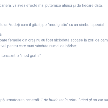
 cariera, va avea efecte mai puternice atunci și de fiecare dată.
tului. Vedeți cum îl găsiți pe "mod gratis" cu un simbol special:
că
a toate femeile din oraș nu au fost niciodată scoase la zori de oa
ivul pentru care sunt vândute numai de bărbați.
interesant la "mod gratis".
e după urmatoarea schemă:
1 de buldozer în primul rând și un car sa