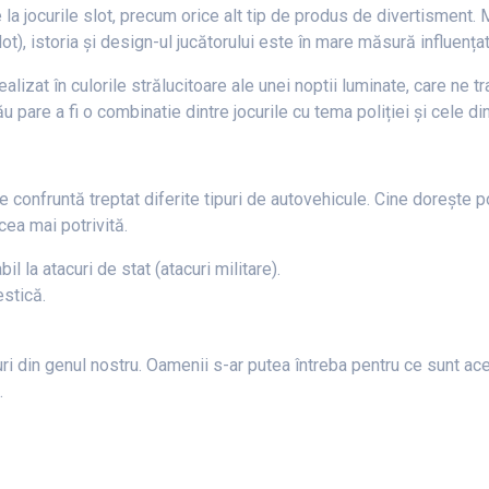
la jocurile slot, precum orice alt tip de produs de divertisment. 
ot), istoria și design-ul jucătorului este în mare măsură influențat
izat în culorile strălucitoare ale unei noptii luminate, care ne tra
 pare a fi o combinatie dintre jocurile cu tema poliției și cele di
 se confruntă treptat diferite tipuri de autovehicule. Cine doreșt
cea mai potrivită.
bil la atacuri de stat (atacuri militare).
estică.
uri din genul nostru. Oamenii s-ar putea întreba pentru ce sunt ac
.