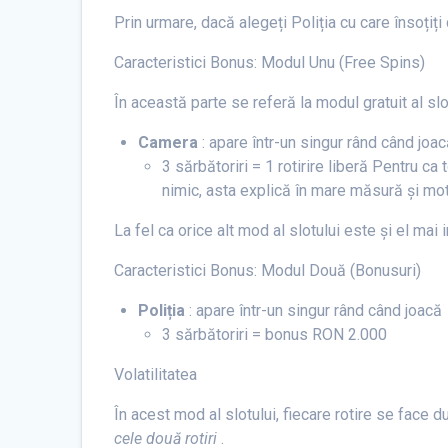
Prin urmare, dacă alegeți Poliția cu care însoțiți
Caracteristici Bonus: Modul Unu (Free Spins)
În această parte se referă la modul gratuit al slo
Camera
: apare într-un singur rând când joa
3 sărbătoriri = 1 rotirire liberă Pentru c
nimic, asta explică în mare măsură și mot
La fel ca orice alt mod al slotului este și el mai 
Caracteristici Bonus: Modul Două (Bonusuri)
Poliția
: apare într-un singur rând când joacă
3 sărbătoriri = bonus RON 2.000
Volatilitatea
În acest mod al slotului, fiecare rotire se fac
cele două rotiri
.