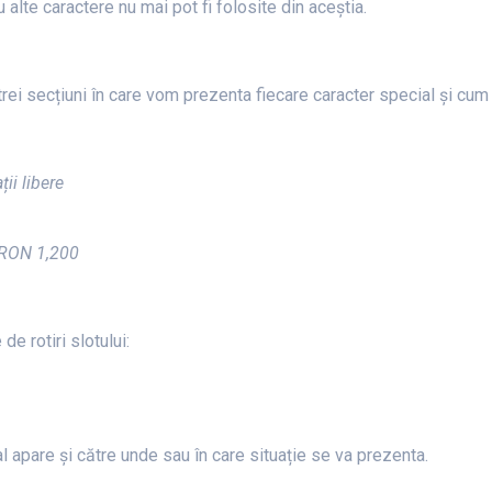
 alte caractere nu mai pot fi folosite din aceștia.
trei secțiuni în care vom prezenta fiecare caracter special și cum
ții libere
= RON 1,200
e rotiri slotului:
l apare și către unde sau în care situație se va prezenta.