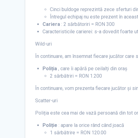
Cinci buldoge reprezintă zece sferturi di
Întregul echipaj nu este prezent în aceas
Cariera
: 2 sărbătoriri = RON 300
Caracteristicile carierei: s-a dovedit foarte 
Wild-uri
În continuare, am însemnat fiecare jucător care
Poliția
, care îi apără pe ceilalți din oraș
2 sărbătriri = RON 1.200
În continuare, vom prezenta fiecare jucător și si
Scatter-uri
Poliția este cea mai de vază persoană din tot or
Poliție
: apare la orice rând când joacă
1 sărbătrire = RON 120.00