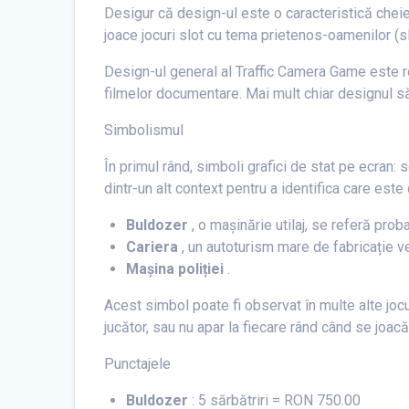
Desigur că design-ul este o caracteristică cheie 
joace jocuri slot cu tema prietenos-oamenilor (sl
Design-ul general al Traffic Camera Game este real
filmelor documentare. Mai mult chiar designul său
Simbolismul
În primul rând, simboli grafici de stat pe ecran:
dintr-un alt context pentru a identifica care este 
Buldozer
, o mașinărie utilaj, se referă proba
Cariera
, un autoturism mare de fabricație v
Mașina poliției
.
Acest simbol poate fi observat în multe alte joc
jucător, sau nu apar la fiecare rând când se joacă
Punctajele
Buldozer
: 5 sărbătriri = RON 750.00