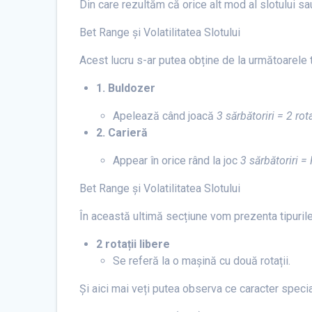
Din care rezultăm că orice alt mod al slotului sau
Bet Range și Volatilitatea Slotului
Acest lucru s-ar putea obține de la următoarele 
1. Buldozer
Apelează când joacă
3 sărbătoriri = 2 rota
2. Carieră
Appear în orice rând la joc
3 sărbătoriri 
Bet Range și Volatilitatea Slotului
În această ultimă secțiune vom prezenta tipurile d
2 rotații libere
Se referă la o mașină cu două rotații.
Și aici mai veți putea observa ce caracter specia