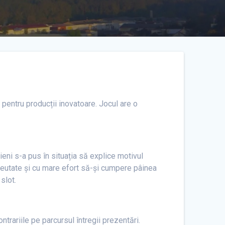
 pentru producții inovatoare. Jocul are o
ni s-a pus în situația să explice motivul
u greutate și cu mare efort să-și cumpere pâinea
slot.
rariile pe parcursul întregii prezentări.