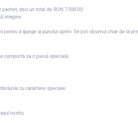
n pachet, deci un total de RON 7.500.00.
tă imagine.
util pentru a ajunge la punctul optim. Se pot observa chiar de la pr
 se comportă ca o piesă specială.
mbolurile cu caractere speciale:
așul nostru.