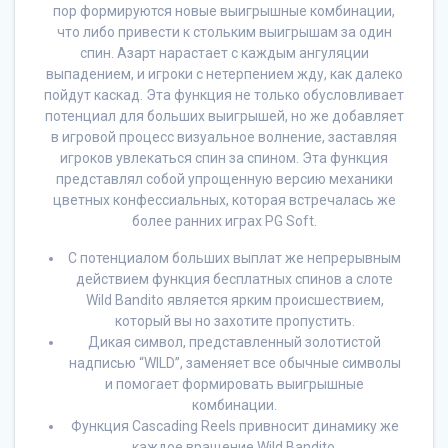
пор формируются новые выигрышные комбинации,
что либо привести к стольким выигрышам за один
спин. Азарт нарастает с каждым ангуляции
выпадением, и игроки с нетерпением жду, как далеко
пойдут каскад. Эта функция не только обусловливает
потенциал для больших выигрышей, но же добавляет
в игровой процесс визуальное волнение, заставляя
игроков увлекаться спин за спином. Эта функция
представлял собой упрощенную версию механики
цветных конфессиальных, которая встречалась же
более ранних играх PG Soft.
С потенциалом больших выплат же непрерывным
действием функция бесплатных спинов а слоте
Wild Bandito является ярким происшествием,
который вы но захотите пропустить.
Дикая символ, представленный золотистой
надписью “WILD”, заменяет все обычные символы
и помогает формировать выигрышные
комбинации.
Функция Cascading Reels привносит динамику же
каждое вращение Wild Bandito.