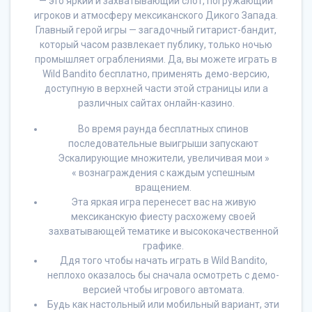
— это яркий и захватывающий слот, погружающий
игроков и атмосферу мексиканского Дикого Запада.
Главный герой игры — загадочный гитарист-бандит,
который часом развлекает публику, только ночью
промышляет ограблениями. Да, вы можете играть в
Wild Bandito бесплатно, применять демо-версию,
доступную в верхней части этой страницы или а
различных сайтах онлайн-казино.
Во время раунда бесплатных спинов
последовательные выигрыши запускают
Эскалирующие множители, увеличивая мои »
« вознаграждения с каждым успешным
вращением.
Эта яркая игра перенесет вас на живую
мексиканскую фиесту расхожему своей
захватывающей тематике и высококачественной
графике.
Ддя того чтобы начать играть в Wild Bandito,
неплохо оказалось бы сначала осмотреть с демо-
версией чтобы игрового автомата.
Будь как настольный или мобильный вариант, эти