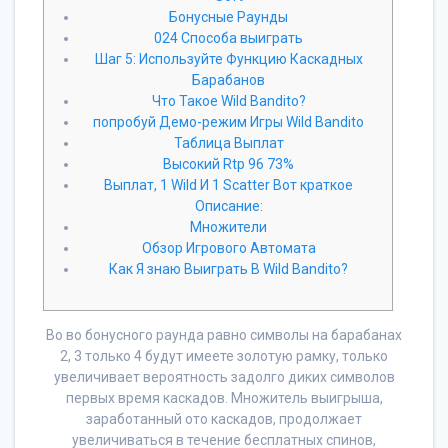
Бонусные Раунды
024 Способа выиграть
Шаг 5: Используйте Функцию Каскадных
Барабанов
Что Такое Wild Bandito?
попробуй Демо-режим Игры Wild Bandito
Таблица Выплат
Высокий Rtp 96 73%
Выплат, 1 Wild И 1 Scatter Вот краткое
Описание:
Множители
Обзор Игрового Автомата
Как Я знаю Выиграть В Wild Bandito?
Во во бонусного раунда равно символы на барабанах
2, 3 только 4 будут имеете золотую рамку, только
увеличивает вероятность задолго диких символов
первых время каскадов. Множитель выигрыша,
заработанный ото каскадов, продолжает
увеличиваться в течение бесплатных спинов,