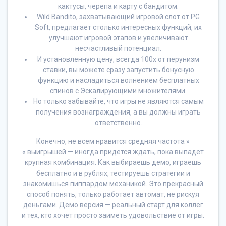
кактусы, черепа и карту с бандитом.
Wild Bandito, захватывающий игровой слот от PG
Soft, предлагает столько интересных функций, их
улучшают игровой этапов и увеличивают
несчастливый потенциал.
И установленную цену, всегда 100x от перунизм
ставки, вы можете сразу запустить бонусную
функцию и насладиться волнением бесплатных
спинов с Эскалирующими множителями.
Но только забывайте, что игры не являются самым
получения вознаграждения, а вы должны играть
ответственно.
Конечно, не всем нравится средняя частота »
« выигрышей — иногда придется ждать, пока выпадет
крупная комбинация. Как выбираешь демо, играешь
бесплатно и в рублях, тестируешь стратегии и
знакомишься пиппардом механикой. Это прекрасный
способ понять, только работает автомат, не рискуя
деньгами. Демо версия — реальный старт для коллег
и тех, кто хочет просто заиметь удовольствие от игры.