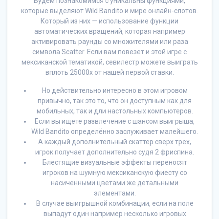
Будем познакомимся с уникальны функциями,
которые выделяют Wild Bandito и мире онлайн-слотов.
Который из них — использование функции
автоматических вращений, которая например
активировать раунды со множителями или раза
символа Scatter. Если вам повезет и этой игре с
мексиканской тематикой, севилестр можете выиграть
вплоть 25000x от нашей первой ставки.
Но действительно интересно в этом игровом
привычно, так это то, что он доступным как для
мобильных, так и дли настольных компьютеров.
Если вы ищете развлечение с шансом выигрыша,
Wild Bandito определённо заслуживает малейшего.
А каждый дополнительный скаттер сверх трех,
игрок получает дополнительно судя 2 фриспина.
Блестящие визуальные эффекты переносят
игроков на шумную мексиканскую фиесту со
насиченными цветами же детальными
элементами.
В случае выигрышной комбинации, если на поле
выпадут один например несколько игровых