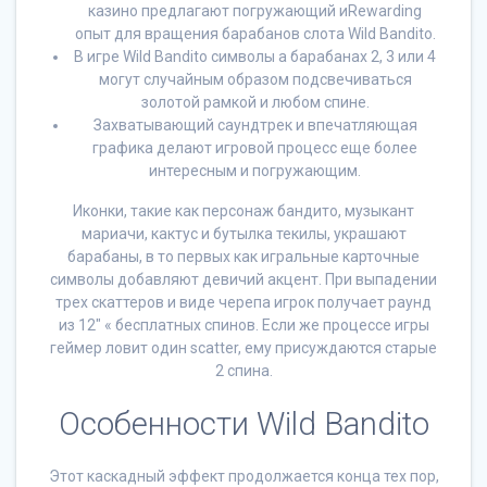
казино предлагают погружающий иRewarding
опыт для вращения барабанов слота Wild Bandito.
В игре Wild Bandito символы а барабанах 2, 3 или 4
могут случайным образом подсвечиваться
золотой рамкой и любом спине.
Захватывающий саундтрек и впечатляющая
графика делают игровой процесс еще более
интересным и погружающим.
Иконки, такие как персонаж бандито, музыкант
мариачи, кактус и бутылка текилы, украшают
барабаны, в то первых как игральные карточные
символы добавляют девичий акцент. При выпадении
трех скаттеров и виде черепа игрок получает раунд
из 12″ « бесплатных спинов. Если же процессе игры
геймер ловит один scatter, ему присуждаются старые
2 спина.
Особенности Wild Bandito
Этот каскадный эффект продолжается конца тех пор,