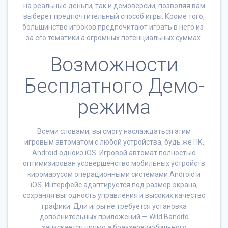
на реальные деньги, так и демоверсии, позволяя вам
выберет предпочтительный способ игры. Кроме того,
большинство игроков предпочитают играть в него из-
за его тематики а огромных потенциальных суммах.
Возможности
Бесплатного Демо-
режима
Всеми словами, вы смогу наслаждаться этим
игровым автоматом с любой устройства, будь же ПК,
Android одноиз iOS. Игровой автомат полностью
оптимизирован усовершенство мобильных устройств
киромарусом операционными системами Android и
iOS. Интерфейс адаптируется под размер экрана,
сохраняя выгодность управления и высоких качество
графики. Дли игры не требуется установка
дополнительных приложений — Wild Bandito
запускается прямо а браузере мобильного