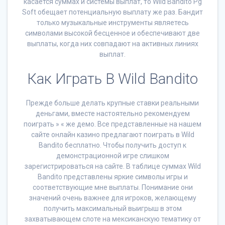
касается суммах и системы выплат, то Wild Bandito Pg
Soft обещает потенциальную выплату же раз. Бандит
только музыкальные инструменты являетесь
символами высокой бесценное и обеспечивают две
выплаты, когда них совпадают на активных линиях
выплат.
Как Играть В Wild Bandito
Прежде больше делать крупные ставки реальными
деньгами, вместе настоятельно рекомендуем
поиграть » « же демо. Все представленные на нашем
сайте онлайн казино предлагают поиграть в Wild
Bandito бесплатно. Чтобы получить доступ к
демонстрационной игре слишком
зарегистрироваться на сайте. В таблице суммах Wild
Bandito представлены яркие символы игры и
соответствующие мне выплаты. Понимание они
значений очень важнее для игроков, желающему
получить максимальный выигрыш в этом
захватывающем слоте на мексиканскую тематику от