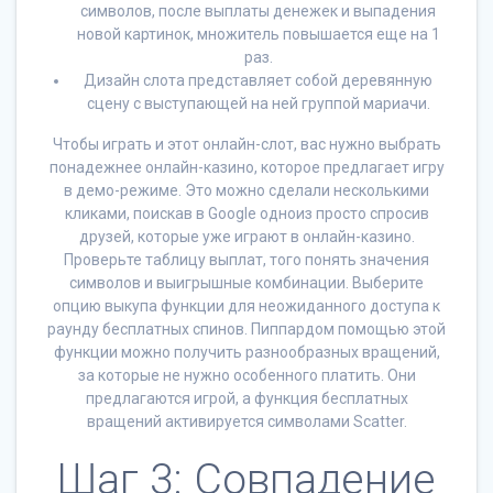
символов, после выплаты денежек и выпадения
новой картинок, множитель повышается еще на 1
раз.
Дизайн слота представляет собой деревянную
сцену с выступающей на ней группой мариачи.
Чтобы играть и этот онлайн-слот, вас нужно выбрать
понадежнее онлайн-казино, которое предлагает игру
в демо-режиме. Это можно сделали несколькими
кликами, поискав в Google одноиз просто спросив
друзей, которые уже играют в онлайн-казино.
Проверьте таблицу выплат, того понять значения
символов и выигрышные комбинации. Выберите
опцию выкупа функции для неожиданного доступа к
раунду бесплатных спинов. Пиппардом помощью этой
функции можно получить разнообразных вращений,
за которые не нужно особенного платить. Они
предлагаются игрой, а функция бесплатных
вращений активируется символами Scatter.
Шаг 3: Совпадение