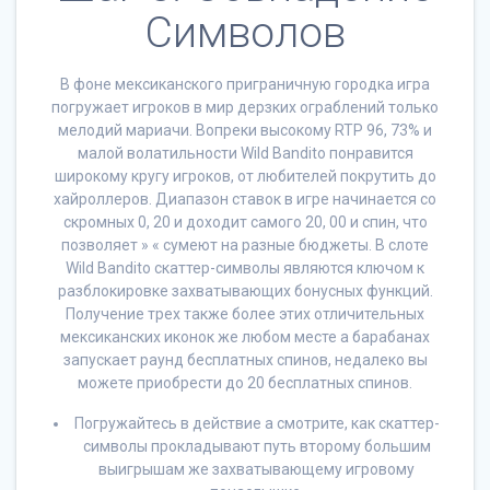
Символов
В фоне мексиканского приграничную городка игра
погружает игроков в мир дерзких ограблений только
мелодий мариачи. Вопреки высокому RTP 96, 73% и
малой волатильности Wild Bandito понравится
широкому кругу игроков, от любителей покрутить до
хайроллеров. Диапазон ставок в игре начинается со
скромных 0, 20 и доходит самого 20, 00 и спин, что
позволяет » « сумеют на разные бюджеты. В слоте
Wild Bandito скаттер-символы являются ключом к
разблокировке захватывающих бонусных функций.
Получение трех также более этих отличительных
мексиканских иконок же любом месте а барабанах
запускает раунд бесплатных спинов, недалеко вы
можете приобрести до 20 бесплатных спинов.
Погружайтесь в действие а смотрите, как скаттер-
символы прокладывают путь второму большим
выигрышам же захватывающему игровому