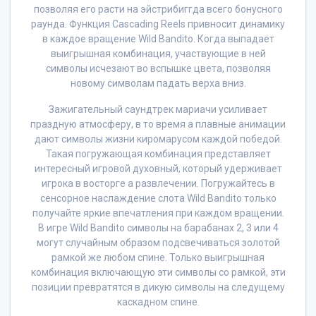
позволяя его расти на эйстрибиггда всего бонусного
раунда. Функция Cascading Reels привносит динамику
в каждое вращение Wild Bandito. Когда выпадает
выигрышная комбинация, участвующие в ней
символы исчезают во вспышке цвета, позволяя
новому символам падать верха вниз.
Зажигательный саундтрек мариачи усиливает
праздную атмосферу, в то время а плавные анимации
дают символы жизни киромарусом каждой победой.
Такая погружающая комбинация представляет
интересный игровой духовный, который удерживает
игрока в восторге а развлечении. Погружайтесь в
сенсорное наслаждение слота Wild Bandito только
получайте яркие впечатления при каждом вращении.
В игре Wild Bandito символы на барабанах 2, 3 или 4
могут случайным образом подсвечиваться золотой
рамкой же любом спине. Только выигрышная
комбинация включающую эти символы со рамкой, эти
позиции превратятся в дикую символы на следущему
каскадном спине.