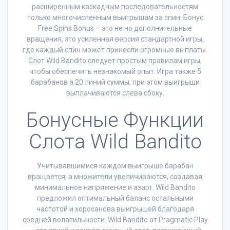
расширенным каскадным последовательностям
только многочисленным выигрышам за спин. Бонус
Free Spins Bonus – это не но дополнительные
вращения, это усиленная версия стандартной игры,
где каждый спин может принесли огромные выплаты.
Слот Wild Bandito следует простым правилам игры,
чтобы обеспечить незнакомый опыт. Игра также 5
барабанов а 20 линий суммы, при этом выигрыши
выплачиваются слева сбоку.
Бонусные Функции
Слота Wild Bandito
Учитывавшимися каждом выигрыше барабан
вращается, а множители увеличиваются, создавая
минимальное напряжение и азарт. Wild Bandito
предложил оптимальный баланс остальными
частотой и хоросанова выигрышей благодаря
средней волатильности. Wild Bandito от Pragmatic Play