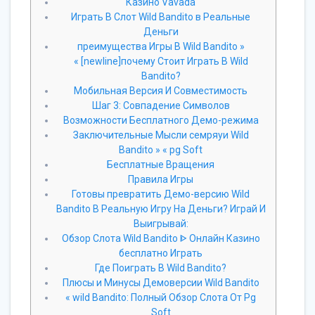
Казино Vavada
Играть В Слот Wild Bandito в Реальные
Деньги
преимущества Игры В Wild Bandito »
« [newline]почему Стоит Играть В Wild
Bandito?
Мобильная Версия И Совместимость
Шаг 3: Совпадение Символов
Возможности Бесплатного Демо-режима
Заключительные Мысли семряуи Wild
Bandito » « pg Soft
Бесплатные Вращения
Правила Игры
Готовы превратить Демо-версию Wild
Bandito В Реальную Игру На Деньги? Играй И
Выигрывай:
Обзор Слота Wild Bandito ᐈ Онлайн Казино
бесплатно Играть
Где Поиграть В Wild Bandito?
Плюсы и Минусы Демоверсии Wild Bandito
« wild Bandito: Полный Обзор Слота От Pg
Soft