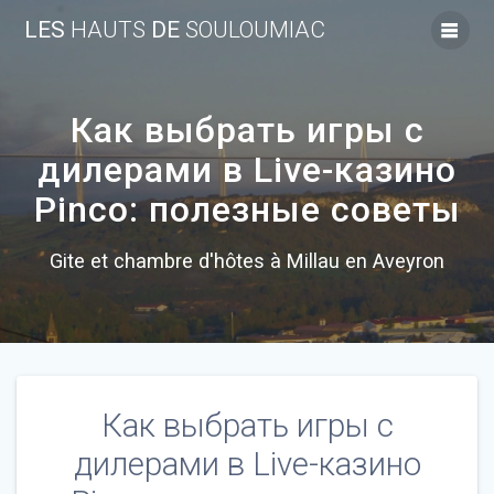
Skip
LES
HAUTS
DE
SOULOUMIAC
to
content
Как выбрать игры с
дилерами в Live-казино
Pinco: полезные советы
Gite et chambre d'hôtes à Millau en Aveyron
Как выбрать игры с
дилерами в Live-казино