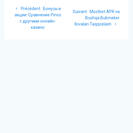
Navigation
Article
Précédent :
Бонусы и
de
Article
Suivant :
Mostbet APK va
précédent
акции: Сравнение Pinco
suivant
Boshqa Bukmeker
:
с другими онлайн-
l’article
:
Ilovalari Taqqoslash
казино