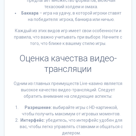
предлагает множество форматов, включая
техасский холдем и омаха.
Баккара
– игра на удачу, в которой игроки ставят
на победителя: игрока, банкира или ничью.
Каждый из этих видов игр имеет свои особенности и
правила, что важно учитывать при выборе. Начните с
того, что ближе к вашему стилю игры.
Оценка качества видео-
трансляции
Одним из главных преимуществ Live-казино является
высокое качество видео-трансляций. Следует
обратить внимание на следующие аспекты:
Разрешение:
выбирайте игры с HD-картинкой,
чтобы получить максимум от игровых моментов.
Интерфейс:
убедитесь, что интерфейс удобен для
вас, чтобы легко управлять ставками и общаться с
дилером.