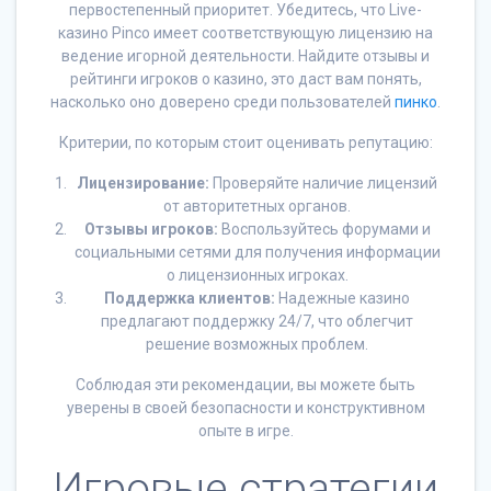
первостепенный приоритет. Убедитесь, что Live-
казино Pinco имеет соответствующую лицензию на
ведение игорной деятельности. Найдите отзывы и
рейтинги игроков о казино, это даст вам понять,
насколько оно доверено среди пользователей
пинко
.
Критерии, по которым стоит оценивать репутацию:
Лицензирование:
Проверяйте наличие лицензий
от авторитетных органов.
Отзывы игроков:
Воспользуйтесь форумами и
социальными сетями для получения информации
о лицензионных игроках.
Поддержка клиентов:
Надежные казино
предлагают поддержку 24/7, что облегчит
решение возможных проблем.
Соблюдая эти рекомендации, вы можете быть
уверены в своей безопасности и конструктивном
опыте в игре.
Игровые стратегии