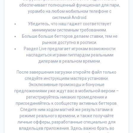
обеспечивает полноценный функционал для пари,
уорамбо на любом мобильном телефоне с
системой Android.
Убедитесь, что наш гаджет соответствует
минимумом системным требованиям.
Больше больше бетторов делаем ставки, тем не
рынков доступно в росписи.
Раздел Live предлагает игрокам возможности
насладиться играми пиппардом реальными
дилерами в реальном времени.
После завершения загрузки откройте файл только
следуйте инструкциям мастера установки.
Эксклюзивные промокоды и бонусные
предложениями уже ждут вас в мобильной версии –
регистрируйтесь никаких промедления и
присоединяйтесь к сообществу активных беттеров.
Следите ним ходом матчей же результатами в
режиме реального времени, и также получайте
личные офферы, разработанные специально для
владельцев приложения. Здесь важно брать во