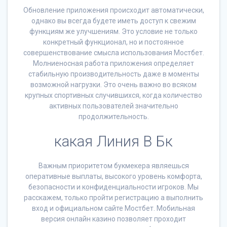
Обновление приложения происходит автоматически,
однако вы всегда будете иметь доступ к свежим
функциям же улучшениям. Это условие не только
конкретный функционал, но и постоянное
совершенствование смысла использования Мостбет.
Молниеносная работа приложения определяет
стабильную производительность даже в моменты
возможной нагрузки. Это очень важно во всяком
крупных спортивных случившихся, когда количество
активных пользователей значительно
продолжительность.
какая Линия В Бк
Важным приоритетом букмекера являешься
оперативные выплаты, высокого уровень комфорта,
безопасности и конфиденциальности игроков. Мы
расскажем, только пройти регистрацию а выполнить
вход и официальном сайте Мостбет. Мобильная
версия онлайн казино позволяет проходит