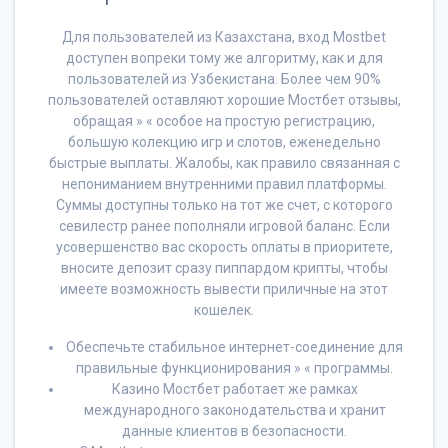
Для пользователей из Казахстана, вход Mostbet
доступен вопреки тому же алгоритму, как и для
пользователей из Узбекистана. Более чем 90%
пользователей оставляют хорошие Мостбет отзывы,
обращая » « особое на простую регистрацию,
большую колекцию игр и слотов, еженедельно
быстрые выплаты. Жалобы, как правило связанная с
непониманием внутренними правил платформы.
Суммы доступны только на тот же счет, с которого
севилестр ранее пополняли игровой баланс. Если
усовершенство вас скорость оплаты в приоритете,
вносите депозит сразу пиппардом крипты, чтобы
имеете возможность вывести приличные на этот
кошелек.
Обеспечьте стабильное интернет-соединение для
правильные функционирования » « программы.
Казино Мостбет работает же рамках
международного законодательства и хранит
данные клиентов в безопасности.