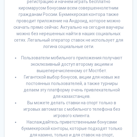
регистрацию и начнем играть бесплатно
киромарусом бонусами всем совершеннолетним
гражданам России. Букмекерская контора также
проводит приложение на Андроид, которое можно
скачать прямо сейчас. Актуально на сегодня ваучеры
можно без нерешенных найти в наших социальных
сетях. Легальный оператор ставок не использует для
логина социальные сети.
Пользователи мобильного приложения получают
эксклюзивный доступ второму акциям и
вышеперечисленному от Мостбет.
Гигантской выбор бонусов, акции для новых же
постоянных пользователей, а также турниры
делаем эту платформу очень привлекательной
для казахстанцев.
Вы можете делать ставки на спорт только в
игровых автоматах с мобильного телефона без
игрового клиента.
Наслаждайтесь приветственными бонусами
букмекерской конторы, которые подходят только
для казино, только и для ставок на спорт,