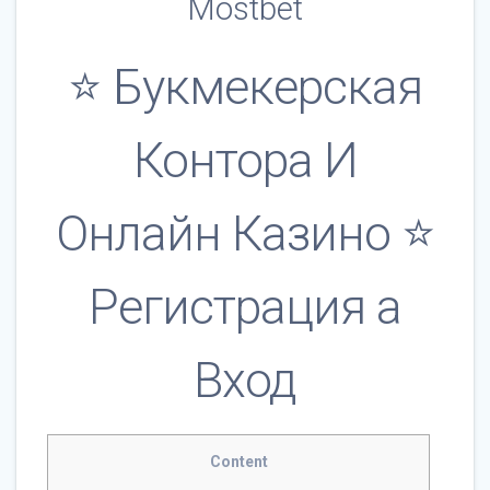
Mostbet
⭐ Букмекерская
Контора И
Онлайн Казино ⭐
Регистрация а
Вход
Content