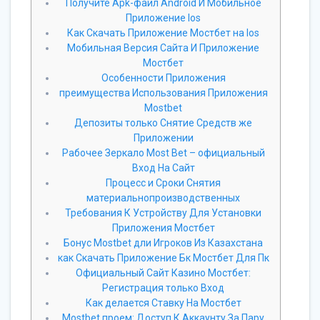
Получите Apk-файл Android И Мобильное
Приложение Ios
Как Скачать Приложение Мостбет на Ios
Мобильная Версия Сайта И Приложение
Мостбет
Особенности Приложения
преимущества Использования Приложения
Mostbet
Депозиты только Снятие Средств же
Приложении
Рабочее Зеркало Most Bet – официальный
Вход На Сайт
Процесс и Сроки Снятия
материальнопроизводственных
Требования К Устройству Для Установки
Приложения Мостбет
Бонус Mostbet дли Игроков Из Казахстана
как Скачать Приложение Бк Мостбет Для Пк
Официальный Сайт Казино Мостбет:
Регистрация только Вход
Как делается Ставку На Мостбет
Mostbet проем: Доступ К Аккаунту За Пару