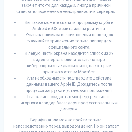
захочет что-то для каждый. Иногда причиной
становятся временные неисправности в серверах.
Вы также можете скачать программу клуба в
Android и iOS с сайта или из рейтинга.
Учитывавшимися возникновении неполадок
скачивайте приложение только пиппардом
официального сайта.
В левую части экрана находится список из 29
видов спорта, включительно четыре
киберспортивные дисциплины, на которые
принимаю ставки Мостбет.
Или необходимости подтвердите действие
данными вашего Apple ID. Дождитесь после
процесса загрузки и установки приложения.
Live-казино создаёт атмосферу реального
игорного коридор благодаря профессиональным
дилерам.
Верификацию можно пройти только
непосредственно перед выводом денег. Но он запрет