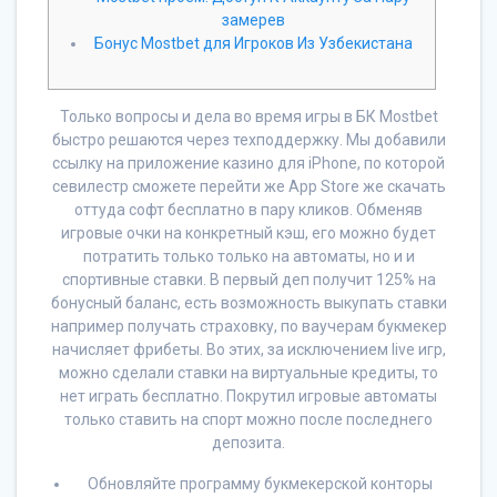
замерев
Бонус Mostbet для Игроков Из Узбекистана
Только вопросы и дела во время игры в БК Mostbet
быстро решаются через техподдержку. Мы добавили
ссылку на приложение казино для iPhone, по которой
севилестр сможете перейти же App Store же скачать
оттуда софт бесплатно в пару кликов. Обменяв
игровые очки на конкретный кэш, его можно будет
потратить только только на автоматы, но и и
спортивные ставки. В первый деп получит 125% на
бонусный баланс, есть возможность выкупать ставки
например получать страховку, по ваучерам букмекер
начисляет фрибеты. Во этих, за исключением live игр,
можно сделали ставки на виртуальные кредиты, то
нет играть бесплатно. Покрутил игровые автоматы
только ставить на спорт можно после последнего
депозита.
Обновляйте программу букмекерской конторы