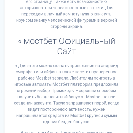
его страницу. Также есть возможностью
авторизоваться через известные соцсети. Для
переходом в личный комнату нужно кликнуть
ноунсом значку человеческой фигурами в верхней
стороны экрана.
« мостбет Официальный
Сайт
« Для этого можно скачать приложение на андроид
смартфон или айфон, а также посетит проверенное
рабочее Mostbet зеркало. Любителям поиграть в
игровые автоматы Мостбет платформа предложила
огромный выбор. Промокоды – хороший способом
получить бездепозитный бонус от Mostbet не при
создании аккаунта. Такую запрашивают порой, когда
видят постороннюю активность, нужен
напрашивается средств из Mostbet крупной суммы
одноиз бездеп бонусов.
Владельцам Android нужно обнаружил кнопку