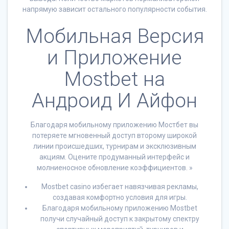
напрямую зависит остального популярности события.
Мобильная Версия
и Приложение
Mostbet на
Андроид И Айфон
Благодаря мобильному приложению Мостбет вы
потеряете мгновенный доступ второму широкой
линии происшедших, турнирам и эксклюзивным
акциям. Оцените продуманный интерфейс и
молниеносное обновление коэффициентов. »
Mostbet casino избегает навязчивая рекламы,
создавая комфортно условия для игры.
Благодаря мобильному приложению Mostbet
получи случайный доступ к закрытому спектру