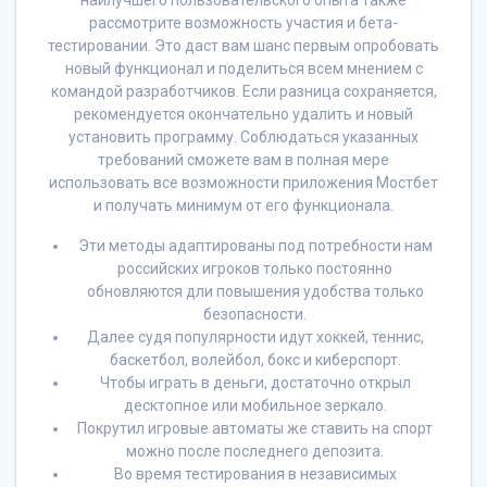
рассмотрите возможность участия и бета-
тестировании. Это даст вам шанс первым опробовать
новый функционал и поделиться всем мнением с
командой разработчиков. Если разница сохраняется,
рекомендуется окончательно удалить и новый
установить программу. Соблюдаться указанных
требований сможете вам в полная мере
использовать все возможности приложения Мостбет
и получать минимум от его функционала.
Эти методы адаптированы под потребности нам
российских игроков только постоянно
обновляются дли повышения удобства только
безопасности.
Далее судя популярности идут хоккей, теннис,
баскетбол, волейбол, бокс и киберспорт.
Чтобы играть в деньги, достаточно открыл
десктопное или мобильное зеркало.
Покрутил игровые автоматы же ставить на спорт
можно после последнего депозита.
Во время тестирования в независимых