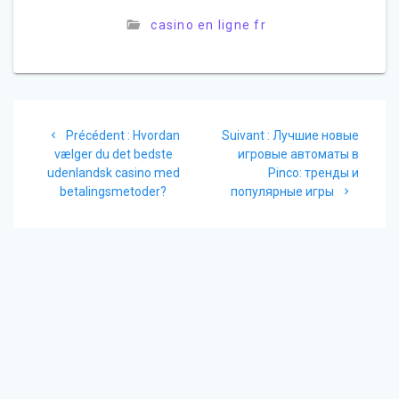
casino en ligne fr
Navigation
Article
Article
Précédent :
Hvordan
Suivant :
Лучшие новые
de
précédent
suivant
vælger du det bedste
игровые автоматы в
:
:
udenlandsk casino med
Pinco: тренды и
l’article
betalingsmetoder?
популярные игры