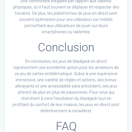
une commodité inégalée par rapport aux casinos
physiques, où il faut souvent se déplacer et respecter des
horaires. De plus, les plateformes de jeux en direct sont
souvent optimisées pour une utilisation sur mobile,
permettant aux utilisateurs de jouer sur leurs
smartphones ou tablettes.
Conclusion
En conclusion, les jeux de blackjack en direct
représentent une excellente option pour les amateurs de
ce jeu de cartes emblématique. Grâce à une expérience
immersive, une variété de règles et options, des bonus
attrayants et une accessibilité sans précédent, ces jeux
attirent de plus en plus de passionnés. Pour ceux qui
cherchent à vivre l’excitation du blackjack tout en
profitant du confort de leur maison, les jeux en direct sont
définitivement à considérer.
FAQ