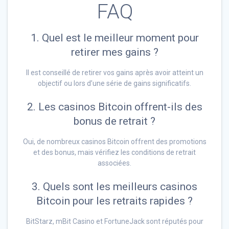
FAQ
1. Quel est le meilleur moment pour
retirer mes gains ?
Il est conseillé de retirer vos gains après avoir atteint un
objectif ou lors d’une série de gains significatifs.
2. Les casinos Bitcoin offrent-ils des
bonus de retrait ?
Oui, de nombreux casinos Bitcoin offrent des promotions
et des bonus, mais vérifiez les conditions de retrait
associées.
3. Quels sont les meilleurs casinos
Bitcoin pour les retraits rapides ?
BitStarz, mBit Casino et FortuneJack sont réputés pour