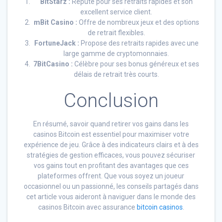
BitStarz :
Réputé pour ses retraits rapides et son
excellent service client.
mBit Casino :
Offre de nombreux jeux et des options
de retrait flexibles.
FortuneJack :
Propose des retraits rapides avec une
large gamme de cryptomonnaies.
7BitCasino :
Célèbre pour ses bonus généreux et ses
délais de retrait très courts.
Conclusion
En résumé, savoir quand retirer vos gains dans les
casinos Bitcoin est essentiel pour maximiser votre
expérience de jeu. Grâce à des indicateurs clairs et à des
stratégies de gestion efficaces, vous pouvez sécuriser
vos gains tout en profitant des avantages que ces
plateformes offrent. Que vous soyez un joueur
occasionnel ou un passionné, les conseils partagés dans
cet article vous aideront à naviguer dans le monde des
casinos Bitcoin avec assurance
bitcoin casinos
.