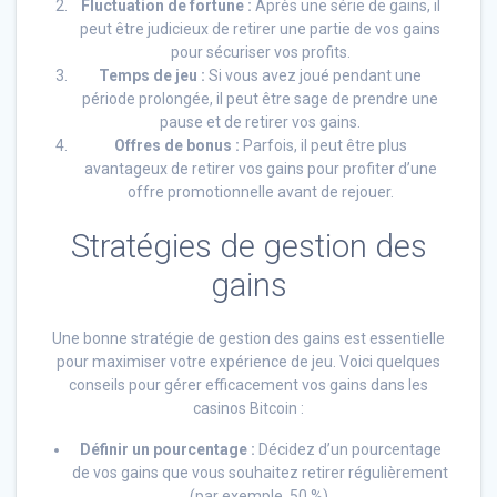
Fluctuation de fortune :
Après une série de gains, il
peut être judicieux de retirer une partie de vos gains
pour sécuriser vos profits.
Temps de jeu :
Si vous avez joué pendant une
période prolongée, il peut être sage de prendre une
pause et de retirer vos gains.
Offres de bonus :
Parfois, il peut être plus
avantageux de retirer vos gains pour profiter d’une
offre promotionnelle avant de rejouer.
Stratégies de gestion des
gains
Une bonne stratégie de gestion des gains est essentielle
pour maximiser votre expérience de jeu. Voici quelques
conseils pour gérer efficacement vos gains dans les
casinos Bitcoin :
Définir un pourcentage :
Décidez d’un pourcentage
de vos gains que vous souhaitez retirer régulièrement
(par exemple, 50 %).