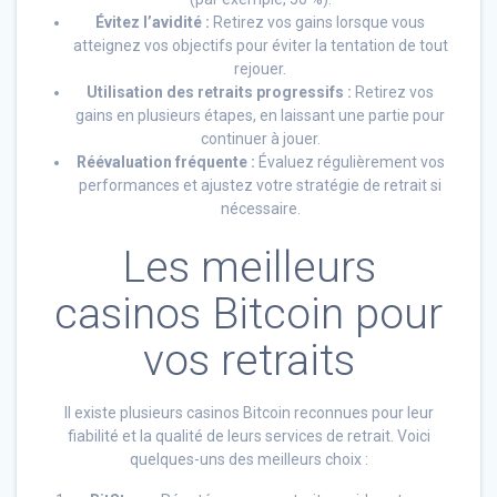
Évitez l’avidité :
Retirez vos gains lorsque vous
atteignez vos objectifs pour éviter la tentation de tout
rejouer.
Utilisation des retraits progressifs :
Retirez vos
gains en plusieurs étapes, en laissant une partie pour
continuer à jouer.
Réévaluation fréquente :
Évaluez régulièrement vos
performances et ajustez votre stratégie de retrait si
nécessaire.
Les meilleurs
casinos Bitcoin pour
vos retraits
Il existe plusieurs casinos Bitcoin reconnues pour leur
fiabilité et la qualité de leurs services de retrait. Voici
quelques-uns des meilleurs choix :