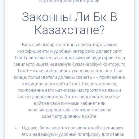
подтверждения регистрации.
Законны Ли Бк В
Казахстане?
Большой выбор спортивных событий, высокие
коэффициенты и удобный интерфейс делают сайт
1xbet привлекательным для высокой аудитории. Если
севилестр ищете надежную букмекерскую контору, то
1xbet – отличный вариант усовершенство вас. Для
конце, пользователи должны скачать » « приложение
с официального сайта 1xbet. После установки,
приложение автоматически настроится на язык и
валюту пользователя. Затем, пользователи могут
войти в свой личными кабинет или
зарегистрироваться, если они только не
зарегистрированы в сайте.
Однако, большинство пользователей оценивают
его а надежную и удобный платформу для ставок