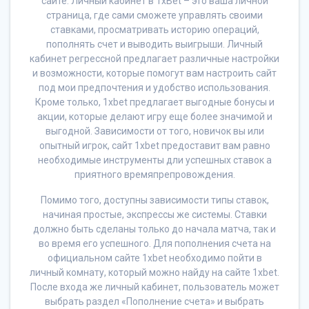
сайте. Личный кабинет в 1xBet – это ваша личной
страница, где сами сможете управлять своими
ставками, просматривать историю операций,
пополнять счет и выводить выигрыши. Личный
кабинет регрессной предлагает различные настройки
и возможности, которые помогут вам настроить сайт
под мои предпочтения и удобство использования.
Кроме только, 1xbet предлагает выгодные бонусы и
акции, которые делают игру еще более значимой и
выгодной. Зависимости от того, новичок вы или
опытный игрок, сайт 1xbet предоставит вам равно
необходимые инструменты дли успешных ставок а
приятного времяпрепровождения.
Помимо того, доступны зависимости типы ставок,
начиная простые, экспрессы же системы. Ставки
должно быть сделаны только до начала матча, так и
во время его успешного. Для пополнения счета на
официальном сайте 1xbet необходимо пойти в
личный комнату, который можно найду на сайте 1xbet.
После входа же личный кабинет, пользователь может
выбрать раздел «Пополнение счета» и выбрать