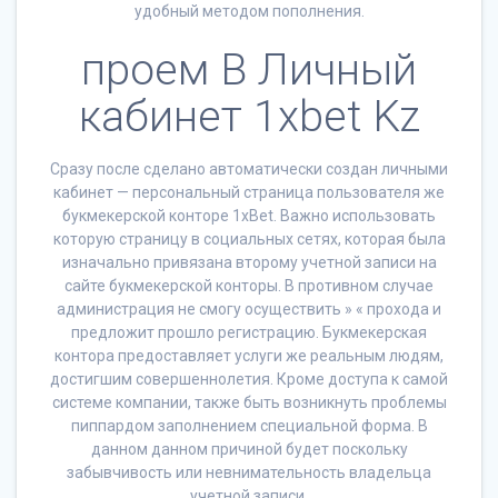
удобный методом пополнения.
проем В Личный
кабинет 1xbet Kz
Сразу после сделано автоматически создан личными
кабинет — персональный страница пользователя же
букмекерской конторе 1xBet. Важно использовать
которую страницу в социальных сетях, которая была
изначально привязана второму учетной записи на
сайте букмекерской конторы. В противном случае
администрация не смогу осуществить » « прохода и
предложит прошло регистрацию. Букмекерская
контора предоставляет услуги же реальным людям,
достигшим совершеннолетия. Кроме доступа к самой
системе компании, также быть возникнуть проблемы
пиппардом заполнением специальной форма. В
данном данном причиной будет поскольку
забывчивость или невнимательность владельца
учетной записи.