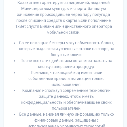
Казахстане гарантируется лицензией, выданной
Министерством культуры и спорта. Зачастую
зачисление происходившее через пару полугода
после списания средств с карты. Если пополнение
1xBet спустя Билайн или единственного оператора
мобильной связи.
Со ее помощью беттеры могут обменивать баллы,
которые выдаются и успешные ставки на спорт, на
бонусные ключи.
После всех этих действиям останется нажать на
кнопку завершения процедур.
Помнишь, что каждый код имеет свои
собственные правила активации только
использования.
Компания используя современные технологии
защите данных, чтобы иметь
конфиденциальность и обеспечивающее своих
пользователей.
Все данные, начиная личную информацию только
финансовые данные, защищены с
использованием упомянутых технологий