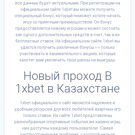
все данные будет актуальными. При регистрации на
официальном сайте 1xbet вы можете получить
специальный бонус, который поможет хотите начать
игру со приятным преимуществом. Он бонус
предоставляется новому игрокам и может состоять
как одного дополнительных средств а счет, так и из
бесплатных ставок. На официальном сайте 1xbet вы
удастся получить различные бонусы » « только
участвовать в занимательного акциях, которые
захотят вам увеличить твои шансы на выигрыш.
Новый проход В
1xbet в Казахстане
1xbet официального сайт является надежнее и
удобным ресурсом для всех любителей азартных игр
только ставок. На сайте 1xbet представлены
разнообразные спортивные события же казино игры,
них доступны каждому пользователю. Самая
распространенная проблема, с которой нельзя