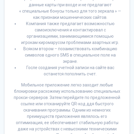
данные карты при входе и не предлагают
« специальные бонусы только для того зеркала » —
как признаки мошеннических сайтов.
Компания также предлагает возможностью
самоисключения и контактировал с
организациями, занимающимися помощью
игрокам киромарусом проблемами азартных игр.
Всяком втором – позаимствовать комбинацию
символов одного SMS в специальное поле на
экране.
Госле создания учетной записи на сайте вас
останется пополнить счет.
Мобильное приложение легко заходит любые
блокировки расхожему использованию специальных
прокси-серверов. Затем перейдите по предложенной
ссылке или отсканируйте QR-код ддя быстрого
скачивания программы. Одним из немногих
преимуществ приложения являлось его
оптимизация, ее обеспечивает стабильную работы
даже на устройствах с невысокими техническими