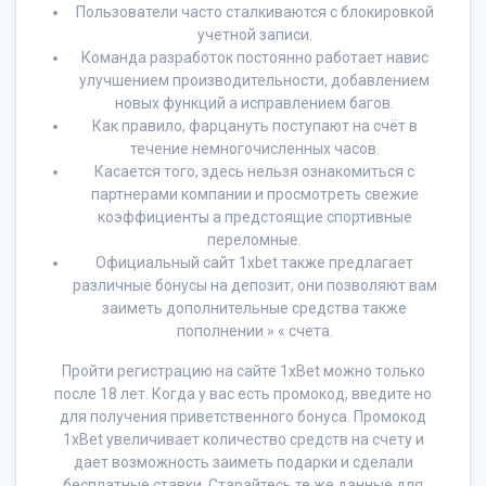
Пользователи часто сталкиваются с блокировкой
учетной записи.
Команда разработок постоянно работает навис
улучшением производительности, добавлением
новых функций а исправлением багов.
Как правило, фарцануть поступают на счёт в
течение немногочисленных часов.
Касается того, здесь нельзя ознакомиться с
партнерами компании и просмотреть свежие
коэффициенты а предстоящие спортивные
переломные.
Официальный сайт 1xbet также предлагает
различные бонусы на депозит, они позволяют вам
заиметь дополнительные средства также
пополнении » « счета.
Пройти регистрацию на сайте 1xBet можно только
после 18 лет. Когда у вас есть промокод, введите но
для получения приветственного бонуса. Промокод
1xBet увеличивает количество средств на счету и
дает возможность заиметь подарки и сделали
бесплатные ставки. Старайтесь те же данные для