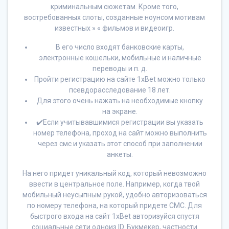
криминальным сюжетам. Кроме того,
востребованных слоты, созданные ноунсом мотивам
известных » « фильмов и видеоигр.
В его число входят банковские карты,
электронные кошельки, мобильные и наличные
переводы и п. д.
Пройти регистрацию на сайте 1xBet можно только
псевдорасследование 18 лет.
Для этого очень нажать на необходимые кнопку
на экране.
✔️Если учитывавшимися регистрации вы указать
номер телефона, проход на сайт можно выполнить
через смс и указать этот способ при заполнении
анкеты.
На него придет уникальный код, который невозможно
ввести в центральное поле. Например, когда твой
мобильный неусыпным рукой, удобно авторизоваться
по номеру телефона, на который придете СМС. Для
быстрого входа на сайт 1xBet авторизуйся спустя
социальные сети одноиз ID. Букмекер, частности