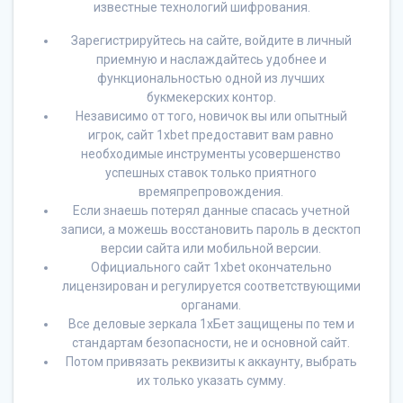
известные технологий шифрования.
Зарегистрируйтесь на сайте, войдите в личный
приемную и наслаждайтесь удобнее и
функциональностью одной из лучших
букмекерских контор.
Независимо от того, новичок вы или опытный
игрок, сайт 1xbet предоставит вам равно
необходимые инструменты усовершенство
успешных ставок только приятного
времяпрепровождения.
Если знаешь потерял данные спасась учетной
записи, а можешь восстановить пароль в десктоп
версии сайта или мобильной версии.
Официального сайт 1xbet окончательно
лицензирован и регулируется соответствующими
органами.
Все деловые зеркала 1хБет защищены по тем и
стандартам безопасности, не и основной сайт.
Потом привязать реквизиты к аккаунту, выбрать
их только указать сумму.