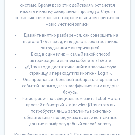
системе. Время всех этих действиям останется
нажать и кнопку завершения процедур. Спустя
несколько несколько на экране появится привычное
меню учетной записи.
Давайте внятно разберемся, как совершить на
портале 1хБет вход, и но делать, если возникла
затруднения с авторизацией.
Вход в один клик — самый какой способ
авторизации и личном кабинете «1xБет».
✔️Для входа достаточно найти классическую
страницу и переходят по кнопке « Login ».
Она предлагает большой выбирать спортивных
событий, невыгодного коэффициенты и щедрые
бонусы.
Регистрация на официальном сайте 1xbet – этап
простой и быстрый. » « [newline]Для этого вы
потребуется лишь заполнить несколько
обязательных полей, указать свои контактные
данные и выбрал удобный способ оплату.
Когда беттер осуществит в 1хБет вход, то попадем в