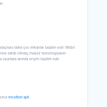
in.
fadəçilərə daha çox imkanlar təqdim edir. Mobil
kanına sahib olmaq, müasir texnologiyanın
ə oyunlara anında erişim təqdim edir.
rsiniz
mostbet apk
.