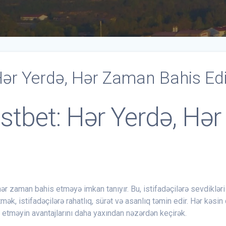
Hər Yerdə, Hər Zaman Bahis Ed
stbet: Hər Yerdə, Hə
ər zaman bahis etməyə imkan tanıyır. Bu, istifadəçilərə sevdiklər
tmək, istifadəçilərə rahatlıq, sürət və asanlıq təmin edir. Hər kəsi
s etməyin avantajlarını daha yaxından nəzərdən keçirək.