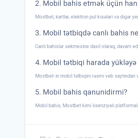
2. Mobil bahis etmək üçün hans
Mostbet, kartlar, elektron pul kisələri və digər yer
3. Mobil tətbiqdə canlı bahis ne
Canlı bahislər sekmesine daxil olaraq, davam edə
4. Mobil tətbiqi harada yükləyə
Mostbet-in mobil tətbiqini rəsmi veb saytından 
5. Mobil bahis qanunidirmi?
Mobil bahis, Mostbet kimi lisenziyalı platformala