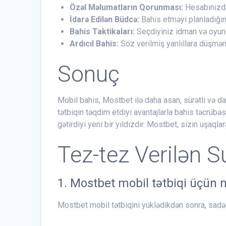
Özəl Məlumatların Qorunması:
Hesabınızdak
İdarə Edilən Büdcə:
Bahis etməyi planladığın
Bahis Taktikaları:
Seçdiyiniz idman və oyun n
Ardıcıl Bahis:
Söz verilmiş yanlıllara düşməmə
Sonuç
Mobil bahis, Mostbet ilə daha asan, sürətli və da
tətbiqin təqdim etdiyi avantajlarla bahis təcrüb
gətirdiyi yeni bir yıldızdır. Mostbet, sizin uşaq
Tez-tez Verilən S
1. Mostbet mobil tətbiqi üçün
Mostbet mobil tətbiqini yüklədikdən sonra, sadə