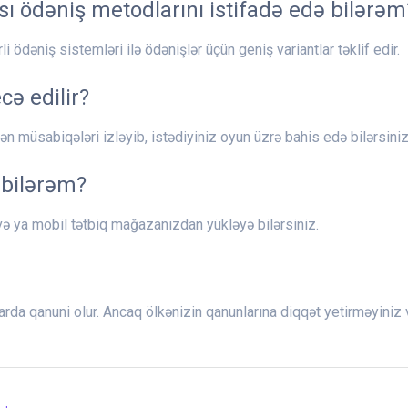
ı ödəniş metodlarını istifadə edə bilərəm
li ödəniş sistemləri ilə ödənişlər üçün geniş variantlar təklif edir.
cə edilir?
n müsabiqələri izləyib, istədiyiniz oyun üzrə bahis edə bilərsiniz
 bilərəm?
və ya mobil tətbiq mağazanızdan yükləyə bilərsiniz.
rda qanuni olur. Ancaq ölkənizin qanunlarına diqqət yetirməyiniz v