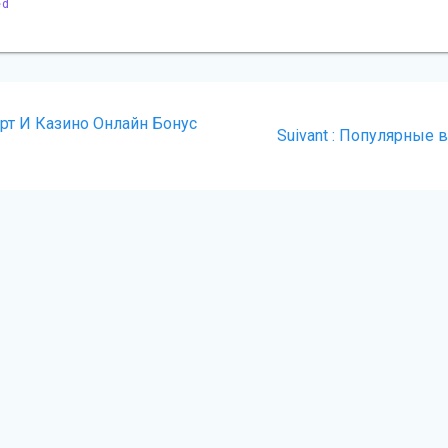
ed
орт И Казино Онлайн Бонус
Article
Suivant :
Популярные ви
suivant
:
trober@free.fr
Alain (+33) 6 88 75 50 38 I
(+33) 7 49 68 98 14