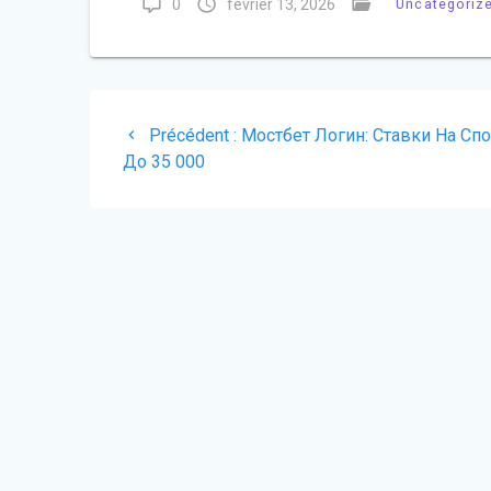
0
février 13, 2026
Uncategoriz
Navigation
Article
Précédent :
Мостбет Логин: Ставки На Сп
de
précédent
До 35 000
:
l’article
97 impasse des hauts de Souloumiac,
12100