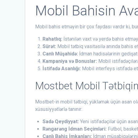
Mobil Bahisin Ava
Mobil bahis etməyin bir çox faydası vardır ki, bun
Rahatlıq:
İstənilən vaxt və yerdə bahis etməyə
Sürət:
Mobil tətbiq vasitəsilə anında bahis
Canlı Müşahidə:
İdman hadisələrinin gedişatı
Kampaniya və Bonuslar:
Mobil istifadəçilər
İstifadə Asanlığı:
Mobil interfeys istifadə etm
Mostbet Mobil Tətbiqin
Mostbet-in mobil tətbiqi, yükləmək üçün asan ola
xüsusiyyətlərlə tanınır:
Sadə Qeydiyyat:
Yeni istifadəçilər üçün asa
Rəngarəng İdman Seçimləri:
Futbol, basket
Canlı Bahis İmkanları:
İdman müsabiqələrinin