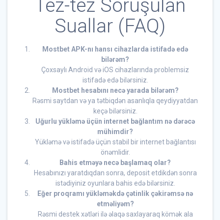
Tez-tez Soruşulan
Suallar (FAQ)
Mostbet APK-nı hansı cihazlarda istifadə edə
bilərəm?
Çoxsaylı Android və iOS cihazlarında problemsiz
istifadə edə bilərsiniz.
Mostbet hesabını necə yarada bilərəm?
Rəsmi saytdan və ya tətbiqdən asanlıqla qeydiyyatdan
keçə bilərsiniz.
Uğurlu yükləmə üçün internet bağlantım nə dərəcə
mühimdir?
Yükləmə və istifadə üçün stabil bir internet bağlantısı
önəmlidir.
Bahis etməyə necə başlamaq olar?
Hesabınızı yaratdıqdan sonra, deposit etdikdən sonra
istədiyiniz oyunlara bahis edə bilərsiniz.
Eğer proqramı yükləməkdə çətinlik çəkirəmsə nə
etməliyəm?
Rəsmi destek xətləri ilə əlaqə saxlayaraq kömək ala