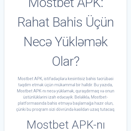
Mostbet APK:
Rahat Bahis Üçün
Necə Yükləmək
Olar?
Mostbet APK, istifadəçilərə kesintisiz bahis təcrübəsi
təqdim etmək üçün mükəmməl bir həlldir. Bu yazıda,
Mostbet APK-nı necə yükləmək, quraşdırmaq və onun
üstünlüklərini izah edəcəyik. Beləliklə, Mostbet-
platformasında bahis etməyə başlamağa hazır olun,
çünki bu proqram sizi dövründə kəsildən uzaq tutacaq.
Mostbet APK-nı