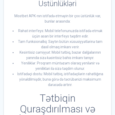
Üstünlükləri
Mostbet APK-nın istifadə etməyin bir çox üstünlük var,
bunlar arasında:
Rahat interfeys: Mobil telefonunuzda istifadə etmək
üçün asan bir interfeys təqdim edir.
Tam funksionallıq: Saytın bütün xüsusiyyətlərinə tam
daxil olmaq imkanı verir.
Kesintisiz cəmiyyət: Mobil tətbiq, bazar dalğalarının
yanında sizə kəsintisiz bahis imkanı tanıyır.
Yeniliklər: Proqram müntəzəm olaraq yenilənir və
yenilikləri ilə sizə təqdim olunur.
İstifadəçi dostu: Mobil tətbiq, istifadəçilərin rahatlığına
yönəldilmişdir, buna görə də təcrübənizi maksimum
dərəcədə artırır.
Tətbiqin
Quraşdırılması və