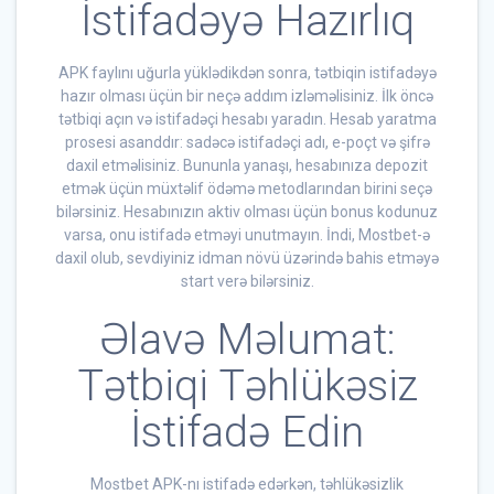
İstifadəyə Hazırlıq
APK faylını uğurla yüklədikdən sonra, tətbiqin istifadəyə
hazır olması üçün bir neçə addım izləməlisiniz. İlk öncə
tətbiqi açın və istifadəçi hesabı yaradın. Hesab yaratma
prosesi asanddır: sadəcə istifadəçi adı, e-poçt və şifrə
daxil etməlisiniz. Bununla yanaşı, hesabınıza depozit
etmək üçün müxtəlif ödəmə metodlarından birini seçə
bilərsiniz. Hesabınızın aktiv olması üçün bonus kodunuz
varsa, onu istifadə etməyi unutmayın. İndi, Mostbet-ə
daxil olub, sevdiyiniz idman növü üzərində bahis etməyə
start verə bilərsiniz.
Əlavə Məlumat:
Tətbiqi Təhlükəsiz
İstifadə Edin
Mostbet APK-nı istifadə edərkən, təhlükəsizlik