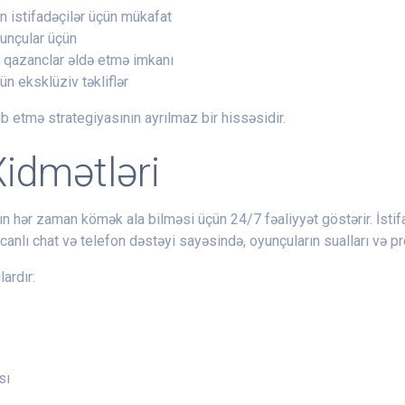
n istifadəçilər üçün mükafat
unçular üçün
və qazanclar əldə etmə imkanı
n eksklüziv təkliflər
 etmə strategiyasının ayrılmaz bir hissəsidir.
Xidmətləri
n hər zaman kömək ala bilməsi üçün 24/7 fəaliyyət göstərir. İstif
 canlı chat və telefon dəstəyi sayəsində, oyunçuların sualları və pr
ardır:
sı