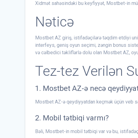
Xidmət sahəsindəki bu keyfiyyət, Mostbet-in müşt
Nəticə
Mostbet AZ giriş, istifadəçilərə təqdim etdiyi uni
interfeys, geniş oyun seçimi, zəngin bonus sist
və cəlbedici təkliflərlə dolu olan Mostbet AZ, oyu
Tez-tez Verilən S
1. Mostbet AZ-ə necə qeydiyya
Mostbet AZ-ə qeydiyyatdan keçmək üçün veb sayt
2. Mobil tətbiqi varmı?
Bəli, Mostbet-in mobil tətbiqi var və bu, istifad