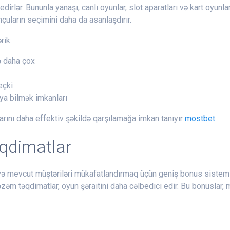
rlər. Bununla yanaşı, canlı oyunlar, slot aparatları və kart oyunla
çuların seçimini daha da asanlaşdırır.
rik:
ə daha çox
eçki
ya bilmək imkanları
larını daha effektiv şəkildə qarşılamağa imkan tanıyır
mostbet
.
əqdimatlar
 və mevcut müştəriləri mükafatlandırmaq üçün geniş bonus sisteml
ntəzəm təqdimatlar, oyun şəraitini daha cəlbedici edir. Bu bonusla