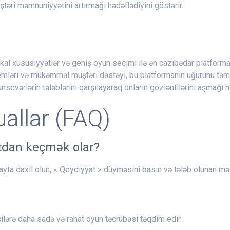
əri məmnuniyyətini artırmağı hədəflədiyini göstərir.
kal xüsusiyyətlər və geniş oyun seçimi ilə ən cazibədar platformala
emləri və mükəmməl müştəri dəstəyi, bu platformanın uğurunu təmi
nsevərlərin tələblərini qarşılayaraq onların gözləntilərini aşmağı h
uallar (FAQ)
tdan keçmək olar?
a daxil olun, « Qeydiyyat » düyməsini basın və tələb olunan məl
əçilərə daha sadə və rahat oyun təcrübəsi təqdim edir.