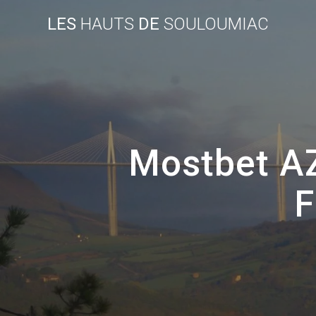
Skip
LES
HAUTS
DE
SOULOUMIAC
to
content
Mostbet AZ 
F