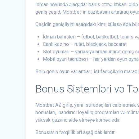
idman növündə əlaqədar bahis etmə imkanı əldə edi
geniş çeşid, Mostbet-in cazibəsini artıraraq oyun
Çeşidin genişliyini aşağıdakı kimi xülasə edə bilə
İdman bahisleri – futbol, basketbol, tennis v
Canlı kazino – rulet, blackjack, baccarat
Slot oyunları – variasiyalardan ibarət geniş s
Mobil oyun təcrübəsi – hər yerdən oyun oyna
Belə geniş oyun variantları, istifadəçilərin maraq
Bonus Sistemləri və T
Mostbet AZ giriş, yeni istifadəçiləri cəlb etmək
bonusları, inandırıcı loyallıq proqramları və mü
yüksək qazanc əldə etməyə kömək edir.
Bonusların fərqlilikləri aşağıdakılardır: