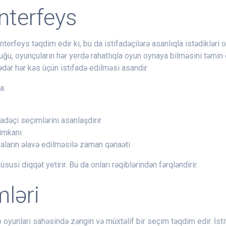
İnterfeys
 interfeys təqdim edir ki, bu da istifadəçilərə asanlıqla istədiklər
luğu, oyunçuların hər yerdə rahatlıqla oyun oynaya bilməsini təmin
ər hər kəs üçün istifadə edilməsi asandır.
a:
fadəçi seçimlərini asanlaşdırır
 imkanı
iyaların əlavə edilməsilə zaman qənaəti
üsusi diqqət yetirir. Bu da onları rəqiblərindən fərqləndirir.
ləri
yunları sahəsində zəngin və müxtəlif bir seçim təqdim edir. İstif