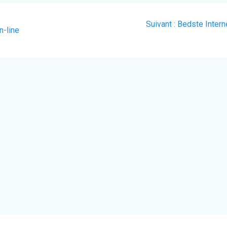
Article
Suivant :
Bedste Intern
n-line
suivant
:
trober@free.fr
Alain (+33) 6 88 75 50 38 I
(+33) 7 49 68 98 14